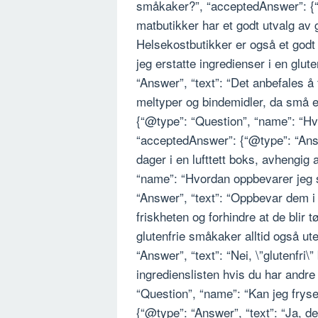
småkaker?”, “acceptedAnswer”: {“@
matbutikker har et godt utvalg av 
Helsekostbutikker er også et godt 
jeg erstatte ingredienser i en glut
“Answer”, “text”: “Det anbefales å 
meltyper og bindemidler, da små en
{“@type”: “Question”, “name”: “Hv
“acceptedAnswer”: {“@type”: “Answe
dager i en lufttett boks, avhengig
“name”: “Hvordan oppbevarer jeg
“Answer”, “text”: “Oppbevar dem i 
friskheten og forhindre at de blir 
glutenfrie småkaker alltid også u
“Answer”, “text”: “Nei, \”glutenfri\
ingredienslisten hvis du har andre 
“Question”, “name”: “Kan jeg frys
{“@type”: “Answer”, “text”: “Ja, de