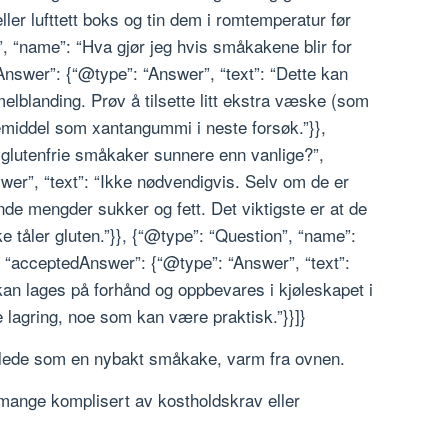
ler lufttett boks og tin dem i romtemperatur før
”, “name”: “Hva gjør jeg hvis småkakene blir for
Answer”: {“@type”: “Answer”, “text”: “Dette kan
l melblanding. Prøv å tilsette litt ekstra væske (som
ndemiddel som xantangummi i neste forsøk.”}},
 glutenfrie småkaker sunnere enn vanlige?”,
er”, “text”: “Ikke nødvendigvis. Selv om de er
ende mengder sukker og fett. Det viktigste er at de
kke tåler gluten.”}}, {“@type”: “Question”, “name”:
, “acceptedAnswer”: {“@type”: “Answer”, “text”:
an lages på forhånd og oppbevares i kjøleskapet i
re lagring, noe som kan være praktisk.”}}]}
 glede som en nybakt småkake, varm fra ovnen.
 mange komplisert av kostholdskrav eller