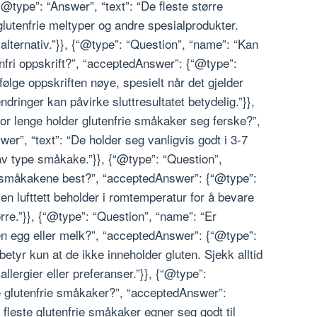
type”: “Answer”, “text”: “De fleste større
glutenfrie meltyper og andre spesialprodukter.
alternativ.”}}, {“@type”: “Question”, “name”: “Kan
enfri oppskrift?”, “acceptedAnswer”: {“@type”:
følge oppskriften nøye, spesielt når det gjelder
dringer kan påvirke sluttresultatet betydelig.”}},
or lenge holder glutenfrie småkaker seg ferske?”,
r”, “text”: “De holder seg vanligvis godt i 3-7
 av type småkake.”}}, {“@type”: “Question”,
 småkakene best?”, “acceptedAnswer”: {“@type”:
en lufttett beholder i romtemperatur for å bevare
tørre.”}}, {“@type”: “Question”, “name”: “Er
ten egg eller melk?”, “acceptedAnswer”: {“@type”:
” betyr kun at de ikke inneholder gluten. Sjekk alltid
allergier eller preferanser.”}}, {“@type”:
e glutenfrie småkaker?”, “acceptedAnswer”:
 fleste glutenfrie småkaker egner seg godt til