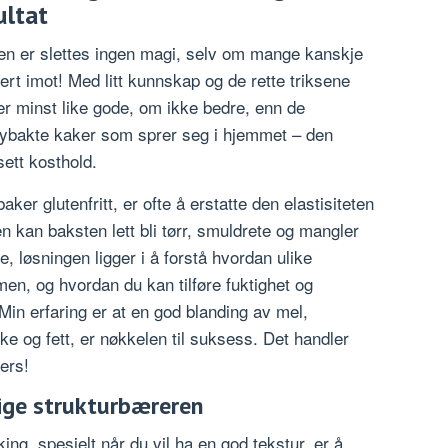
ultat
en er slettes ingen magi, selv om mange kanskje
ert imot! Med litt kunnskap og de rette triksene
r minst like gode, om ikke bedre, enn de
 nybakte kaker som sprer seg i hjemmet – den
sett kosthold.
ker glutenfritt, er ofte å erstatte den elastisiteten
en kan baksten lett bli tørr, smuldrete og mangler
e, løsningen ligger i å forstå hvordan ulike
en, og hvordan du kan tilføre fuktighet og
in erfaring er at en god blanding av mel,
 og fett, er nøkkelen til suksess. Det handler
ers!
lige strukturbæreren
aking, spesielt når du vil ha en god tekstur, er å