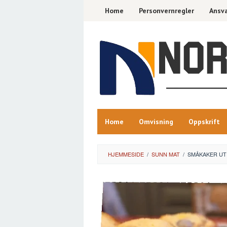
Skip
Home
Personvernregler
Ansva
to
content
Home
Omvisning
Oppskrift
HJEMMESIDE
/
SUNN MAT
/
SMÅKAKER UT