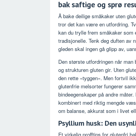
bak saftige og sprø res
Å bake deilige småkaker uten glut
tror det kan være en utfordring. Tv
kan du trylle frem småkaker som e
tradisjonelle. Tenk deg duften av
gleden skal ingen gå glipp av, uan
Den største utfordringen når man ba
og strukturen gluten gir. Uten glut
den rette «tyggen». Men fortvil ikk
glutenfrie melsorter fungerer samm
bindeegenskaper på andre måter. M
kombinert med riktig mengde væske
om balanse, akkurat som i livet ell
Psyllium husk: Den usyn
Et virkelig profftips for glutenfri b