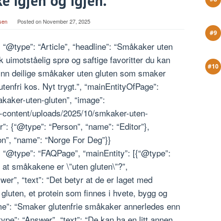
e igjen og igjen.
rsen
Posted on
November 27, 2025
 “@type”: “Article”, “headline”: “Småkaker uten
uimotståelig sprø og saftige favoritter du kan
“Finn deilige småkaker uten gluten som smaker
lutenfri kos. Nyt trygt.”, “mainEntityOfPage”:
kaker-uten-gluten”, “image”:
-content/uploads/2025/10/smkaker-uten-
”: {“@type”: “Person”, “name”: “Editor”},
on”, “name”: “Norge For Deg”}}
, “@type”: “FAQPage”, “mainEntity”: [{“@type”:
i at småkakene er \”uten gluten\”?”,
er”, “text”: “Det betyr at de er laget med
r gluten, et protein som finnes i hvete, bygg og
ame”: “Smaker glutenfrie småkaker annerledes enn
pe”: “Answer”, “text”: “De kan ha en litt annen