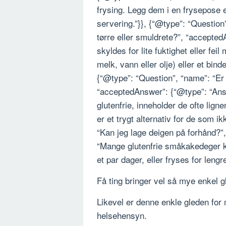
frysing. Legg dem i en frysepose el
servering.”}}, {“@type”: “Question
tørre eller smuldrete?”, “accepted
skyldes for lite fuktighet eller fei
melk, vann eller olje) eller et bi
{“@type”: “Question”, “name”: “Er
“acceptedAnswer”: {“@type”: “Answ
glutenfrie, inneholder de ofte lign
er et trygt alternativ for de som i
“Kan jeg lage deigen på forhånd?”
“Mange glutenfrie småkakedeger k
et par dager, eller fryses for leng
Få ting bringer vel så mye enkel
Likevel er denne enkle gleden for
helsehensyn.