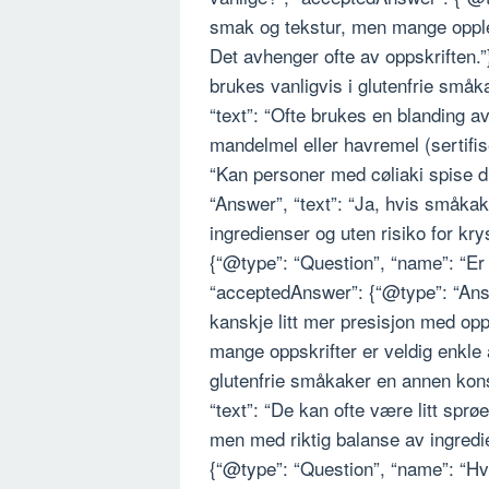
smak og tekstur, men mange opplev
Det avhenger ofte av oppskriften.”
brukes vanligvis i glutenfrie små
“text”: “Ofte brukes en blanding 
mandelmel eller havremel (sertifise
“Kan personer med cøliaki spise 
“Answer”, “text”: “Ja, hvis småkak
ingredienser og uten risiko for kry
{“@type”: “Question”, “name”: “Er
“acceptedAnswer”: {“@type”: “Answ
kanskje litt mer presisjon med oppsk
mange oppskrifter er veldig enkle 
glutenfrie småkaker en annen kon
“text”: “De kan ofte være litt spr
men med riktig balanse av ingredie
{“@type”: “Question”, “name”: “Hvor