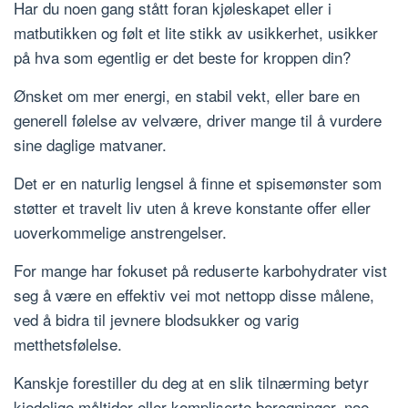
Har du noen gang stått foran kjøleskapet eller i
matbutikken og følt et lite stikk av usikkerhet, usikker
på hva som egentlig er det beste for kroppen din?
Ønsket om mer energi, en stabil vekt, eller bare en
generell følelse av velvære, driver mange til å vurdere
sine daglige matvaner.
Det er en naturlig lengsel å finne et spisemønster som
støtter et travelt liv uten å kreve konstante offer eller
uoverkommelige anstrengelser.
For mange har fokuset på reduserte karbohydrater vist
seg å være en effektiv vei mot nettopp disse målene,
ved å bidra til jevnere blodsukker og varig
metthetsfølelse.
Kanskje forestiller du deg at en slik tilnærming betyr
kjedelige måltider eller kompliserte beregninger, noe