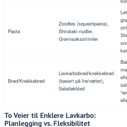
ko
Let
gr
Zoodles (squashpasta),
str
Pasta
Shirataki-nudler,
Shi
Grønnsaksstrimler
so
kar
Ba
ma
Lavkarbobrød/knekkebrød
ell
Brød/Knekkebrød
(basert på frø/nøtter),
sa
Salatløkblad
“wr
ell
To Veier til Enklere Lavkarbo:
Planlegging vs. Fleksibilitet