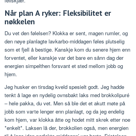
feilskjær.
Når plan A ryker: Fleksibilitet er
nøkkelen
Du vet den følelsen? Klokka er sent, magen rumler, og
den nøye planlagte lavkarbo-middagen føles plutselig
som et fjell å bestige. Kanskje kom du senere hjem enn
forventet, eller kanskje var det bare en sånn dag der
energien simpelthen forsvant et sted mellom jobb og
hjem.
Jeg husker en tirsdag kveld spesielt godt. Jeg hadde
tenkt å lage en nydelig ovnsbakt laks med brokkolipuré
– hele pakka, du vet. Men så ble det et akutt møte på
jobb som varte lenger enn planlagt, og da jeg endelig
kom hjem, var klokka åtte og hodet mitt skrek etter noe
*enkelt*. Laksen lå der, brokkolien også, men energien
til å lage ‘den perfekte middagen’ var borte. Fristelsen