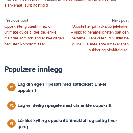
slankemat
,
sunt kosthold
Post
Previous post
Next post
Oppskrifter glutenfri mat, din
Oppskrifter på lavkarbo julekaker
navigation
ultimate guide til deilige, enkle
– oppdag hemmeligheten bak den
måltider som forvandler hverdagen
perfekte julebaksten, din ultimate
helt uten kompromisser
guide til å nyte søte smaker uten
sukker og skyldfølelse.
Populære innlegg
Lag din egen ripssaft med saftkoker: Enkel
oppskrift
Lag en deilig ripsgele med vår enkle oppskrift
Lårfilet kylling oppskrift: Smakfull og saftig hver
gang