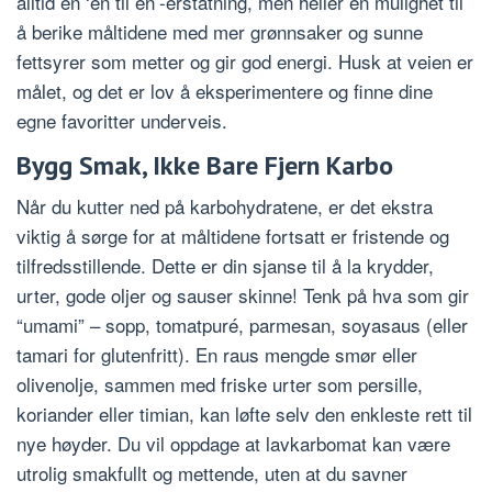
alltid en ‘én til én’-erstatning, men heller en mulighet til
å berike måltidene med mer grønnsaker og sunne
fettsyrer som metter og gir god energi. Husk at veien er
målet, og det er lov å eksperimentere og finne dine
egne favoritter underveis.
Bygg Smak, Ikke Bare Fjern Karbo
Når du kutter ned på karbohydratene, er det ekstra
viktig å sørge for at måltidene fortsatt er fristende og
tilfredsstillende. Dette er din sjanse til å la krydder,
urter, gode oljer og sauser skinne! Tenk på hva som gir
“umami” – sopp, tomatpuré, parmesan, soyasaus (eller
tamari for glutenfritt). En raus mengde smør eller
olivenolje, sammen med friske urter som persille,
koriander eller timian, kan løfte selv den enkleste rett til
nye høyder. Du vil oppdage at lavkarbomat kan være
utrolig smakfullt og mettende, uten at du savner