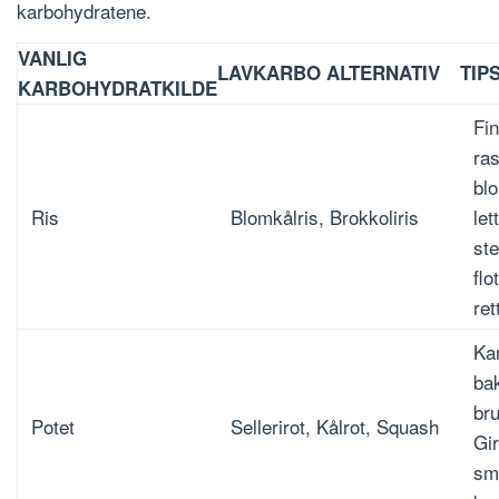
karbohydratene.
VANLIG
LAVKARBO ALTERNATIV
TIP
KARBOHYDRATKILDE
Fin
ra
blo
Ris
Blomkålris, Brokkoliris
let
ste
flo
ret
Ka
bak
bru
Potet
Sellerirot, Kålrot, Squash
Gir
sm