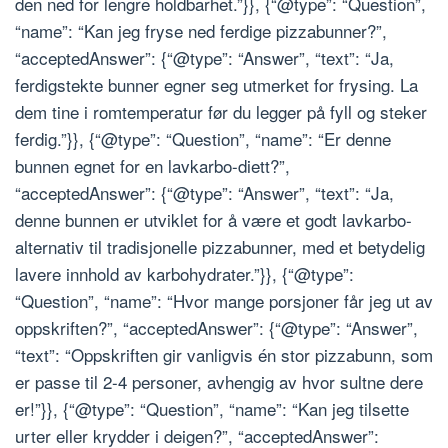
den ned for lengre holdbarhet.”}}, {“@type”: “Question”,
“name”: “Kan jeg fryse ned ferdige pizzabunner?”,
“acceptedAnswer”: {“@type”: “Answer”, “text”: “Ja,
ferdigstekte bunner egner seg utmerket for frysing. La
dem tine i romtemperatur før du legger på fyll og steker
ferdig.”}}, {“@type”: “Question”, “name”: “Er denne
bunnen egnet for en lavkarbo-diett?”,
“acceptedAnswer”: {“@type”: “Answer”, “text”: “Ja,
denne bunnen er utviklet for å være et godt lavkarbo-
alternativ til tradisjonelle pizzabunner, med et betydelig
lavere innhold av karbohydrater.”}}, {“@type”:
“Question”, “name”: “Hvor mange porsjoner får jeg ut av
oppskriften?”, “acceptedAnswer”: {“@type”: “Answer”,
“text”: “Oppskriften gir vanligvis én stor pizzabunn, som
er passe til 2-4 personer, avhengig av hvor sultne dere
er!”}}, {“@type”: “Question”, “name”: “Kan jeg tilsette
urter eller krydder i deigen?”, “acceptedAnswer”: