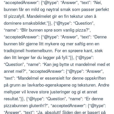
“acceptedAnswer”: {“@type”: “Answer”, “text”: “Nei,
bunnen får en mild og nøytral smak som passer perfekt
til pizzafyll. Mandelmelet gir en fin tekstur uten å
dominere smaksbildet.”}}, {“@type”: “Question”,
“name”: “Blir bunnen sprø som vanlig pizza?”,
“acceptedAnswer”: {“@type”: “Answer”, “text”: “Denne
bunnen blir gjerne litt mykere og mer saftig enn en
tradisjonell hvetemelbunn. For en sprøere kant, stek
den litt lenger før du legger på fyll.”}}, {“@type”:
“Question”, “name”: “Kan jeg bytte ut mandelmel med et
annet mel?”, “acceptedAnswer”: {“@type”: “Answer”,
“text”: “Mandelmel er essensielt for denne oppskriften
på grunn av lavkarbo-egenskapene og teksturen. Andre
meltyper vil kreve store justeringer og gi et annet
resultat.”}}, {“@type”: “Question”, “name”: “Er denne
pizzabunnen glutenfri?”, “acceptedAnswer”: {“@type”:
“Answer”, “text”: “Ja, absolutt! Siden den er basert på