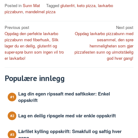
Posted in
Sunn Mat
Tagged
glutenfri
,
keto pizza
,
lavkarbo
pizzabunn
,
mandelmel pizza
Post
Previous post
Next post
Oppdag den perfekte lavkarbo
Oppdag lavkarbo pizzabunn med
navigation
pizzabunn med fiberhusk, Slik
sesammel, den sprø
lager du en deilig, glutenfri og
hemmeligheten som gjør
super-sprø bunn som ingen vil tro
pizzafesten sunn og uimotståelig
er lavkarbo!
god hver gang!
Populære innlegg
Lag din egen ripssaft med saftkoker: Enkel
oppskrift
Lag en deilig ripsgele med vår enkle oppskrift
Lårfilet kylling oppskrift: Smakfull og saftig hver
gang