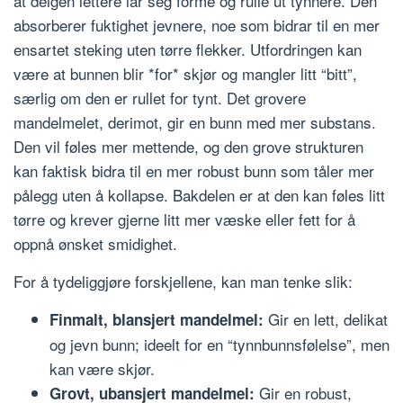
at deigen lettere lar seg forme og rulle ut tynnere. Den
absorberer fuktighet jevnere, noe som bidrar til en mer
ensartet steking uten tørre flekker. Utfordringen kan
være at bunnen blir *for* skjør og mangler litt “bitt”,
særlig om den er rullet for tynt. Det grovere
mandelmelet, derimot, gir en bunn med mer substans.
Den vil føles mer mettende, og den grove strukturen
kan faktisk bidra til en mer robust bunn som tåler mer
pålegg uten å kollapse. Bakdelen er at den kan føles litt
tørre og krever gjerne litt mer væske eller fett for å
oppnå ønsket smidighet.
For å tydeliggjøre forskjellene, kan man tenke slik:
Gir en lett, delikat
Finmalt, blansjert mandelmel:
og jevn bunn; ideelt for en “tynnbunnsfølelse”, men
kan være skjør.
Gir en robust,
Grovt, ubansjert mandelmel: