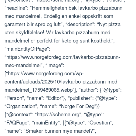
“headline”: “Hemmeligheten bak lavkarbo pizzabunn
med mandelmel, Endelig en enkel oppskrift som
garantert blir sprø og luft”, “description”: “Nyt pizza
uten skyldfølelse! Vår lavkarbo pizzabunn med
mandelmel er perfekt for keto og sunt kosthold.”,
“mainEntityOfPage”:
“https://www.norgefordeg.com/lavkarbo-pizzabunn-
med-mandelmel”, “image”:
[“https://www.norgefordeg.com/wp-
content/uploads/2025/10/lavkarbo-pizzabunn-med-
mandelmel_1759489065.webp”], “author”: {“@type”:
“Person”, “name”: “Editor”}, “publisher”: {“@type”:
“Organization”, “name”: “Norge For Deg”}}
{“@context”: “https://schema.org”, “@type”:
“FAQPage”, “mainEntity”: [{“@type”: “Question”,
“name”: “Smaker bunnen mye mandel?”,