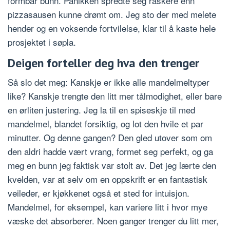
formbar bunn. Panikken spredte seg raskere enn
pizzasausen kunne drømt om. Jeg sto der med melete
hender og en voksende fortvilelse, klar til å kaste hele
prosjektet i søpla.
Deigen forteller deg hva den trenger
Så slo det meg: Kanskje er ikke alle mandelmeltyper
like? Kanskje trengte den litt mer tålmodighet, eller bare
en ørliten justering. Jeg la til en spiseskje til med
mandelmel, blandet forsiktig, og lot den hvile et par
minutter. Og denne gangen? Den gled utover som om
den aldri hadde vært vrang, formet seg perfekt, og ga
meg en bunn jeg faktisk var stolt av. Det jeg lærte den
kvelden, var at selv om en oppskrift er en fantastisk
veileder, er kjøkkenet også et sted for intuisjon.
Mandelmel, for eksempel, kan variere litt i hvor mye
væske det absorberer. Noen ganger trenger du litt mer,