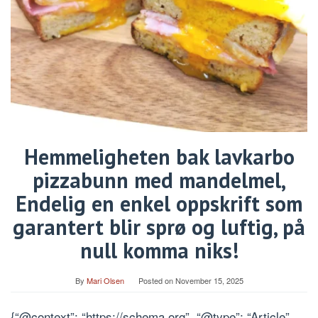
Hemmeligheten bak lavkarbo
pizzabunn med mandelmel,
Endelig en enkel oppskrift som
garantert blir sprø og luftig, på
null komma niks!
By
Mari Olsen
Posted on
November 15, 2025
{“@context”: “https://schema.org”, “@type”: “Article”,