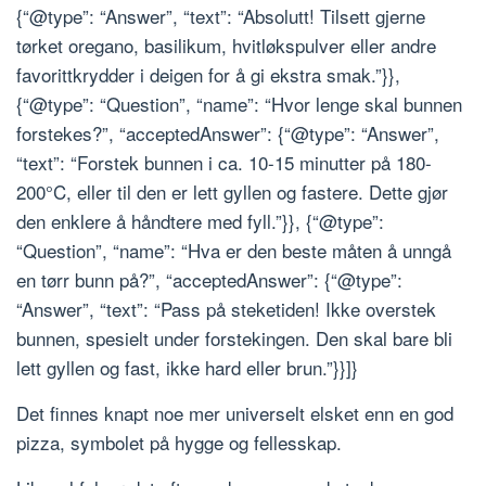
{“@type”: “Answer”, “text”: “Absolutt! Tilsett gjerne
tørket oregano, basilikum, hvitløkspulver eller andre
favorittkrydder i deigen for å gi ekstra smak.”}},
{“@type”: “Question”, “name”: “Hvor lenge skal bunnen
forstekes?”, “acceptedAnswer”: {“@type”: “Answer”,
“text”: “Forstek bunnen i ca. 10-15 minutter på 180-
200°C, eller til den er lett gyllen og fastere. Dette gjør
den enklere å håndtere med fyll.”}}, {“@type”:
“Question”, “name”: “Hva er den beste måten å unngå
en tørr bunn på?”, “acceptedAnswer”: {“@type”:
“Answer”, “text”: “Pass på steketiden! Ikke overstek
bunnen, spesielt under forstekingen. Den skal bare bli
lett gyllen og fast, ikke hard eller brun.”}}]}
Det finnes knapt noe mer universelt elsket enn en god
pizza, symbolet på hygge og fellesskap.