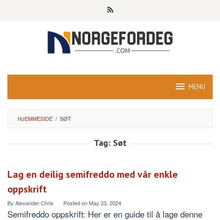
Skip
to
content
MENU
HJEMMESIDE
/
SØT
Tag:
Søt
Lag en deilig semifreddo med vår enkle
oppskrift
By
Alexander Chris
Posted on
May 23, 2024
Semifreddo oppskrift: Her er en guide til å lage denne