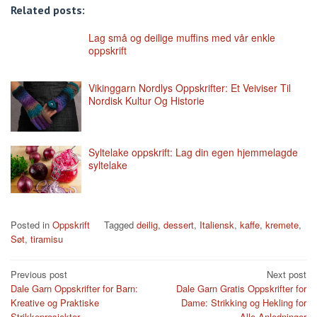
Related posts:
Lag små og deilige muffins med vår enkle
oppskrift
Vikinggarn Nordlys Oppskrifter: Et Veiviser Til
Nordisk Kultur Og Historie
Syltelake oppskrift: Lag din egen hjemmelagde
syltelake
Posted in
Oppskrift
Tagged
deilig
,
dessert
,
Italiensk
,
kaffe
,
kremete
,
Søt
,
tiramisu
Post
Previous post
Next post
Dale Garn Oppskrifter for Barn:
Dale Garn Gratis Oppskrifter for
navigation
Kreative og Praktiske
Dame: Strikking og Hekling for
Strikkeprosjekter
Alle Anledninger