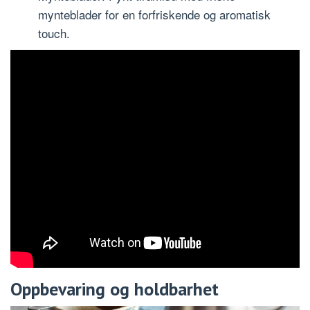
mynteblader for en forfriskende og aromatisk
touch.
Oppbevaring og holdbarhet