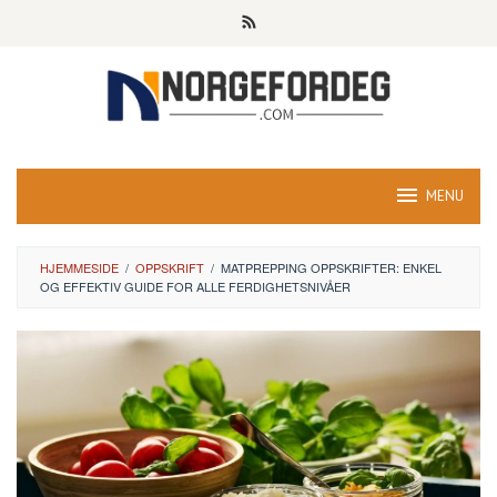
Skip
to
content
MENU
HJEMMESIDE
/
OPPSKRIFT
/
MATPREPPING OPPSKRIFTER: ENKEL
OG EFFEKTIV GUIDE FOR ALLE FERDIGHETSNIVÅER