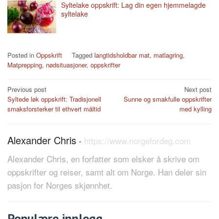
Syltelake oppskrift: Lag din egen hjemmelagde
syltelake
Posted in
Oppskrift
Tagged
langtidsholdbar mat
,
matlagring
,
Matprepping
,
nødsituasjoner
,
oppskrifter
Post
Previous post
Next post
Syltede løk oppskrift: Tradisjonell
Sunne og smakfulle oppskrifter
navigation
smaksforsterker til ethvert måltid
med kylling
Alexander Chris
-
https://www.norgefordeg.com
Alexander Chris, en forfatter som elsker å skrive om
oppskrifter og reiser, samt alt om Norge. Han deler sin
pasjon for Norges skjønnhet.
Populære innlegg