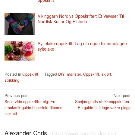
Vikinggarn Nordlys Oppskrifter: Et Veiviser Til
Nordisk Kultur Og Historie
Syltelake oppskrift: Lag din egen hjemmelagde
syltelake
Posted in
Oppskrift
Tagged
DIY
,
mønster
,
Oppskrift
,
skjørt
,
strikking
Post
Previous post
Next post
Sous vide oppskrifter elg: En
Sonjas gratis strikkeoppskrifter:
navigation
smaksrik guide til perfekt tilberedt
En guide til å lage vakre plagg
elgkjøtt
Alexander Chris
-
https://www.norgefordeg.com