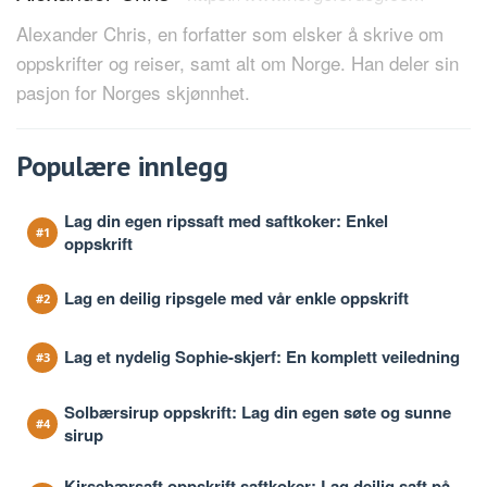
Alexander Chris, en forfatter som elsker å skrive om
oppskrifter og reiser, samt alt om Norge. Han deler sin
pasjon for Norges skjønnhet.
Populære innlegg
Lag din egen ripssaft med saftkoker: Enkel
oppskrift
Lag en deilig ripsgele med vår enkle oppskrift
Lag et nydelig Sophie-skjerf: En komplett veiledning
Solbærsirup oppskrift: Lag din egen søte og sunne
sirup
Kirsebærsaft oppskrift saftkoker: Lag deilig saft på