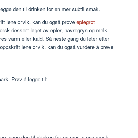
egge den til drinken for en mer subtil smak.
ft lene orvik, kan du også prøve
eplegrøt
norsk dessert laget av epler, havregryn og melk.
res varm eller kald. Så neste gang du leter etter
ppskrift lene orvik, kan du også vurdere å prøve
rk. Prøv å legge til:
og legge den til drinken for en mer intens smak.