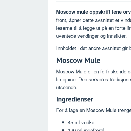
Moscow mule oppskrift lene orv
front, åpner dette avsnittet et vindu
leserne til å legge ut på en fortell
uventede vendinger og innsikter.
Innholdet i det andre avsnittet gi
Moscow Mule
Moscow Mule er en forfriskende c
limejuice. Den serveres tradisjone
utseende.
Ingredienser
For å lage en Moscow Mule trenger
45 ml vodka
120 ml ingefærøl