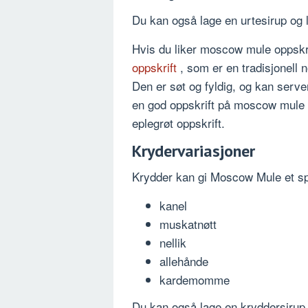
Du kan også lage en urtesirup og l
Hvis du liker moscow mule oppskri
oppskrift
, som er en tradisjonell 
Den er søt og fyldig, og kan serve
en god oppskrift på moscow mule o
eplegrøt oppskrift.
Krydervariasjoner
Krydder kan gi Moscow Mule et spa
kanel
muskatnøtt
nellik
allehånde
kardemomme
Du kan også lage en kryddersirup 