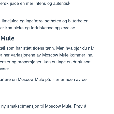
fersk juice en mer intens og autentisk
 limejuice og ingefærøl søtheten og bitterheten i
mer kompleks og forfriskende opplevelse.
 Mule
il som har stått tidens tann. Men hva gjør du når
t er her variasjonene av Moscow Mule kommer inn.
enser og proporsjoner, kan du lage en drink som
anser.
variere en Moscow Mule på. Her er noen av de
l en ny smaksdimensjon til Moscow Mule. Prøv å