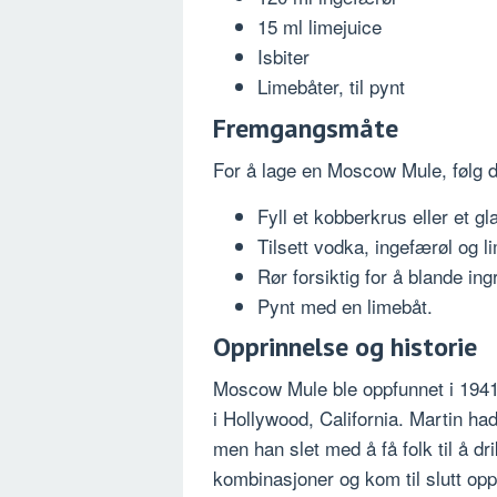
15 ml limejuice
Isbiter
Limebåter, til pynt
Fremgangsmåte
For å lage en Moscow Mule, følg d
Fyll et kobberkrus eller et gl
Tilsett vodka, ingefærøl og l
Rør forsiktig for å blande in
Pynt med en limebåt.
Opprinnelse og historie
Moscow Mule ble oppfunnet i 1941 
i Hollywood, California. Martin ha
men han slet med å få folk til å d
kombinasjoner og kom til slutt o