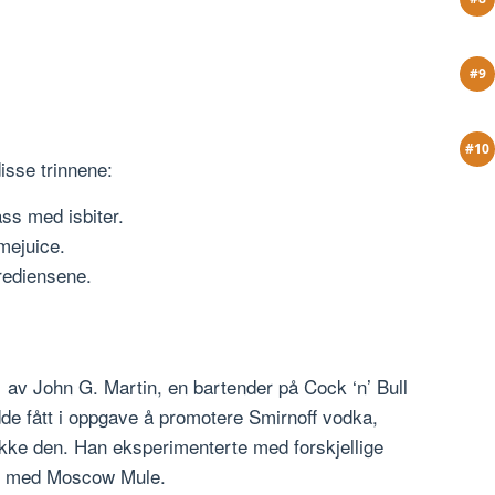
isse trinnene:
ass med isbiter.
imejuice.
grediensene.
av John G. Martin, en bartender på Cock ‘n’ Bull
dde fått i oppgave å promotere Smirnoff vodka,
rikke den. Han eksperimenterte med forskjellige
pp med Moscow Mule.