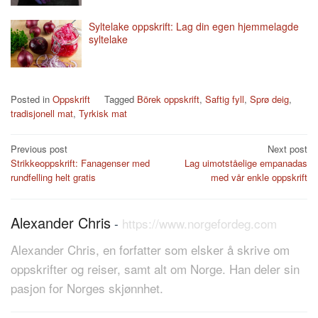
Syltelake oppskrift: Lag din egen hjemmelagde
syltelake
Posted in
Oppskrift
Tagged
Börek oppskrift
,
Saftig fyll
,
Sprø deig
,
tradisjonell mat
,
Tyrkisk mat
Post
Previous post
Next post
Strikkeoppskrift: Fanagenser med
Lag uimotståelige empanadas
navigation
rundfelling helt gratis
med vår enkle oppskrift
Alexander Chris
-
https://www.norgefordeg.com
Alexander Chris, en forfatter som elsker å skrive om
oppskrifter og reiser, samt alt om Norge. Han deler sin
pasjon for Norges skjønnhet.