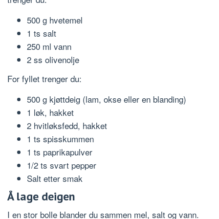
500 g hvetemel
1 ts salt
250 ml vann
2 ss olivenolje
For fyllet trenger du:
500 g kjøttdeig (lam, okse eller en blanding)
1 løk, hakket
2 hvitløksfedd, hakket
1 ts spisskummen
1 ts paprikapulver
1/2 ts svart pepper
Salt etter smak
Å lage deigen
I en stor bolle blander du sammen mel, salt og vann.