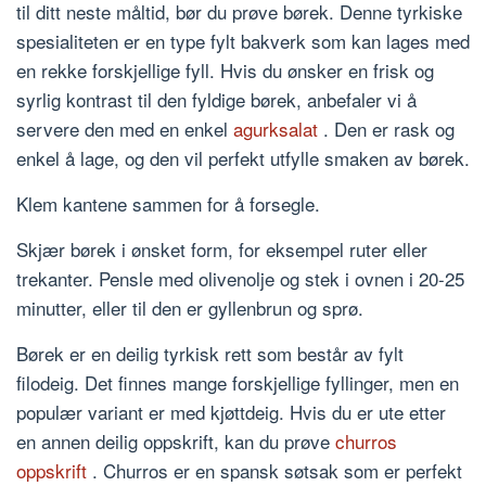
til ditt neste måltid, bør du prøve børek. Denne tyrkiske
spesialiteten er en type fylt bakverk som kan lages med
en rekke forskjellige fyll. Hvis du ønsker en frisk og
syrlig kontrast til den fyldige børek, anbefaler vi å
servere den med en enkel
agurksalat
. Den er rask og
enkel å lage, og den vil perfekt utfylle smaken av børek.
Klem kantene sammen for å forsegle.
Skjær børek i ønsket form, for eksempel ruter eller
trekanter. Pensle med olivenolje og stek i ovnen i 20-25
minutter, eller til den er gyllenbrun og sprø.
Børek er en deilig tyrkisk rett som består av fylt
filodeig. Det finnes mange forskjellige fyllinger, men en
populær variant er med kjøttdeig. Hvis du er ute etter
en annen deilig oppskrift, kan du prøve
churros
oppskrift
. Churros er en spansk søtsak som er perfekt