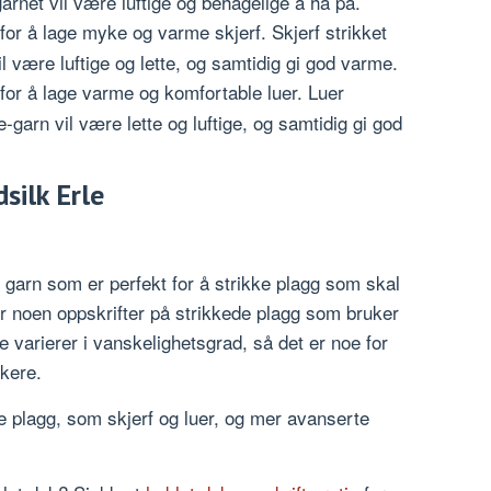
arnet vil være luftige og behagelige å ha på.
for å lage myke og varme skjerf. Skjerf strikket
l være luftige og lette, og samtidig gi god varme.
for å lage varme og komfortable luer. Luer
-garn vil være lette og luftige, og samtidig gi god
silk Erle
t garn som er perfekt for å strikke plagg som skal
r noen oppskrifter på strikkede plagg som bruker
e varierer i vanskelighetsgrad, så det er noe for
kere.
e plagg, som skjerf og luer, og mer avanserte