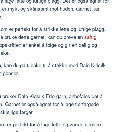
 å lage lette og luftige plagg. Det er også egnet for
et er mykt og skånsomt mot huden. Garnet kan
g.
som er perfekt for å strikke lette og luftige plagg.
or å bruke dette garnet, kan du prøve en
saftig
pskriften er enkel å følge og gir en deilig og
lske.
 kan du gå tilbake til å strikke med Dale Kidsilk
en genser.
u bruker Dale Kidsilk Erle-garn, anbefales det å
m. Garnet er også egnet for å lage flerfargede
skjellige farger.
arn er perfekt for å lage lette og varme gensere.