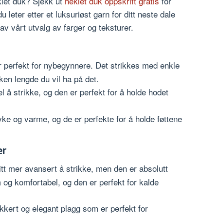
klet duk? Sjekk ut
heklet duk oppskrift gratis
for
du leter etter et luksuriøst garn for ditt neste dale
 av vårt utvalg av farger og teksturer.
er perfekt for nybegynnere. Det strikkes med enkle
ken lengde du vil ha på det.
 å strikke, og den er perfekt for å holde hodet
e og varme, og de er perfekte for å holde føttene
er
tt mer avansert å strikke, men den er absolutt
 og komfortabel, og den er perfekt for kalde
kkert og elegant plagg som er perfekt for