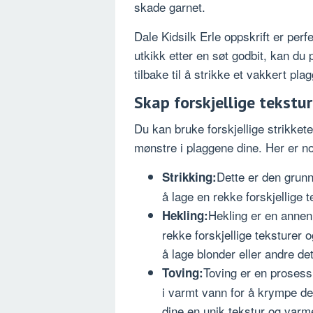
skade garnet.
Dale Kidsilk Erle oppskrift er perfe
utkikk etter en søt godbit, kan du
tilbake til å strikke et vakkert pla
Skap forskjellige tekstu
Du kan bruke forskjellige strikkete
mønstre i plaggene dine. Her er n
Dette er den grunn
Strikking:
å lage en rekke forskjellige te
Hekling er en annen 
Hekling:
rekke forskjellige teksturer 
å lage blonder eller andre det
Toving er en prosess
Toving:
i varmt vann for å krympe de
dine en unik tekstur og varm