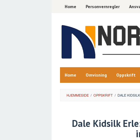
Skip
Home
Personvernregler
Ansva
to
content
Home
Omvisning
Oppskrift
HJEMMESIDE
/
OPPSKRIFT
/
DALE KIDSIL
Dale Kidsilk Erle