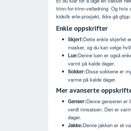
Er du klar for å lage en vakker he
trinn-for-trinn-veiledning. Og hvis 
kidsilk erle-prosjekt, ikke gå glipp
Enkle oppskrifter
Dette enkle skjerfet 
Skjerf:
masker, og du kan velge hvil
Denne luen er også enkel
Lue:
varmt på kalde dager.
Disse sokkene er myk
Sokker:
varme på kalde dager.
Mer avanserte oppskrift
Denne genseren er li
Genser:
verdt innsatsen. Den er varm
dager.
Denne jakken er et va
Jakke: