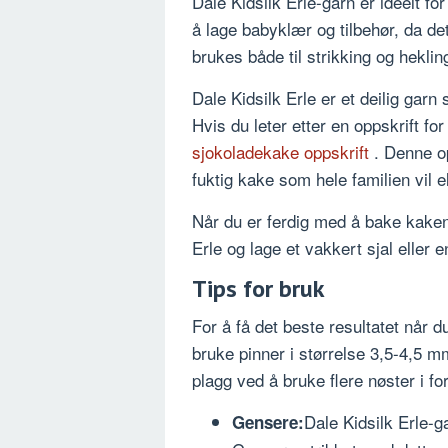
Dale Kidsilk Erle-garn er ideelt for
å lage babyklær og tilbehør, da d
brukes både til strikking og heklin
Dale Kidsilk Erle er et deilig garn 
Hvis du leter etter en oppskrift f
sjokoladekake oppskrift
. Denne op
fuktig kake som hele familien vil e
Når du er ferdig med å bake kaken,
Erle og lage et vakkert sjal eller 
Tips for bruk
For å få det beste resultatet når d
bruke pinner i størrelse 3,5-4,5 m
plagg ved å bruke flere nøster i for
Dale Kidsilk Erle-g
Gensere: