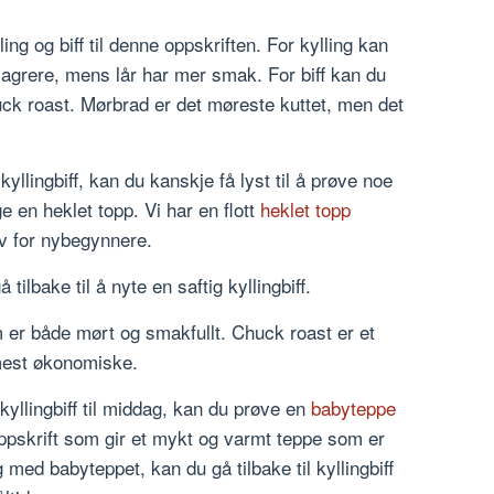
ing og biff til denne oppskriften. For kylling kan
 magrere, mens lår har mer smak. For biff kan du
uck roast. Mørbrad er det møreste kuttet, men det
yllingbiff, kan du kanskje få lyst til å prøve noe
e en heklet topp. Vi har en flott
heklet topp
lv for nybegynnere.
tilbake til å nyte en saftig kyllingbiff.
m er både mørt og smakfullt. Chuck roast er et
 mest økonomiske.
kyllingbiff til middag, kan du prøve en
babyteppe
oppskrift som gir et mykt og varmt teppe som er
g med babyteppet, kan du gå tilbake til kyllingbiff