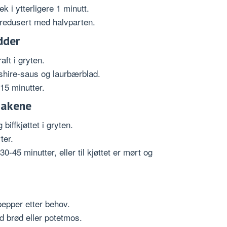
ek i ytterligere 1 minutt.
er redusert med halvparten.
dder
raft i gryten.
shire-saus og laurbærblad.
15 minutter.
sakene
 biffkjøttet i gryten.
ter.
-45 minutter, eller til kjøttet er mørt og
pepper etter behov.
 brød eller potetmos.