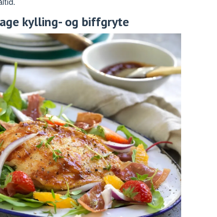
ltid.
ge kylling- og biffgryte