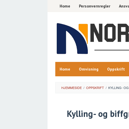
Skip
Home
Personvernregler
Ansva
to
content
Home
Omvisning
Oppskrift
HJEMMESIDE
/
OPPSKRIFT
/
KYLLING- OG
Kylling- og biffg