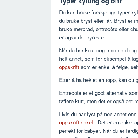
Typer kylling og biff
Du kan bruke forskjellige typer kyll
du bruke bryst eller lår. Bryst er
bruke mørbrad, entrecôte eller ch
er også det dyreste.
Når du har kost deg med en deilig k
helt annet, som for eksempel å lag
oppskrift
som er enkel å følge, se
Etter å ha heklet en topp, kan du gå 
Entrecôte er et godt alternativ so
tøffere kutt, men det er også det
Hvis du har lyst på noe annet enn 
oppskrift enkel
. Det er en enkel 
perfekt for babyer. Når du er ferdi