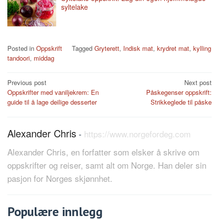
syltelake
Posted in
Oppskrift
Tagged
Gryterett
,
Indisk mat
,
krydret mat
,
kylling
tandoori
,
middag
Post
Previous post
Next post
Oppskrifter med vaniljekrem: En
Påskegenser oppskrift:
navigation
guide til å lage deilige desserter
Strikkeglede til påske
Alexander Chris
-
https://www.norgefordeg.com
Alexander Chris, en forfatter som elsker å skrive om
oppskrifter og reiser, samt alt om Norge. Han deler sin
pasjon for Norges skjønnhet.
Populære innlegg