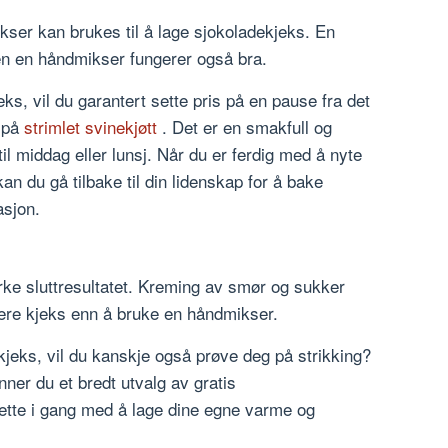
ser kan brukes til å lage sjokoladekjeks. En
en en håndmikser fungerer også bra.
ks, vil du garantert sette pris på en pause fra det
 på
strimlet svinekjøtt
. Det er en smakfull og
il middag eller lunsj. Når du er ferdig med å nyte
kan du gå tilbake til din lidenskap for å bake
asjon.
rke sluttresultatet. Kreming av smør og sukker
gere kjeks enn å bruke en håndmikser.
kjeks, vil du kanskje også prøve deg på strikking?
inner du et bredt utvalg av gratis
 sette i gang med å lage dine egne varme og