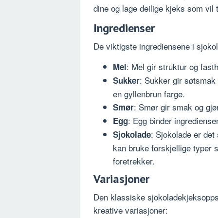
dine og lage deilige kjeks som vil ti
Ingredienser
De viktigste ingrediensene i sjoko
: Mel gir struktur og fasth
Mel
: Sukker gir søtsmak 
Sukker
en gyllenbrun farge.
: Smør gir smak og gjø
Smør
: Egg binder ingrediense
Egg
: Sjokolade er det
Sjokolade
kan bruke forskjellige typer
foretrekker.
Variasjoner
Den klassiske sjokoladekjeksopps
kreative variasjoner: