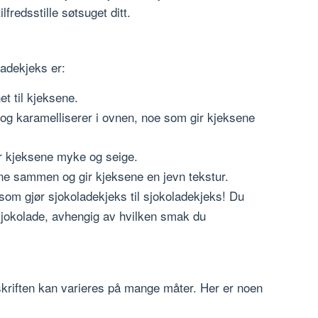
lfredsstille søtsuget ditt.
ladekjeks er:
et til kjeksene.
og karamelliserer i ovnen, noe som gir kjeksene
r kjeksene myke og seige.
ne sammen og gir kjeksene en jevn tekstur.
 som gjør sjokoladekjeks til sjokoladekjeks! Du
 sjokolade, avhengig av hvilken smak du
kriften kan varieres på mange måter. Her er noen