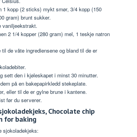
 Celsius.
n 1 kopp (2 sticks) mykt smør, 3/4 kopp (150
00 gram) brunt sukker.
e vaniljeekstrakt.
en 2 1/4 kopper (280 gram) mel, 1 teskje natron
 til de våte ingrediensene og bland til de er
koladebiter.
 sett den i kjøleskapet i minst 30 minutter.
g dem på en bakepapirkledd stekeplate.
, eller til de er gylne brune i kantene.
st før du serverer.
 sjokoladekjeks, Chocolate chip
n for baking
te sjokoladekjeks: