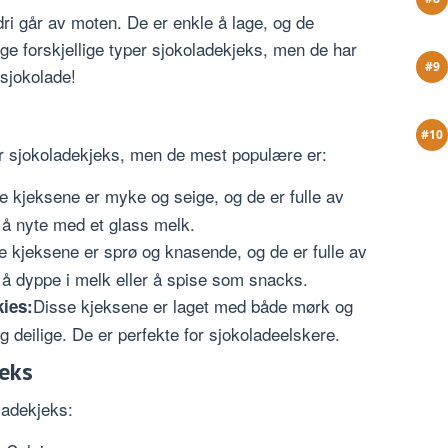
ri går av moten. De er enkle å lage, og de
e forskjellige typer sjokoladekjeks, men de har
v sjokolade!
er sjokoladekjeks, men de mest populære er:
e kjeksene er myke og seige, og de er fulle av
r å nyte med et glass melk.
e kjeksene er sprø og knasende, og de er fulle av
r å dyppe i melk eller å spise som snacks.
Disse kjeksene er laget med både mørk og
ies:
ig deilige. De er perfekte for sjokoladeelskere.
jeks
ladekjeks: