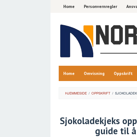
Skip
Home
Personvernregler
Ansva
to
content
Home
Omvisning
Oppskrift
HJEMMESIDE
/
OPPSKRIFT
/
SJOKOLADEKJ
Sjokoladekjeks opps
guide til 