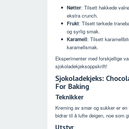
: Tilsett hakkede valn
Nøtter
ekstra crunch.
: Tilsett tørkede traneb
Frukt
og syrlig smak.
: Tilsett karamellbi
Karamell
karamellsmak.
Eksperimenter med forskjellige vari
sjokoladekjeksoppskrift!
Sjokoladekjeks: Chocol
For Baking
Teknikker
Kreming av smør og sukker er en v
bidrar til å lufte deigen, noe som g
Utstyr