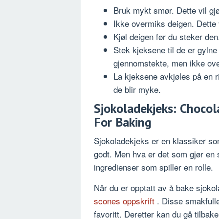
Bruk mykt smør. Dette vil g
Ikke overmiks deigen. Dette v
Kjøl deigen før du steker den.
Stek kjeksene til de er gylne 
gjennomstekte, men ikke ove
La kjeksene avkjøles på en ris
de blir myke.
Sjokoladekjeks: Chocol
For Baking
Sjokoladekjeks er en klassiker so
godt. Men hva er det som gjør en s
ingredienser som spiller en rolle.
Når du er opptatt av å bake sjoko
scones oppskrift
. Disse smakfulle
favoritt. Deretter kan du gå tilbak