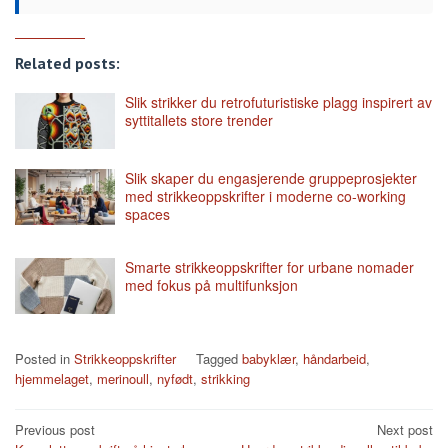
Related posts:
Slik strikker du retrofuturistiske plagg inspirert av
syttitallets store trender
Slik skaper du engasjerende gruppeprosjekter
med strikkeoppskrifter i moderne co-working
spaces
Smarte strikkeoppskrifter for urbane nomader
med fokus på multifunksjon
Posted in
Strikkeoppskrifter
Tagged
babyklær
,
håndarbeid
,
hjemmelaget
,
merinoull
,
nyfødt
,
strikking
Post
Previous post
Next post