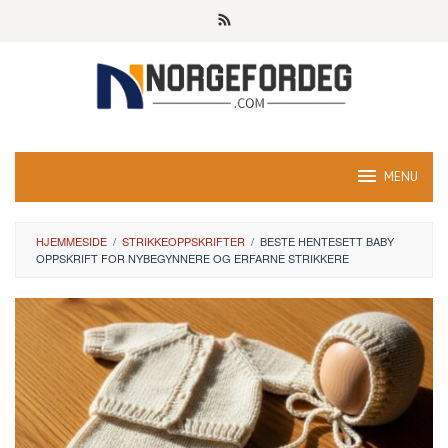
Skip
to
content
MENU
HJEMMESIDE
/
STRIKKEOPPSKRIFTER
/
BESTE HENTESETT BABY
OPPSKRIFT FOR NYBEGYNNERE OG ERFARNE STRIKKERE