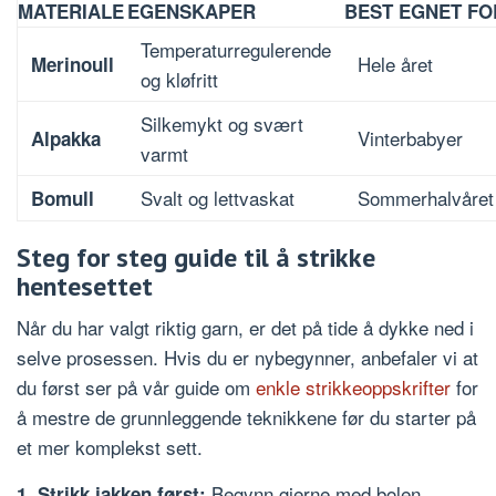
MATERIALE
EGENSKAPER
BEST EGNET FO
Temperaturregulerende
Hele året
Merinoull
og kløfritt
Silkemykt og svært
Vinterbabyer
Alpakka
varmt
Svalt og lettvaskat
Sommerhalvåret
Bomull
Steg for steg guide til å strikke
hentesettet
Når du har valgt riktig garn, er det på tide å dykke ned i
selve prosessen. Hvis du er nybegynner, anbefaler vi at
du først ser på vår guide om
enkle strikkeoppskrifter
for
å mestre de grunnleggende teknikkene før du starter på
et mer komplekst sett.
Begynn gjerne med bolen.
1. Strikk jakken først: