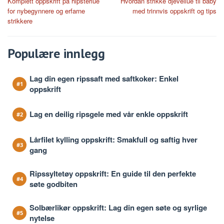
Komplett oppskrift på hipsterlue
Hvordan strikke djevellue til baby
navigation
for nybegynnere og erfarne
med trinnvis oppskrift og tips
strikkere
Populære innlegg
Lag din egen ripssaft med saftkoker: Enkel
oppskrift
Lag en deilig ripsgele med vår enkle oppskrift
Lårfilet kylling oppskrift: Smakfull og saftig hver
gang
Ripssyltetøy oppskrift: En guide til den perfekte
søte godbiten
Solbærlikør oppskrift: Lag din egen søte og syrlige
nytelse