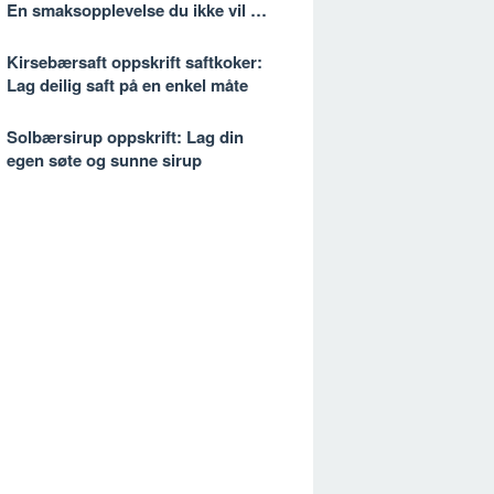
En smaksopplevelse du ikke vil gå
glipp av
Kirsebærsaft oppskrift saftkoker:
Lag deilig saft på en enkel måte
Solbærsirup oppskrift: Lag din
egen søte og sunne sirup