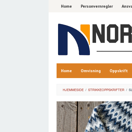
Skip
Home
Personvernregler
Ansva
to
content
Home
Omvisning
Oppskrift
HJEMMESIDE
/
STRIKKEOPPSKRIFTER
/
S