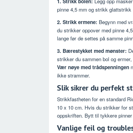
Legg opp masker p
1. Strikk bolen:
pinne 4,5 mm og strikk glattstrikk
Begynn med vra
2. Strikk ermene:
du strikker oppover med pinne 4,5
lange før de settes på samme pin
De
3. Bærestykket med mønster:
strikker du sammen bol og ermer,
n
Vær nøye med trådspenningen
ikke strammer.
Slik sikrer du perfekt s
Strikkfastheten for en standard Ri
10 x 10 cm. Hvis du strikker for s
oppskriften. Bytt til tykkere pinn
Vanlige feil og troubl