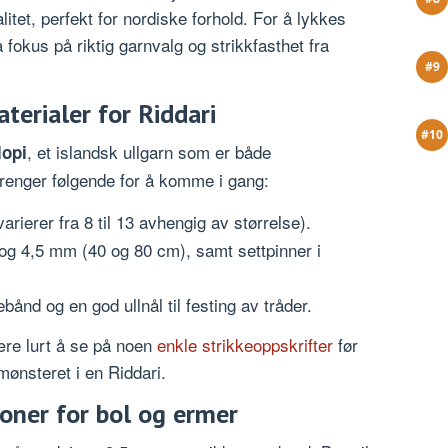
itet, perfekt for nordiske forhold. For å lykkes
 fokus på riktig garnvalg og strikkfasthet fra
terialer for Riddari
, et islandsk ullgarn som er både
lopi
renger følgende for å komme i gang:
varierer fra 8 til 13 avhengig av størrelse).
g 4,5 mm (40 og 80 cm), samt settpinner i
nd og en god ullnål til festing av tråder.
ære lurt å se på noen
enkle strikkeoppskrifter
før
mønsteret i en Riddari.
sjoner for bol og ermer