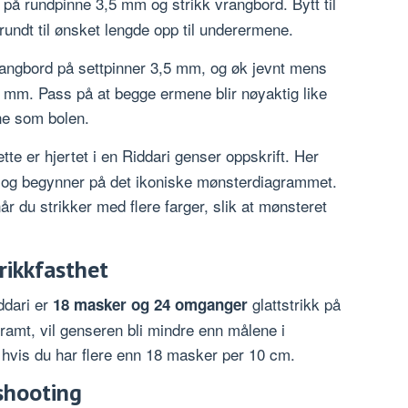
å rundpinne 3,5 mm og strikk vrangbord. Bytt til
 rundt til ønsket lengde opp til underermene.
ngbord på settpinner 3,5 mm, og øk jevnt mens
 mm. Pass på at begge ermene blir nøyaktig like
ne som bolen.
tte er hjertet i en Riddari genser oppskrift. Her
 og begynner på det ikoniske mønsterdiagrammet.
år du strikker med flere farger, slik at mønsteret
trikkfasthet
ddari er
glattstrikk på
18 masker og 24 omganger
tramt, vil genseren bli mindre enn målene i
er hvis du har flere enn 18 masker per 10 cm.
eshooting