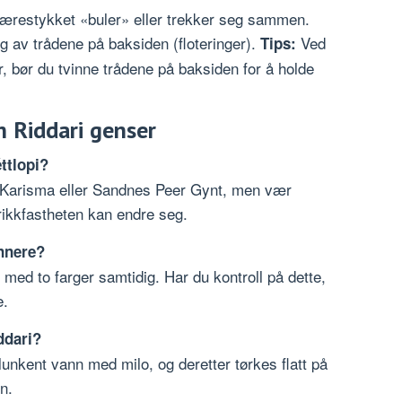
ærestykket «buler» eller trekker seg sammen.
g av trådene på baksiden (floteringer).
Ved
Tips:
 bør du tvinne trådene på baksiden for å holde
m Riddari genser
ttlopi?
 Karisma eller Sandnes Peer Gynt, men vær
ikkfastheten kan endre seg.
ynnere?
med to farger samtidig. Har du kontroll på dette,
e.
ddari?
lunkent vann med milo, og deretter tørkes flatt på
n.