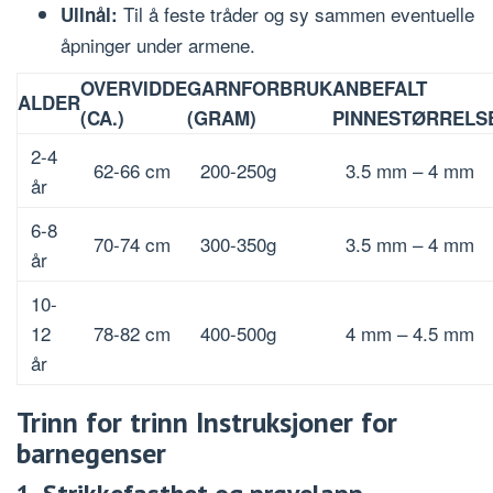
Til å feste tråder og sy sammen eventuelle
Ullnål:
åpninger under armene.
OVERVIDDE
GARNFORBRUK
ANBEFALT
ALDER
(CA.)
(GRAM)
PINNESTØRRELS
2-4
62-66 cm
200-250g
3.5 mm – 4 mm
år
6-8
70-74 cm
300-350g
3.5 mm – 4 mm
år
10-
12
78-82 cm
400-500g
4 mm – 4.5 mm
år
Trinn for trinn Instruksjoner for
barnegenser