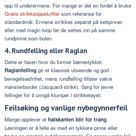
opp til underermene. For mange er det en fordel å bruke
Gratis strikkeoppskrifter
som referanse for
standardmål. Ermene strikkes separat på settpinner
eller med magic loop før de settes inn på samme
rundpinne som bolen.
4. Rundfelling eller Raglan
Dette er fasen hvor du former bærestykket.
gir et klassisk utseende og god
Raglanfelling
bevegelsesfrihet, mens rundfelling tillater vakre
mønsterborder (Jacquard-strikk). Sørg for jevne
fellinger for å unngå klumper i strikketøyet.
Feilsøking og vanlige nybegynnerfeil
Mange opplever at
.
halskanten blir for trang
Løsningen er å felle av med en tykkere pinne eller
bruke en elastisk avfellingsmetode. En annen vanlig feil