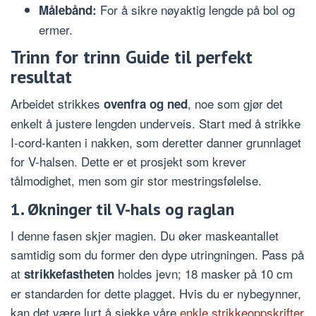
For å sikre nøyaktig lengde på bol og
Målebånd:
ermer.
Trinn for trinn Guide til perfekt
resultat
Arbeidet strikkes
, noe som gjør det
ovenfra og ned
enkelt å justere lengden underveis. Start med å strikke
I-cord-kanten i nakken, som deretter danner grunnlaget
for V-halsen. Dette er et prosjekt som krever
tålmodighet, men som gir stor mestringsfølelse.
1. Økninger til V-hals og raglan
I denne fasen skjer magien. Du øker maskeantallet
samtidig som du former den dype utringningen. Pass på
at
holdes jevn; 18 masker på 10 cm
strikkefastheten
er standarden for dette plagget. Hvis du er nybegynner,
kan det være lurt å sjekke våre
enkle strikkeoppskrifter