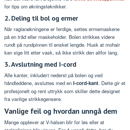
for tips om økningsteknikker.
2. Deling til bol og ermer
Når raglanøkningene er ferdige, settes ermemaskene
på en tråd eller maskeholder. Bolen strikkes videre
rundt på rundpinnen til ønsket lengde. Husk at mohair
kan sige litt etter vask, så ikke strikk den altfor lang.
3. Avslutning med I-cord
Alle kanter, inkludert nederst på bolen og ved
håndleddene, avsluttes med en
. Dette gir et
I-cord-kant
profesjonelt og rent uttrykk som skiller dette designet
fra vanlige strikkegensere.
Vanlige feil og hvordan unngå dem
Mange opplever at V-halsen blir for løs eller at
raglanlinjene blir ujevne. For å unngå dette, bør du