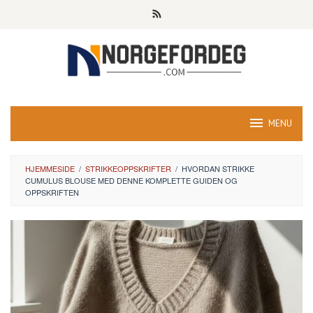
Skip
to
content
MENU
HJEMMESIDE
/
STRIKKEOPPSKRIFTER
/
HVORDAN STRIKKE
CUMULUS BLOUSE MED DENNE KOMPLETTE GUIDEN OG
OPPSKRIFTEN