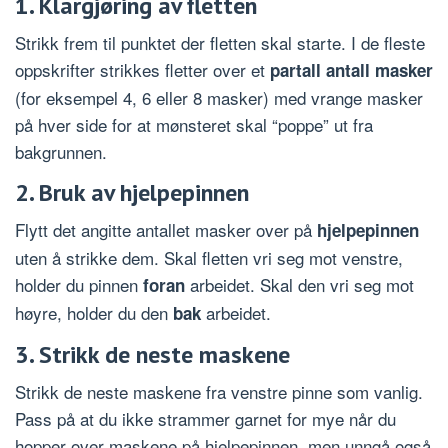
1. Klargjøring av fletten
Strikk frem til punktet der fletten skal starte. I de fleste
oppskrifter strikkes fletter over et
partall antall masker
(for eksempel 4, 6 eller 8 masker) med vrange masker
på hver side for at mønsteret skal “poppe” ut fra
bakgrunnen.
2. Bruk av hjelpepinnen
Flytt det angitte antallet masker over på
hjelpepinnen
uten å strikke dem. Skal fletten vri seg mot venstre,
holder du pinnen
arbeidet. Skal den vri seg mot
foran
høyre, holder du den
arbeidet.
bak
3. Strikk de neste maskene
Strikk de neste maskene fra venstre pinne som vanlig.
Pass på at du ikke strammer garnet for mye når du
hopper over maskene på hjelpepinnen, men unngå også