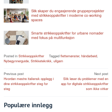
Slik skaper du engasjerende gruppeprosjekter
med strikkeoppskrifter i moderne co-working
spaces
Smarte strikkeoppskrifter for urbane nomader
med fokus på multifunksjon
Posted in
Strikkeoppskrifter
Tagged
flettemønster
,
håndarbeid
,
Nybegynnerguide
,
Strikketeknikk
,
ullgarn
Post
Previous post
Next post
Hvordan mestre italiensk opplegg i
Slik løser du problemer med en
navigation
dine strikkeoppskrifter steg for
app for digitale strikkeoppskrifter
steg
som ikke virker
Populære innlegg