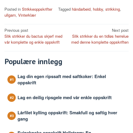
Posted in
Strikkeoppskrifter
Tagged
håndarbeid
,
hobby
,
strikking
,
ullgarn
,
Vinterklær
Post
Previous post
Next post
Slik strikker du bactus skjerf med
Slik strikker du en tidløs herrelue
navigation
vår komplette og enkle oppskrift
med denne komplette oppskriften
Populære innlegg
Lag din egen ripssaft med saftkoker: Enkel
oppskrift
Lag en deilig ripsgele med vår enkle oppskrift
Lårfilet kylling oppskrift: Smakfull og saftig hver
gang
Svineknoke oppskrift Hellstrøm: En