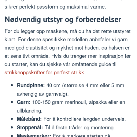
sikrer perfekt passform og maksimal varme.
Nødvendig utstyr og forberedelser
Før du legger opp maskene, må du ha det rette utstyret
klart. For denne spesifikke modellen anbefaler vi garn
med god elastisitet og mykhet mot huden, da halsen er
et sensitivt område. Hvis du trenger mer inspirasjon før
du starter, kan du sjekke vår omfattende guide til
strikkeoppskrifter for perfekt strikk
.
40 cm (størrelse 4 mm eller 5 mm
Rundpinne:
avhengig av garnvalg).
100-150 gram merinoull, alpakka eller en
Garn:
ullblanding.
For å kontrollere lengden underveis.
Målebånd:
Til å feste tråder og montering.
Stoppenål:
For å markere starten på
Maskemarkør: