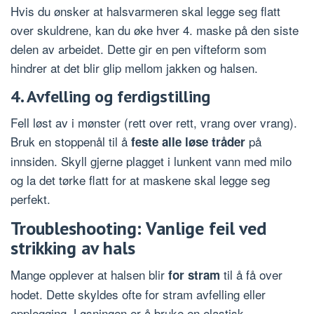
Hvis du ønsker at halsvarmeren skal legge seg flatt
over skuldrene, kan du øke hver 4. maske på den siste
delen av arbeidet. Dette gir en pen vifteform som
hindrer at det blir glip mellom jakken og halsen.
4. Avfelling og ferdigstilling
Fell løst av i mønster (rett over rett, vrang over vrang).
Bruk en stoppenål til å
på
feste alle løse tråder
innsiden. Skyll gjerne plagget i lunkent vann med milo
og la det tørke flatt for at maskene skal legge seg
perfekt.
Troubleshooting: Vanlige feil ved
strikking av hals
Mange opplever at halsen blir
til å få over
for stram
hodet. Dette skyldes ofte for stram avfelling eller
opplegging. Løsningen er å bruke en elastisk