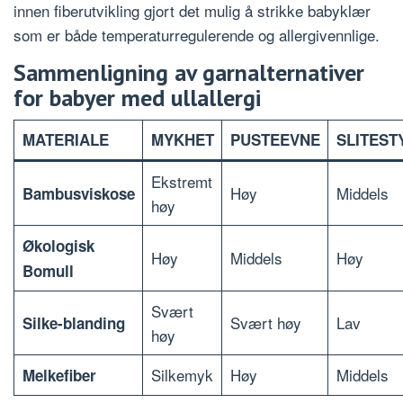
innen fiberutvikling gjort det mulig å strikke babyklær
som er både temperaturregulerende og allergivennlige.
Sammenligning av garnalternativer
for babyer med ullallergi
MATERIALE
MYKHET
PUSTEEVNE
SLITEST
Ekstremt
Høy
Middels
Bambusviskose
høy
Økologisk
Høy
Middels
Høy
Bomull
Svært
Svært høy
Lav
Silke-blanding
høy
Silkemyk
Høy
Middels
Melkefiber