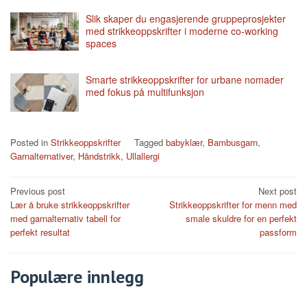
Slik skaper du engasjerende gruppeprosjekter
med strikkeoppskrifter i moderne co-working
spaces
Smarte strikkeoppskrifter for urbane nomader
med fokus på multifunksjon
Posted in
Strikkeoppskrifter
Tagged
babyklær
,
Bambusgarn
,
Garnalternativer
,
Håndstrikk
,
Ullallergi
Post
Previous post
Next post
Lær å bruke strikkeoppskrifter
Strikkeoppskrifter for menn med
navigation
med garnalternativ tabell for
smale skuldre for en perfekt
perfekt resultat
passform
Populære innlegg