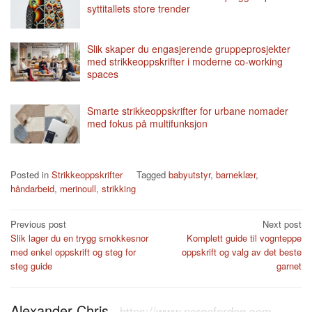
syttitallets store trender
Slik skaper du engasjerende gruppeprosjekter
med strikkeoppskrifter i moderne co-working
spaces
Smarte strikkeoppskrifter for urbane nomader
med fokus på multifunksjon
Posted in
Strikkeoppskrifter
Tagged
babyutstyr
,
barneklær
,
håndarbeid
,
merinoull
,
strikking
Post
Previous post
Next post
Slik lager du en trygg smokkesnor
Komplett guide til vognteppe
navigation
med enkel oppskrift og steg for
oppskrift og valg av det beste
steg guide
garnet
Alexander Chris
-
https://www.norgefordeg.com