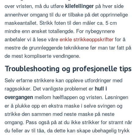
over vristen, må du utføre
på hver side
kilefellinger
annenhver omgang til du er tilbake på det opprinnelige
maskeantallet. Strikk foten til den måler ca. 5 cm
mindre enn ønsket totallengde. For nybegynnere
anbefaler vi å lese våre
enkle strikkeoppskrifter
for å
mestre de grunnleggende teknikkene før man tar fatt på
de mest kompliserte vendingene.
Troubleshooting og profesjonelle tips
Selv erfarne strikkere kan oppleve utfordringer med
raggsokker. Det vanligste problemet er
hull i
mellom hælflappen og vristen. Løsningen
overgangen
er å plukke opp en ekstra maske i selve svingen og
strikke den sammen med neste maske på neste
omgang. Pass også på at du ikke strikker for stramt når
du feller av til tåa, da dette kan skape ubehagelig trykk