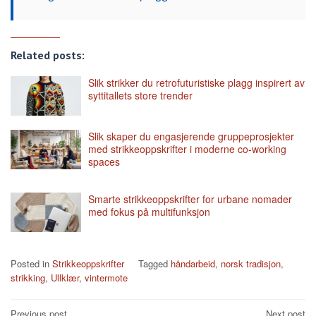
Related posts:
Slik strikker du retrofuturistiske plagg inspirert av
syttitallets store trender
Slik skaper du engasjerende gruppeprosjekter
med strikkeoppskrifter i moderne co-working
spaces
Smarte strikkeoppskrifter for urbane nomader
med fokus på multifunksjon
Posted in
Strikkeoppskrifter
Tagged
håndarbeid
,
norsk tradisjon
,
strikking
,
Ullklær
,
vintermote
Post
Previous post
Next post