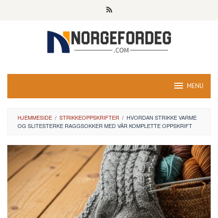
Skip
to
content
MENU
HJEMMESIDE
/
STRIKKEOPPSKRIFTER
/
HVORDAN STRIKKE VARME
OG SLITESTERKE RAGGSOKKER MED VÅR KOMPLETTE OPPSKRIFT