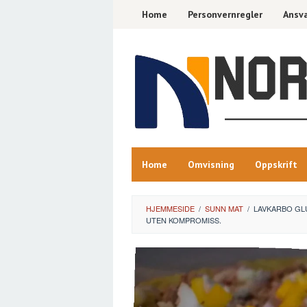
Skip
Home
Personvernregler
Ansva
to
content
Home
Omvisning
Oppskrift
HJEMMESIDE
/
SUNN MAT
/
LAVKARBO GL
UTEN KOMPROMISS.