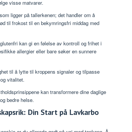
ølge visse matvarer.
om ligger på tallerkenen; det handler om å
ød til frokost til en bekymringsfri middag med
utenfri kan gi en følelse av kontroll og frihet i
ifikke allergier eller bare søker en sunnere
et til å lytte til kroppens signaler og tilpasse
g vitalitet.
tholdsprinsippene kan transformere dine daglige
i og bedre helse.
skapsrik: Din Start på Lavkarbo
kanskje er du allerede godt på vei med tankene. Å