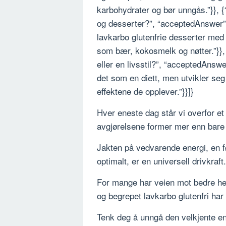
karbohydrater og bør unngås.”}}, 
og desserter?”, “acceptedAnswer”:
lavkarbo glutenfrie desserter med 
som bær, kokosmelk og nøtter.”}}, 
eller en livsstil?”, “acceptedAnsw
det som en diett, men utvikler seg o
effektene de opplever.”}}]}
Hver eneste dag står vi overfor et
avgjørelsene former mer enn bare 
Jakten på vedvarende energi, en 
optimalt, er en universell drivkraft.
For mange har veien mot bedre hels
og begrepet lavkarbo glutenfri har
Tenk deg å unngå den velkjente ene