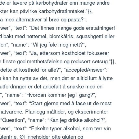
 de er lavere på karbohydrater enn mange andre
ukter kan påvirke karbohydratinntaket.”}},
 med alternativer til brød og pasta?”,
er”, “text”: “Det finnes mange gode erstatninger!
 bakt med nøttemel, blomkålris, squashgetti eller
ion”, “name”: “Vil jeg føle meg mett?”,
er”, “text”: “Ja, ettersom kostholdet fokuserer
e fleste god metthetsfølelse og redusert søtsug.”}},
dette et kosthold for alle?”, “acceptedAnswer”:
kan ha nytte av det, men det er alltid lurt å lytte
eutfordringer er det anbefalt å snakke med en
n”, “name”: “Hvordan kommer jeg i gang?”,
er”, “text”: “Start gjerne med å fase ut de mest
matvarene. Planlegg måltider, og eksperimenter
 “Question”, “name”: “Kan jeg drikke alkohol?”,
r”, “text”: “Enkelte typer alkohol, som tørr vin
utenfrie. Øl inneholder ofte gluten og