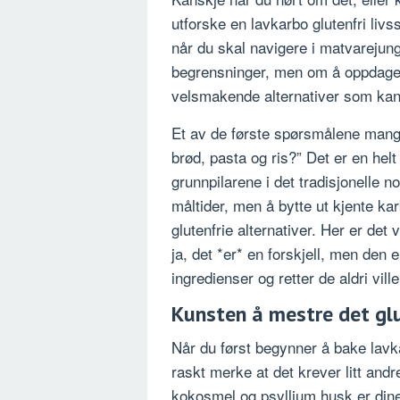
utforske en lavkarbo glutenfri livss
når du skal navigere i matvarejun
begrensninger, men om å oppdage
velsmakende alternativer som kan 
Et av de første spørsmålene mange 
brød, pasta og ris?” Det er en helt
grunnpilarene i det tradisjonelle 
måltider, men å bytte ut kjente k
glutenfrie alternativer. Her er det
ja, det *er* en forskjell, men den
ingredienser og retter de aldri vill
Kunsten å mestre det gl
Når du først begynner å bake lavkar
raskt merke at det krever litt an
kokosmel og psyllium husk er dine