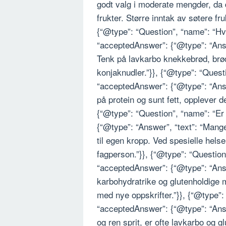
godt valg i moderate mengder, da
frukter. Større inntak av søtere fr
{“@type”: “Question”, “name”: “Hva
“acceptedAnswer”: {“@type”: “Answ
Tenk på lavkarbo knekkebrød, brød
konjaknudler.”}}, {“@type”: “Quest
“acceptedAnswer”: {“@type”: “Answ
på protein og sunt fett, opplever d
{“@type”: “Question”, “name”: “Er 
{“@type”: “Answer”, “text”: “Mange 
til egen kropp. Ved spesielle hels
fagperson.”}}, {“@type”: “Questio
“acceptedAnswer”: {“@type”: “Answ
karbohydratrike og glutenholdige 
med nye oppskrifter.”}}, {“@type”:
“acceptedAnswer”: {“@type”: “Answe
og ren sprit, er ofte lavkarbo og gl