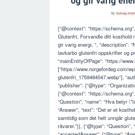
og gir varig ene
By
Solveig Krist
{“@context”: “https://schema.org”,
Glutenfri, Forvandle ditt kosthol
gir varig energi, “, “description”:
lavkarbo glutenfri oppskrifter og 
“mainEntityOfPage”: “https://www.
[“https://www.norgefordeg.com/wp
glutenfri_1759484547.webp”], “auth
“publisher”: {“@type”: “Organizati
{“@context”: “https://schema.org”
“Question”, “name”: “Hva betyr \”l
“Answer”, “text”: “Det er et kosth
samtidig som det helt unngår glute
råvarer.”}}, {“@type”: “Question”
“acceptedAnswer”: {“@type”: “Answ