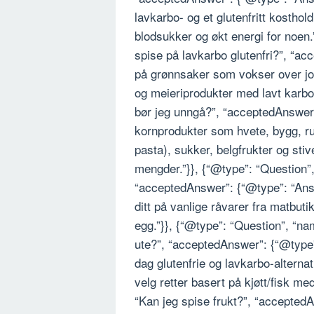
lavkarbo- og et glutenfritt kosthold
blodsukker og økt energi for noen.
spise på lavkarbo glutenfri?”, “ac
på grønnsaker som vokser over jorde
og meieriprodukter med lavt karbo
bør jeg unngå?”, “acceptedAnswer”
kornprodukter som hvete, bygg, ru
pasta), sukker, belgfrukter og sti
mengder.”}}, {“@type”: “Question”
“acceptedAnswer”: {“@type”: “Answe
ditt på vanlige råvarer fra matbuti
egg.”}}, {“@type”: “Question”, “nam
ute?”, “acceptedAnswer”: {“@type”:
dag glutenfrie og lavkarbo-alterna
velg retter basert på kjøtt/fisk m
“Kan jeg spise frukt?”, “acceptedA