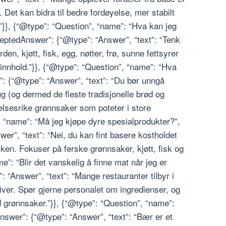
. Det kan bidra til bedre fordøyelse, mer stabilt
”}}, {“@type”: “Question”, “name”: “Hva kan jeg
ceptedAnswer”: {“@type”: “Answer”, “text”: “Tenk
n, kjøtt, fisk, egg, nøtter, frø, sunne fettsyrer
innhold.”}}, {“@type”: “Question”, “name”: “Hva
: {“@type”: “Answer”, “text”: “Du bør unngå
g (og dermed de fleste tradisjonelle brød og
velsesrike grønnsaker som poteter i store
, “name”: “Må jeg kjøpe dyre spesialprodukter?”,
r”, “text”: “Nei, du kan fint basere kostholdet
kken. Fokuser på ferske grønnsaker, kjøtt, fisk og
e”: “Blir det vanskelig å finne mat når jeg er
 “Answer”, “text”: “Mange restauranter tilbyr i
tiver. Spør gjerne personalet om ingredienser, og
ed grønnsaker.”}}, {“@type”: “Question”, “name”:
nswer”: {“@type”: “Answer”, “text”: “Bær er et