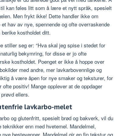
til kan føles litt som å lære et nytt språk, spesielt
gelen. Men frykt ikke! Dette handler ikke om
 et hav av nye, spennende og ofte overraskende
berike kostholdet ditt.
stiller seg er: “Hva skal jeg spise i stedet for
 naturlig bekymring, for disse er jo ofte
norske kostholdet. Poenget er ikke å hoppe over
arbokilder med andre, mer lavkarbovennlige og
 viktig å være åpen for nye smaker og teksturer, for
 er ofte positiv! Mange opplever at de oppdager
e prøvd ellers.
utenfrie lavkarbo-melet
bo og glutenfritt, spesielt brød og bakverk, vil du
dre teknikker enn med hvetemel. Mandelmel,
 nye bestevenner. Mandelmel gir en fin tekstur og