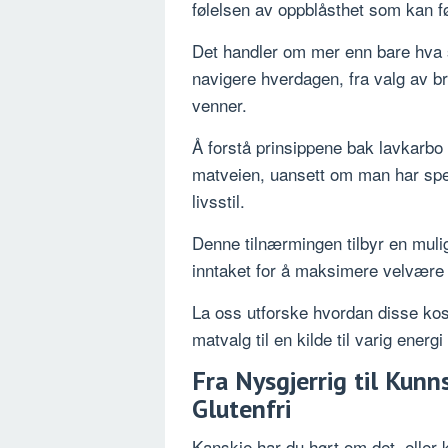
følelsen av oppblåsthet som kan f
Det handler om mer enn bare hva s
navigere hverdagen, fra valg av br
venner.
Å forstå prinsippene bak lavkarbo gl
matveien, uansett om man har spes
livsstil.
Denne tilnærmingen tilbyr en muligh
inntaket for å maksimere velvære o
La oss utforske hvordan disse kos
matvalg til en kilde til varig energ
Fra Nysgjerrig til Kunn
Glutenfri
Kanskje har du hørt om det, eller 