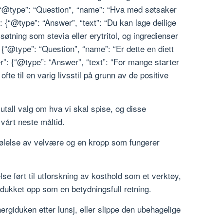
{“@type”: “Question”, “name”: “Hva med søtsaker
 {“@type”: “Answer”, “text”: “Du kan lage deilige
søtning som stevia eller erytritol, og ingredienser
{“@type”: “Question”, “name”: “Er dette en diett
er”: {“@type”: “Answer”, “text”: “For mange starter
fte til en varig livsstil på grunn av de positive
 utall valg om hva vi skal spise, og disse
vårt neste måltid.
følelse av velvære og en kropp som fungerer
e ført til utforskning av kosthold som et verktøy,
 dukket opp som en betydningsfull retning.
rgiduken etter lunsj, eller slippe den ubehagelige