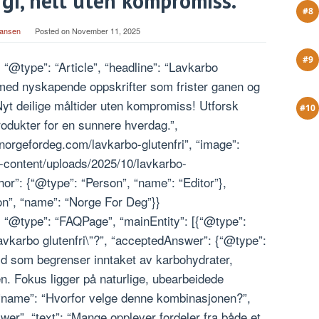
rgi, helt uten kompromiss.
iansen
Posted on
November 11, 2025
 “@type”: “Article”, “headline”: “Lavkarbo
d med nyskapende oppskrifter som frister ganen og
 “Nyt deilige måltider uten kompromiss! Utforsk
produkter for en sunnere hverdag.”,
norgefordeg.com/lavkarbo-glutenfri”, “image”:
-content/uploads/2025/10/lavkarbo-
or”: {“@type”: “Person”, “name”: “Editor”},
on”, “name”: “Norge For Deg”}}
, “@type”: “FAQPage”, “mainEntity”: [{“@type”:
avkarbo glutenfri\”?”, “acceptedAnswer”: {“@type”:
old som begrenser inntaket av karbohydrater,
n. Fokus ligger på naturlige, ubearbeidede
, “name”: “Hvorfor velge denne kombinasjonen?”,
er”, “text”: “Mange opplever fordeler fra både et