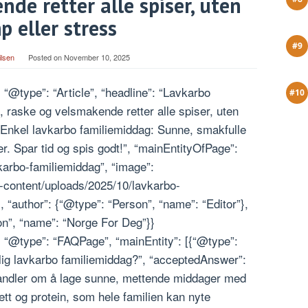
nde retter alle spiser, uten
p eller stress
ilsen
Posted on
November 10, 2025
 “@type”: “Article”, “headline”: “Lavkarbo
e, raske og velsmakende retter alle spiser, uten
 “Enkel lavkarbo familiemiddag: Sunne, smakfulle
er. Spar tid og spis godt!”, “mainEntityOfPage”:
arbo-familiemiddag”, “image”:
-content/uploads/2025/10/lavkarbo-
“author”: {“@type”: “Person”, “name”: “Editor”},
on”, “name”: “Norge For Deg”}}
, “@type”: “FAQPage”, “mainEntity”: [{“@type”:
lig lavkarbo familiemiddag?”, “acceptedAnswer”:
 handler om å lage sunne, mettende middager med
tt og protein, som hele familien kan nyte