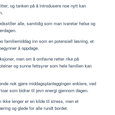
itter, og tanken på å introdusere noe nytt kan
n.
edsstiller alle, samtidig som man ivaretar helse og
verdagen.
 familiemiddag inn som en potensiell løsning, et
begynner å oppdage.
iksjoner, men om å omfavne retter rike på
oteiner og sunne fettsyrer som hele familien kan
nde nok gjøre middagsplanleggingen enklere, ved
ertoar som bidrar til jevn energi gjennom dagen.
kke lenger er en kilde til stress, men et
æring og glede for alle rundt bordet.