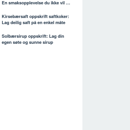
En smaksopplevelse du ikke vil gå
glipp av
Kirsebærsaft oppskrift saftkoker:
Lag deilig saft på en enkel måte
Solbærsirup oppskrift: Lag din
egen søte og sunne sirup