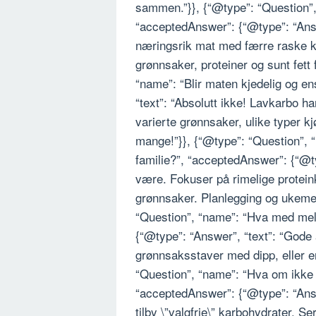
sammen.”}}, {“@type”: “Question”, 
“acceptedAnswer”: {“@type”: “Answe
næringsrik mat med færre raske ka
grønnsaker, proteiner og sunt fett 
“name”: “Blir maten kjedelig og e
“text”: “Absolutt ikke! Lavkarbo h
varierte grønnsaker, ulike typer kj
mange!”}}, {“@type”: “Question”, 
familie?”, “acceptedAnswer”: {“@ty
være. Fokuser på rimelige proteink
grønnsaker. Planlegging og ukeme
“Question”, “name”: “Hva med mel
{“@type”: “Answer”, “text”: “Gode a
grønnsaksstaver med dipp, eller en
“Question”, “name”: “Hva om ikke a
“acceptedAnswer”: {“@type”: “Answ
tilby \”valgfrie\” karbohydrater. S