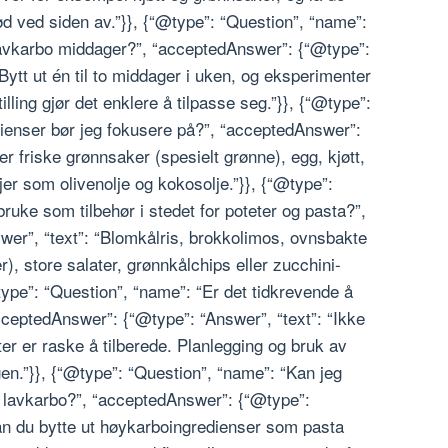
rød ved siden av.”}}, {“@type”: “Question”, “name”:
avkarbo middager?”, “acceptedAnswer”: {“@type”:
 Bytt ut én til to middager i uken, og eksperimenter
ling gjør det enklere å tilpasse seg.”}}, {“@type”:
dienser bør jeg fokusere på?”, “acceptedAnswer”:
ter friske grønnsaker (spesielt grønne), egg, kjøtt,
ljer som olivenolje og kokosolje.”}}, {“@type”:
ruke som tilbehør i stedet for poteter og pasta?”,
er”, “text”: “Blomkålris, brokkolimos, ovnsbakte
, store salater, grønnkålchips eller zucchini-
“@type”: “Question”, “name”: “Er det tidkrevende å
cceptedAnswer”: {“@type”: “Answer”, “text”: “Ikke
er er raske å tilberede. Planlegging og bruk av
en.”}}, {“@type”: “Question”, “name”: “Kan jeg
til lavkarbo?”, “acceptedAnswer”: {“@type”:
kan du bytte ut høykarboingredienser som pasta