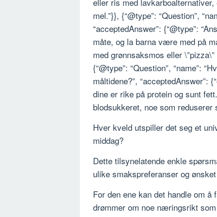
eller ris med lavkarboalternativer
mel.”}}, {“@type”: “Question”, “na
“acceptedAnswer”: {“@type”: “Ans
måte, og la barna være med på mat
med grønnsaksmos eller \”pizza\” 
{“@type”: “Question”, “name”: “Hv
måltidene?”, “acceptedAnswer”: {“@
dine er rike på protein og sunt fett
blodsukkeret, noe som reduserer sø
Hver kveld utspiller det seg et un
middag?
Dette tilsynelatende enkle spørsm
ulike smakspreferanser og ønsket
For den ene kan det handle om å f
drømmer om noe næringsrikt som g