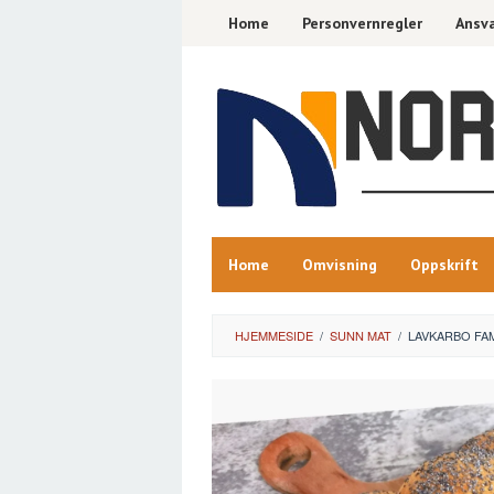
Skip
Home
Personvernregler
Ansva
to
content
Home
Omvisning
Oppskrift
HJEMMESIDE
/
SUNN MAT
/
LAVKARBO FAM