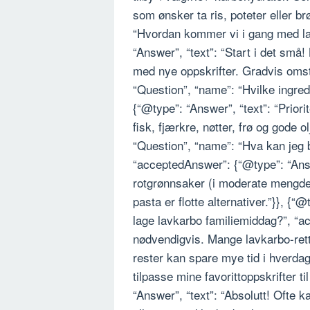
som ønsker ta ris, poteter eller b
“Hvordan kommer vi i gang med l
“Answer”, “text”: “Start i det små!
med nye oppskrifter. Gradvis omstil
“Question”, “name”: “Hvilke ingre
{“@type”: “Answer”, “text”: “Priori
fisk, fjærkre, nøtter, frø og gode o
“Question”, “name”: “Hva kan jeg b
“acceptedAnswer”: {“@type”: “Answ
rotgrønnsaker (i moderate mengder)
pasta er flotte alternativer.”}}, {
lage lavkarbo familiemiddag?”, “a
nødvendigvis. Mange lavkarbo-rett
rester kan spare mye tid i hverdag
tilpasse mine favorittoppskrifter 
“Answer”, “text”: “Absolutt! Ofte 