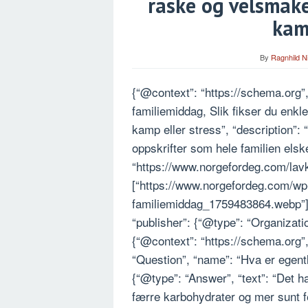
raske og velsmake
kam
By
Ragnhild N
{“@context”: “https://schema.org”,
familiemiddag, Slik fikser du enkl
kamp eller stress”, “description”:
oppskrifter som hele familien elsk
“https://www.norgefordeg.com/lavk
[“https://www.norgefordeg.com/wp
familiemiddag_1759483864.webp”], 
“publisher”: {“@type”: “Organizati
{“@context”: “https://schema.org”
“Question”, “name”: “Hva er egent
{“@type”: “Answer”, “text”: “Det
færre karbohydrater og mer sunt fe