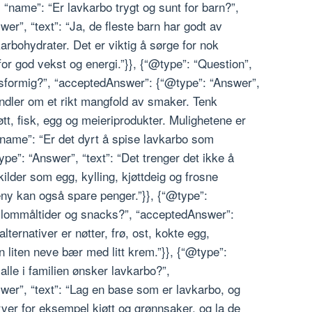
“name”: “Er lavkarbo trygt og sunt for barn?”,
r”, “text”: “Ja, de fleste barn har godt av
rbohydrater. Det er viktig å sørge for nok
for god vekst og energi.”}}, {“@type”: “Question”,
nsformig?”, “acceptedAnswer”: {“@type”: “Answer”,
andler om et rikt mangfold av smaker. Tenk
øtt, fisk, egg og meieriprodukter. Mulighetene er
“name”: “Er det dyrt å spise lavkarbo som
pe”: “Answer”, “text”: “Det trenger det ikke å
ilder som egg, kylling, kjøttdeig og frosne
ny kan også spare penger.”}}, {“@type”:
lommåltider og snacks?”, “acceptedAnswer”:
lternativer er nøtter, frø, ost, kokte egg,
 liten neve bær med litt krem.”}}, {“@type”:
lle i familien ønsker lavkarbo?”,
er”, “text”: “Lag en base som er lavkarbo, og
erver for eksempel kjøtt og grønnsaker, og la de