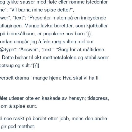
, og tykke sauser med fløte eller rømme istedenfor
me”: “Vil barna mine spise dette?”,
wer”, “text”: “Presenter maten på en innbydende
lagingen. Mange lavkarborettter, som kjøttboller
på blomkålbunn, er populære hos barn.”}},
ordan unngår jeg å føle meg sulten mellom
type”: “Answer”, “text”: “Sørg for at måltidene
. Dette bidrar til økt metthetsfølelse og stabiliserer
tsug og sult.”}}]}
iverselt drama i mange hjem: Hva skal vi ha til
ålet utløser ofte en kaskade av hensyn; tidspress,
 om å spise sunt.
å noe raskt på bordet etter jobb, mens den andre
ir god metthet.