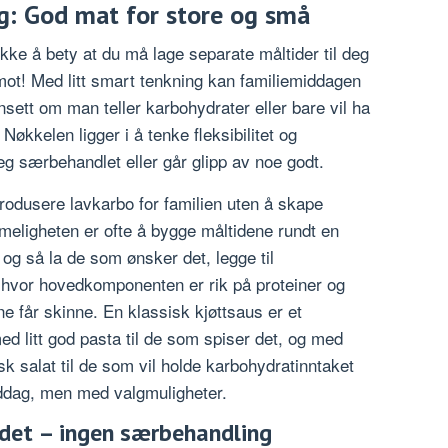
g: God mat for store og små
ikke å bety at du må lage separate måltider til deg
imot! Med litt smart tenkning kan familiemiddagen
uansett om man teller karbohydrater eller bare vil ha
Nøkkelen ligger i å tenke fleksibilitet og
seg særbehandlet eller går glipp av noe godt.
rodusere lavkarbo for familien uten å skape
meligheten er ofte å bygge måltidene rundt en
og så la de som ønsker det, legge til
r hvor hovedkomponenten er rik på proteiner og
e får skinne. En klassisk kjøttsaus er et
d litt god pasta til de som spiser det, og med
isk salat til de som vil holde karbohydratinntaket
iddag, men med valgmuligheter.
det – ingen særbehandling