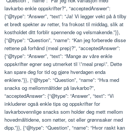
“Question”, “name”: “Får jeg nok variasjon med
lavkarbo enkle oppskrifter?”, “acceptedAnswer”:
{“@type”: “Answer”, “text”: “Ja! Vi legger vekt på å tilby
et bredt spekter av retter, fra frokost til middag, slik at
kostholdet ditt forblir spennende og velsmakende.”}},
{“@type”: “Question”, “name”: “Kan jeg forberede disse
rettene på forhånd (meal prep)?”, “acceptedAnswer”:
{“@type”: “Answer”, “text”: “Mange av våre enkle
oppskrifter egner seg utmerket til \”meal prep\”. Dette
kan spare deg for tid og gjøre hverdagen enda
enklere.”}}, {“@type”: “Question”, “name”: “Hva med
snacks og mellommåltider på lavkarbo?”,
“acceptedAnswer”: {“@type”: “Answer”, “text”: “Vi
inkluderer også enkle tips og oppskrifter for
lavkarbovennlige snacks som holder deg mett mellom
hovedmåltidene, som nøtter, ost eller grønnsaker med
dipp.”}}, {“@type”: “Question”, “name”: “Hvor raskt kan