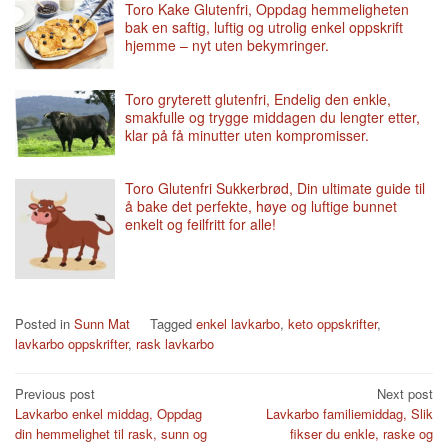
Toro Kake Glutenfri, Oppdag hemmeligheten
bak en saftig, luftig og utrolig enkel oppskrift
hjemme – nyt uten bekymringer.
Toro gryterett glutenfri, Endelig den enkle,
smakfulle og trygge middagen du lengter etter,
klar på få minutter uten kompromisser.
Toro Glutenfri Sukkerbrød, Din ultimate guide til
å bake det perfekte, høye og luftige bunnet
enkelt og feilfritt for alle!
Posted in
Sunn Mat
Tagged
enkel lavkarbo
,
keto oppskrifter
,
lavkarbo oppskrifter
,
rask lavkarbo
Post
Previous post
Next post
Lavkarbo enkel middag, Oppdag
Lavkarbo familiemiddag, Slik
navigation
din hemmelighet til rask, sunn og
fikser du enkle, raske og