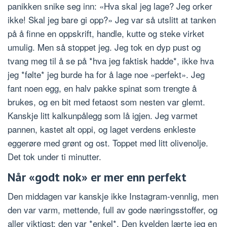
panikken snike seg inn: «Hva skal jeg lage? Jeg orker
ikke! Skal jeg bare gi opp?» Jeg var så utslitt at tanken
på å finne en oppskrift, handle, kutte og steke virket
umulig. Men så stoppet jeg. Jeg tok en dyp pust og
tvang meg til å se på *hva jeg faktisk hadde*, ikke hva
jeg *følte* jeg burde ha for å lage noe «perfekt». Jeg
fant noen egg, en halv pakke spinat som trengte å
brukes, og en bit med fetaost som nesten var glemt.
Kanskje litt kalkunpålegg som lå igjen. Jeg varmet
pannen, kastet alt oppi, og laget verdens enkleste
eggerøre med grønt og ost. Toppet med litt olivenolje.
Det tok under ti minutter.
Når «godt nok» er mer enn perfekt
Den middagen var kanskje ikke Instagram-vennlig, men
den var varm, mettende, full av gode næringsstoffer, og
aller viktigst: den var *enkel*. Den kvelden lærte jeg en