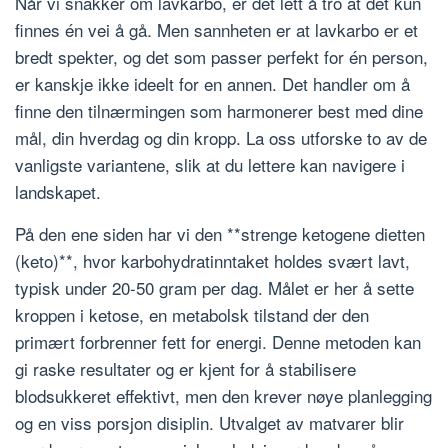
Når vi snakker om lavkarbo, er det lett å tro at det kun
finnes én vei å gå. Men sannheten er at lavkarbo er et
bredt spekter, og det som passer perfekt for én person,
er kanskje ikke ideelt for en annen. Det handler om å
finne den tilnærmingen som harmonerer best med dine
mål, din hverdag og din kropp. La oss utforske to av de
vanligste variantene, slik at du lettere kan navigere i
landskapet.
På den ene siden har vi den **strenge ketogene dietten
(keto)**, hvor karbohydratinntaket holdes svært lavt,
typisk under 20-50 gram per dag. Målet er her å sette
kroppen i ketose, en metabolsk tilstand der den
primært forbrenner fett for energi. Denne metoden kan
gi raske resultater og er kjent for å stabilisere
blodsukkeret effektivt, men den krever nøye planlegging
og en viss porsjon disiplin. Utvalget av matvarer blir