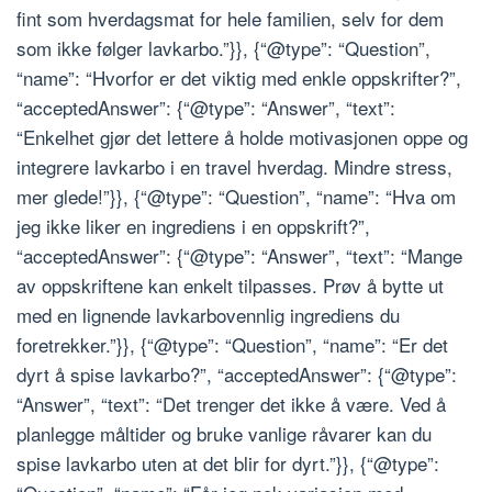
fint som hverdagsmat for hele familien, selv for dem
som ikke følger lavkarbo.”}}, {“@type”: “Question”,
“name”: “Hvorfor er det viktig med enkle oppskrifter?”,
“acceptedAnswer”: {“@type”: “Answer”, “text”:
“Enkelhet gjør det lettere å holde motivasjonen oppe og
integrere lavkarbo i en travel hverdag. Mindre stress,
mer glede!”}}, {“@type”: “Question”, “name”: “Hva om
jeg ikke liker en ingrediens i en oppskrift?”,
“acceptedAnswer”: {“@type”: “Answer”, “text”: “Mange
av oppskriftene kan enkelt tilpasses. Prøv å bytte ut
med en lignende lavkarbovennlig ingrediens du
foretrekker.”}}, {“@type”: “Question”, “name”: “Er det
dyrt å spise lavkarbo?”, “acceptedAnswer”: {“@type”:
“Answer”, “text”: “Det trenger det ikke å være. Ved å
planlegge måltider og bruke vanlige råvarer kan du
spise lavkarbo uten at det blir for dyrt.”}}, {“@type”: