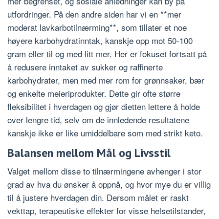
mer begrenset, og sosiale anledninger kan by på
utfordringer. På den andre siden har vi en **mer
moderat lavkarbotilnærming**, som tillater et noe
høyere karbohydratinntak, kanskje opp mot 50-100
gram eller til og med litt mer. Her er fokuset fortsatt på
å redusere inntaket av sukker og raffinerte
karbohydrater, men med mer rom for grønnsaker, bær
og enkelte meieriprodukter. Dette gir ofte større
fleksibilitet i hverdagen og gjør dietten lettere å holde
over lengre tid, selv om de innledende resultatene
kanskje ikke er like umiddelbare som med strikt keto.
Balansen mellom Mål og Livsstil
Valget mellom disse to tilnærmingene avhenger i stor
grad av hva du ønsker å oppnå, og hvor mye du er villig
til å justere hverdagen din. Dersom målet er raskt
vekttap, terapeutiske effekter for visse helsetilstander,