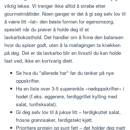
viktig lekse. Vi trenger ikke alltid å strebe etter
gourmetmåltider. Noen ganger er det å gi seg selv lov til
å være litt «lat» den beste formen for egenomsorg,
spesielt når du prøver å holde deg til et
lavkarbokosthold. Det handler om å finne den balansen
hvor du spiser godt, uten å la matlagingen ta knekken
på deg. Det er da lavkarbo blir en livsstil du kan holde
fast ved, ikke en kortvarig diett.
Se hva du *allerede har* før du tenker på nye
oppskrifter.
Ha en liste over 3-5 superenkle «nødoppskrifter» i
hodet (f.eks. eggerøre, ferdiggrillet kylling med
salat, tunfisksalat).
Gi deg selv lov til å jukse litt – ferdigkuttet salat,
frosne grønnsaker, ferdigstekt kjøtt.
Prioritere protein og sunt fett – det holder deg mett