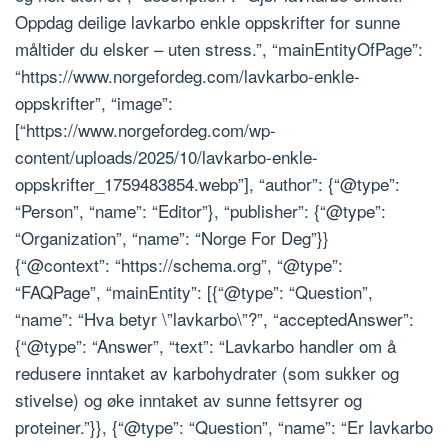
Oppdag deilige lavkarbo enkle oppskrifter for sunne
måltider du elsker – uten stress.”, “mainEntityOfPage”:
“https://www.norgefordeg.com/lavkarbo-enkle-
oppskrifter”, “image”:
[“https://www.norgefordeg.com/wp-
content/uploads/2025/10/lavkarbo-enkle-
oppskrifter_1759483854.webp”], “author”: {“@type”:
“Person”, “name”: “Editor”}, “publisher”: {“@type”:
“Organization”, “name”: “Norge For Deg”}}
{“@context”: “https://schema.org”, “@type”:
“FAQPage”, “mainEntity”: [{“@type”: “Question”,
“name”: “Hva betyr \”lavkarbo\”?”, “acceptedAnswer”:
{“@type”: “Answer”, “text”: “Lavkarbo handler om å
redusere inntaket av karbohydrater (som sukker og
stivelse) og øke inntaket av sunne fettsyrer og
proteiner.”}}, {“@type”: “Question”, “name”: “Er lavkarbo