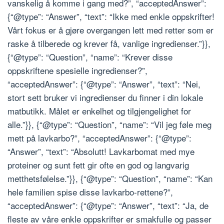
vanskelig å komme i gang med?”, “acceptedAnswer”:
{“@type”: “Answer”, “text”: “Ikke med enkle oppskrifter!
Vårt fokus er å gjøre overgangen lett med retter som er
raske å tilberede og krever få, vanlige ingredienser.”}},
{“@type”: “Question”, “name”: “Krever disse
oppskriftene spesielle ingredienser?”,
“acceptedAnswer”: {“@type”: “Answer”, “text”: “Nei,
stort sett bruker vi ingredienser du finner i din lokale
matbutikk. Målet er enkelhet og tilgjengelighet for
alle.”}}, {“@type”: “Question”, “name”: “Vil jeg føle meg
mett på lavkarbo?”, “acceptedAnswer”: {“@type”:
“Answer”, “text”: “Absolutt! Lavkarbomat med mye
proteiner og sunt fett gir ofte en god og langvarig
metthetsfølelse.”}}, {“@type”: “Question”, “name”: “Kan
hele familien spise disse lavkarbo-rettene?”,
“acceptedAnswer”: {“@type”: “Answer”, “text”: “Ja, de
fleste av våre enkle oppskrifter er smakfulle og passer