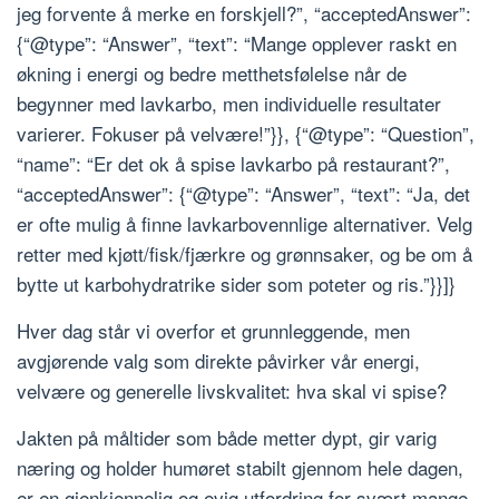
jeg forvente å merke en forskjell?”, “acceptedAnswer”:
{“@type”: “Answer”, “text”: “Mange opplever raskt en
økning i energi og bedre metthetsfølelse når de
begynner med lavkarbo, men individuelle resultater
varierer. Fokuser på velvære!”}}, {“@type”: “Question”,
“name”: “Er det ok å spise lavkarbo på restaurant?”,
“acceptedAnswer”: {“@type”: “Answer”, “text”: “Ja, det
er ofte mulig å finne lavkarbovennlige alternativer. Velg
retter med kjøtt/fisk/fjærkre og grønnsaker, og be om å
bytte ut karbohydratrike sider som poteter og ris.”}}]}
Hver dag står vi overfor et grunnleggende, men
avgjørende valg som direkte påvirker vår energi,
velvære og generelle livskvalitet: hva skal vi spise?
Jakten på måltider som både metter dypt, gir varig
næring og holder humøret stabilt gjennom hele dagen,
er en gjenkjennelig og evig utfordring for svært mange.