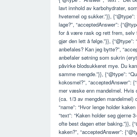
lavt innhold av karbohydrater, som
hvetemel og sukker.”}}, {“@type”: 
lage?”, “acceptedAnswer”: {“@type”
for å være rask og rett frem, selv
gjør den lett å følge.”}}, {“@type”
anbefales? Kan jeg bytte?”, “acce
anbefaler søtning som sukrin (erytr
påvirke blodsukkeret mye. Du kan o
samme mengde.”}}, {“@type”: “Que
kokosmel?”, “acceptedAnswer”: {“
mer væske enn mandelmel. Hvis d
(ca. 1/3 av mengden mandelmel) o
“name”: “Hvor lenge holder kaken
“text”: “Kaken holder seg gjerne 3-
ofte best dagen etter baking.”}}, 
kaken?”, “acceptedAnswer”: {“@typ