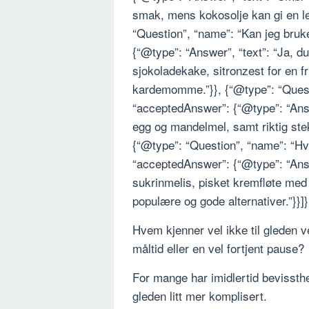
smak, mens kokosolje kan gi en let
“Question”, “name”: “Kan jeg bruk
{“@type”: “Answer”, “text”: “Ja, 
sjokoladekake, sitronzest for en f
kardemomme.”}}, {“@type”: “Questi
“acceptedAnswer”: {“@type”: “Answ
egg og mandelmel, samt riktig steke
{“@type”: “Question”, “name”: “Hv
“acceptedAnswer”: {“@type”: “Ans
sukrinmelis, pisket kremfløte med
populære og gode alternativer.”}}]}
Hvem kjenner vel ikke til gleden v
måltid eller en vel fortjent pause?
For mange har imidlertid bevissth
gleden litt mer komplisert.