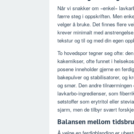
Når vi snakker om «enkel» lavkarb
færre steg i oppskriften. Men enk
velger å bruke. Det finnes flere ve
krever minimalt med anstrengelse,
tekstur og til og med din egen op
To hovedspor tegner seg ofte: den
kakemikser, ofte funnet i helsekos
posene inneholder gjerne en ferdi
bakepulver og stabilisatorer, og k
og smør. Den andre tilnærmingen 
lavkarbo-ingredienser, som fiberr
søtstoffer som erytritol eller stev
sjarm, men de tilbyr svært forskje
Balansen mellom tidsbruk
Å velge en ferdigblanding er ubest