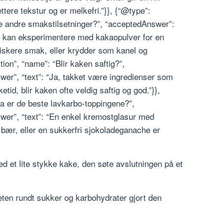
tere tekstur og er melkefri.”}}, {“@type”:
e andre smakstilsetninger?”, “acceptedAnswer”:
du kan eksperimentere med kakaopulver for en
riskere smak, eller krydder som kanel og
on”, “name”: “Blir kaken saftig?”,
er”, “text”: “Ja, takket være ingredienser som
tid, blir kaken ofte veldig saftig og god.”}},
a er de beste lavkarbo-toppingene?”,
wer”, “text”: “En enkel kremostglasur med
 bær, eller en sukkerfri sjokoladeganache er
ed et lite stykke kake, den søte avslutningen på et
eten rundt sukker og karbohydrater gjort den