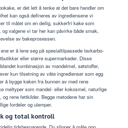
okake, er det lett å tenke at det bare handler om
elhet kan også defineres av ingrediensene vi
ier til målet om en deilig, sukkerfri kake som
 og valgene vi tar her kan påvirke både smak,
plevelse av bakeprosessen.
 ene er å lene seg på spesialtilpassede lavkarbo-
tbutikker eller større supermarkeder. Disse
gblandet kombinasjon av mandelmel, søtstoffer,
rever kun tilsetning av våte ingredienser som egg
er å bygge kaken fra bunnen av med rene
ike meltyper som mandel- eller kokosmel, naturlige
ia, og rene fettkilder. Begge metodene har sin
llige fordeler og ulemper.
 og total kontroll
ridelig tidsbesparende. Du slipper å måle opp