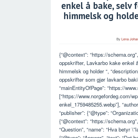
enkel å bake, selv
himmelsk og holder
By
Lena Joha
{“@context”: “https://schema.org”,
oppskrifter, Lavkarbo kake enkel
himmelsk og holder “, “description
oppskrifter som gjør lavkarbo baking
“mainEntityOfPage”: “https://www
[“https://www.norgefordeg.com/wp
enkel_1759485255.webp”], “author”
“publisher”: {“@type”: “Organizati
{“@context”: “https://schema.org”
“Question”, “name”: “Hva betyr \”
{“@type”: “Answer”, “text”: “Det b