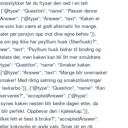
sjonsstykker før du fryser den ned i en tett
}, {“@type”: “Question”, “name”: “Passer denne
dAnswer”: {“@type”: “Answer”, “text”: “Kaken er
oe som kan være et godt alternativ for mange.
rater per porsjon opp mot dine egne behov.”}},
a om jeg ikke har psyllium husk (fiberhusk)?”,
r”, “text”: “Psyllium husk bidrar til binding og
telate det, men kaken kan bli litt mer smuldrete.
“@type”: “Question”, “name”: “Smaker kaken
{“@type”: “Answer”, “text”: “Mange blir overrasket
 smaker! Med riktig søtning og smakstilsetninger
r lavkarbo.”}}, {“@type”: “Question”, “name”: “Kan
 serveres?”, “acceptedAnswer”: {“@type”:
 synes kaken nesten blir bedre dagen etter, da
blir perfekt. Oppbevar den i kjøleskap.”}},
lket fett er best å bruke?”, “acceptedAnswer”:
eller kokosolje er gode valg. Smør gir en rik