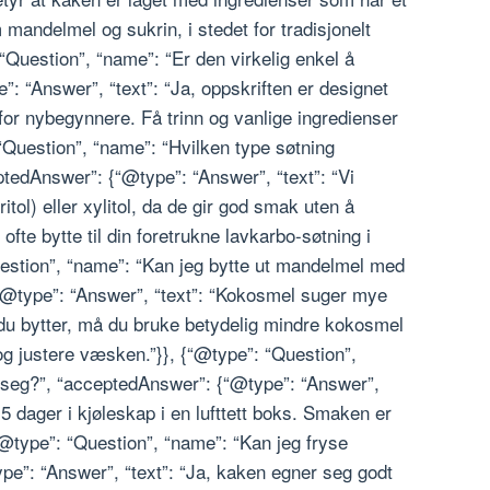
 mandelmel og sukrin, i stedet for tradisjonelt
“Question”, “name”: “Er den virkelig enkel å
: “Answer”, “text”: “Ja, oppskriften er designet
 for nybegynnere. Få trinn og vanlige ingredienser
: “Question”, “name”: “Hvilken type søtning
ptedAnswer”: {“@type”: “Answer”, “text”: “Vi
itol) eller xylitol, da de gir god smak uten å
fte bytte til din foretrukne lavkarbo-søtning i
stion”, “name”: “Kan jeg bytte ut mandelmel med
@type”: “Answer”, “text”: “Kokosmel suger mye
u bytter, må du bruke betydelig mindre kokosmel
g justere væsken.”}}, {“@type”: “Question”,
 seg?”, “acceptedAnswer”: {“@type”: “Answer”,
5 dager i kjøleskap i en lufttett boks. Smaken er
{“@type”: “Question”, “name”: “Kan jeg fryse
e”: “Answer”, “text”: “Ja, kaken egner seg godt