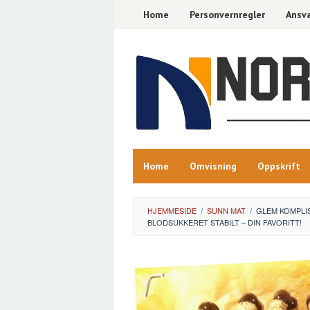
Skip
Home
Personvernregler
Ansva
to
content
Home
Omvisning
Oppskrift
HJEMMESIDE
/
SUNN MAT
/
GLEM KOMPLI
BLODSUKKERET STABILT – DIN FAVORITT!