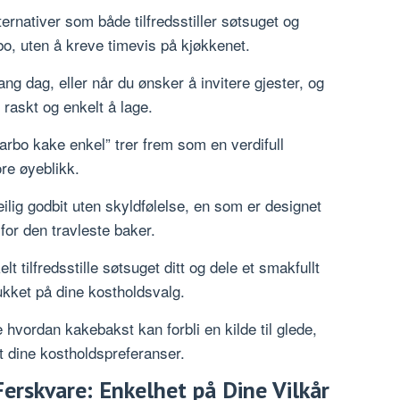
lternativer som både tilfredsstiller søtsuget og
rbo, uten å kreve timevis på kjøkkenet.
g dag, eller når du ønsker å invitere gjester, og
askt og enkelt å lage.
arbo kake enkel” trer frem som en verdifull
re øyeblikk.
lig godbit uten skyldfølelse, en som er designet
for den travleste baker.
t tilfredsstille søtsuget ditt og dele et smakfullt
rukket på dine kostholdsvalg.
e hvordan kakebakst kan forbli en kilde til glede,
tt dine kostholdspreferanser.
Ferskvare: Enkelhet på Dine Vilkår