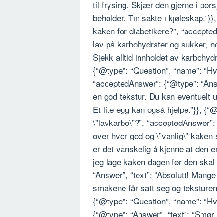
til frysing. Skjær den gjerne i por
beholder. Tin sakte i kjøleskap.”}
kaken for diabetikere?”, “accepte
lav på karbohydrater og sukker, n
Sjekk alltid innholdet av karbohyd
{“@type”: “Question”, “name”: “Hv
“acceptedAnswer”: {“@type”: “Answe
en god tekstur. Du kan eventuelt u
Et lite egg kan også hjelpe.”}}, {
\”lavkarbo\”?”, “acceptedAnswer”: 
over hvor god og \”vanlig\” kaken
er det vanskelig å kjenne at den e
jeg lage kaken dagen før den skal
“Answer”, “text”: “Absolutt! Mange
smakene får satt seg og teksturen 
{“@type”: “Question”, “name”: “Hvi
{“@type”: “Answer”, “text”: “Smør 