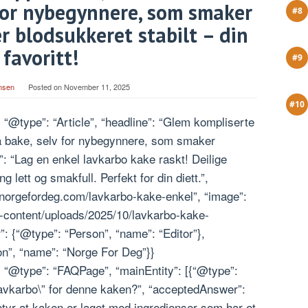
 for nybegynnere, som smaker
 blodsukkeret stabilt – din
favoritt!
nsen
Posted on
November 11, 2025
 “@type”: “Article”, “headline”: “Glem kompliserte
 å bake, selv for nybegynnere, som smaker
”: “Lag en enkel lavkarbo kake raskt! Deilige
 lett og smakfull. Perfekt for din diett.”,
.norgefordeg.com/lavkarbo-kake-enkel”, “image”:
-content/uploads/2025/10/lavkarbo-kake-
: {“@type”: “Person”, “name”: “Editor”},
on”, “name”: “Norge For Deg”}}
, “@type”: “FAQPage”, “mainEntity”: [{“@type”:
lavkarbo\” for denne kaken?”, “acceptedAnswer”:
etyr at kaken er laget med ingredienser som har et