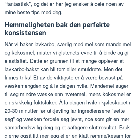
“fantastisk”, og det er her jeg ønsker å dele noen av
mine beste tips med deg.
Hemmeligheten bak den perfekte
konsistensen
Når vi baker lavkarbo, særlig med mel som mandelmel
og kokosmel, mister vi glutenets evne til å binde og gi
elastisitet. Dette er grunnen til at mange opplever at
lavkarbo-bakst kan bli tørr eller smuldrete. Men det
finnes triks! Et av de viktigste er å være bevisst på
væskemengden og å la deigen hvile. Mandemel suger
til seg mindre væske enn hvetemel, mens kokosmel er
en skikkelig fuktsluker. Å la deigen hvile i kjøleskapet i
20-30 minutter før utkjevling lar ingrediensene “sette
seg” og væsken fordele seg jevnt, noe som gir en mer
samarbeidsvillig deig og et saftigere sluttresultat. Bruk
gjerne også litt mer egg eller en klatt rømme/kesam for