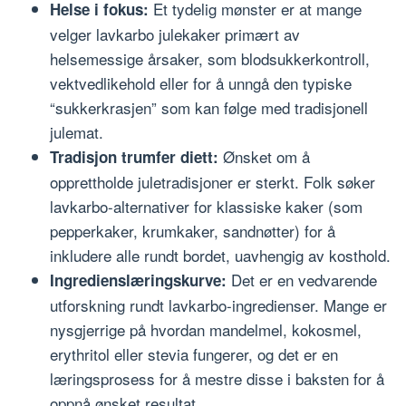
Et tydelig mønster er at mange
Helse i fokus:
velger lavkarbo julekaker primært av
helsemessige årsaker, som blodsukkerkontroll,
vektvedlikehold eller for å unngå den typiske
“sukkerkrasjen” som kan følge med tradisjonell
julemat.
Ønsket om å
Tradisjon trumfer diett:
opprettholde juletradisjoner er sterkt. Folk søker
lavkarbo-alternativer for klassiske kaker (som
pepperkaker, krumkaker, sandnøtter) for å
inkludere alle rundt bordet, uavhengig av kosthold.
Det er en vedvarende
Ingredienslæringskurve:
utforskning rundt lavkarbo-ingredienser. Mange er
nysgjerrige på hvordan mandelmel, kokosmel,
erythritol eller stevia fungerer, og det er en
læringsprosess for å mestre disse i baksten for å
oppnå ønsket resultat.