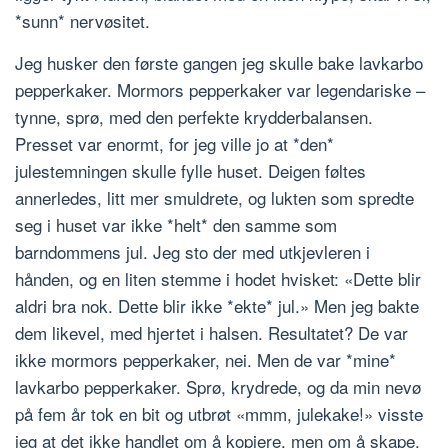
*sunn* nervøsitet.
Jeg husker den første gangen jeg skulle bake lavkarbo
pepperkaker. Mormors pepperkaker var legendariske –
tynne, sprø, med den perfekte krydderbalansen.
Presset var enormt, for jeg ville jo at *den*
julestemningen skulle fylle huset. Deigen føltes
annerledes, litt mer smuldrete, og lukten som spredte
seg i huset var ikke *helt* den samme som
barndommens jul. Jeg sto der med utkjevleren i
hånden, og en liten stemme i hodet hvisket: «Dette blir
aldri bra nok. Dette blir ikke *ekte* jul.» Men jeg bakte
dem likevel, med hjertet i halsen. Resultatet? De var
ikke mormors pepperkaker, nei. Men de var *mine*
lavkarbo pepperkaker. Sprø, krydrede, og da min nevø
på fem år tok en bit og utbrøt «mmm, julekake!» visste
jeg at det ikke handlet om å kopiere, men om å skape.