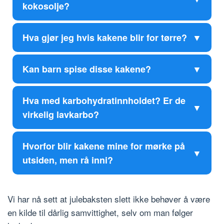
kokosolje?
Hva gjør jeg hvis kakene blir for tørre?
Kan barn spise disse kakene?
Hva med karbohydratinnholdet? Er de
virkelig lavkarbo?
Hvorfor blir kakene mine for mørke på
utsiden, men rå inni?
Vi har nå sett at julebaksten slett ikke behøver å være
en kilde til dårlig samvittighet, selv om man følger