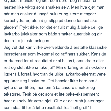
krydder, mandler og søtt som sprer seg i huset, er
nesten like viktig som smaken selv. Men hva gjør man
når man ønsker å unngå sukker og store mengder
karbohydrater, uten å gi slipp på denne fantastiske
gleden? Frykt ikke, for det er fullt mulig å bake deilige
lavkarbo julekaker som både smaker autentisk og gir
den rette julestemningen.
Jeg vet det kan virke overveldende å erstatte klassiske
ingredienser som hvetemel og raffinert sukker. Kanskje
er du redd for at resultatet skal bli tørt, smuldrete eller
rett og slett ikke smake jul? Min erfaring er at nøkkelen
ligger i å forstå hvordan de ulike lavkarbo-alternativene
oppfører seg i baksten. Det handler ikke bare om å
bytte ut én-til-én, men om å balansere smaker og
teksturer. Tenk på det som et lite bake-eksperiment
hvor du selv får være sjef! Ofte er det små justeringer
som skal til for å løfte resultatet fra “helt greit” til