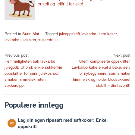
enkelt og feilfritt for alle!
Posted in
Sunn Mat
Tagged
juleoppskrift lavkarbo
,
keto kaker
,
lavkarbo julekaker
,
sukkerfri jul
Post
Previous post
Next post
Hemmeligheten bak lavkarbo
Glem kompliserte oppskrifter,
navigation
julegodt, Utforsk enkle sukkerfrie
Lavkarbo kake enkel å bake, selv
oppskrifter for sunn julekos som
for nybegynnere, som smaker
smaker himmelsk, uten
himmelsk og holder blodsukkeret
sukkerdipp.
stabilt – din favoritt!
Populære innlegg
Lag din egen ripssaft med saftkoker: Enkel
oppskrift