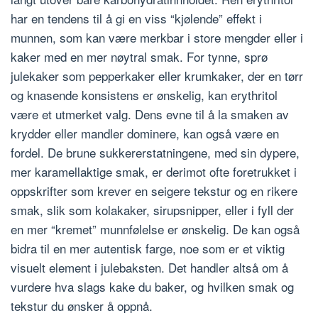
har en tendens til å gi en viss “kjølende” effekt i
munnen, som kan være merkbar i store mengder eller i
kaker med en mer nøytral smak. For tynne, sprø
julekaker som pepperkaker eller krumkaker, der en tørr
og knasende konsistens er ønskelig, kan erythritol
være et utmerket valg. Dens evne til å la smaken av
krydder eller mandler dominere, kan også være en
fordel. De brune sukkererstatningene, med sin dypere,
mer karamellaktige smak, er derimot ofte foretrukket i
oppskrifter som krever en seigere tekstur og en rikere
smak, slik som kolakaker, sirupsnipper, eller i fyll der
en mer “kremet” munnfølelse er ønskelig. De kan også
bidra til en mer autentisk farge, noe som er et viktig
visuelt element i julebaksten. Det handler altså om å
vurdere hva slags kake du baker, og hvilken smak og
tekstur du ønsker å oppnå.