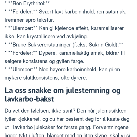
* **Ren Erythritol:**
* **Fordeler:** Svært lavt karboinnhold, ren søtsmak,
fremmer sprø tekstur.
* **Ulemper:** Kan gi kjølende effekt, karamelliserer
ikke, kan krystallisere ved avkjøling.
* **Brune Sukkererstatninger (f.eks. Sukrin Gold):**
* **Fordeler:** Dypere, karamellaktig smak, bidrar til
seigere konsistens og gyllen farge.
* **Ulemper:** Noe høyere karboinnhold, kan gi en
mykere sluttkonsistens, ofte dyrere.
La oss snakke om julestemning og
lavkarbo-bakst
Du vet den følelsen, ikke sant? Den når julemusikken
fyller kjøkkenet, og du har bestemt deg for å kaste deg
ut i lavkarbo julekaker for første gang. Forventningene
ligger tykt i luften, blandet med en liten klype, skal vi si,