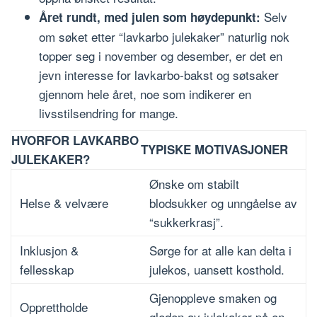
Selv
Året rundt, med julen som høydepunkt:
om søket etter “lavkarbo julekaker” naturlig nok
topper seg i november og desember, er det en
jevn interesse for lavkarbo-bakst og søtsaker
gjennom hele året, noe som indikerer en
livsstilsendring for mange.
HVORFOR LAVKARBO
TYPISKE MOTIVASJONER
JULEKAKER?
Ønske om stabilt
Helse & velvære
blodsukker og unngåelse av
“sukkerkrasj”.
Inklusjon &
Sørge for at alle kan delta i
fellesskap
julekos, uansett kosthold.
Gjenoppleve smaken og
Opprettholde
gleden av julekaker på en