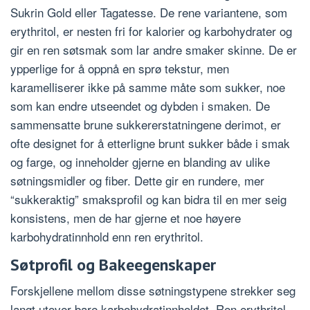
Sukrin Gold eller Tagatesse. De rene variantene, som
erythritol, er nesten fri for kalorier og karbohydrater og
gir en ren søtsmak som lar andre smaker skinne. De er
ypperlige for å oppnå en sprø tekstur, men
karamelliserer ikke på samme måte som sukker, noe
som kan endre utseendet og dybden i smaken. De
sammensatte brune sukkererstatningene derimot, er
ofte designet for å etterligne brunt sukker både i smak
og farge, og inneholder gjerne en blanding av ulike
søtningsmidler og fiber. Dette gir en rundere, mer
“sukkeraktig” smaksprofil og kan bidra til en mer seig
konsistens, men de har gjerne et noe høyere
karbohydratinnhold enn ren erythritol.
Søtprofil og Bakeegenskaper
Forskjellene mellom disse søtningstypene strekker seg
langt utover bare karbohydratinnholdet. Ren erythritol