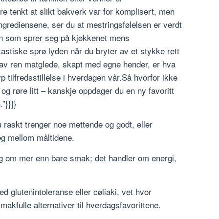
re tenkt at slikt bakverk var for komplisert, men
ingrediensene, ser du at mestringsfølelsen er verdt
ten som sprer seg på kjøkkenet mens
stiske sprø lyden når du bryter av et stykke rett
av ren matglede, skapt med egne hender, er hva
 tilfredsstillelse i hverdagen vår.Så hvorfor ikke
 og røre litt – kanskje oppdager du en ny favoritt
”}}]}
 raskt trenger noe mettende og godt, eller
eg mellom måltidene.
g om mer enn bare smak; det handler om energi,
d glutenintoleranse eller cøliaki, vet hvor
smakfulle alternativer til hverdagsfavorittene.