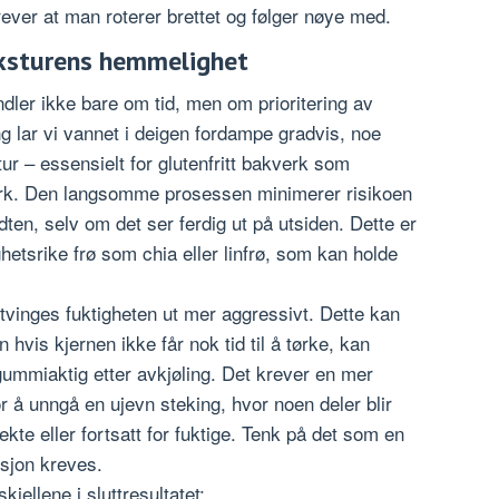
rever at man roterer brettet og følger nøye med.
eksturens hemmelighet
ler ikke bare om tid, men om prioritering av
g lar vi vannet i deigen fordampe gradvis, noe
ur – essensielt for glutenfritt bakverk som
verk. Den langsomme prosessen minimerer risikoen
idten, selv om det ser ferdig ut på utsiden. Dette er
hetsrike frø som chia eller linfrø, som kan holde
tvinges fuktigheten ut mer aggressivt. Dette kan
 hvis kjernen ikke får nok tid til å tørke, kan
 gummiaktig etter avkjøling. Det krever en mer
r å unngå en ujevn steking, hvor noen deler blir
kte eller fortsatt for fuktige. Tenk på det som en
isjon kreves.
jellene i sluttresultatet: