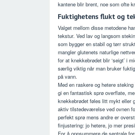
kantene blir brent, noe som ofte k
Fuktighetens flukt og t
Valget mellom disse metodene hand
tekstur. Ved lav og langsom stekin
som bygger en stabil og tørr strukt
mangler glutenets naturlige nett
for at knekkebrødet blir ‘seigt’ i m
særlig viktig når man bruker fuktig
på vann.
Med en raskere og hetere steking 
gi en fantastisk sprø overflate, men
knekkebrødet føles litt mykt eller
aktiv tilstedeværelse ved ovnen fo
perfekt sprø mens andre er overste
finjustering: jo hetere, jo mer pres
For å oppsummere de sentrale forsk