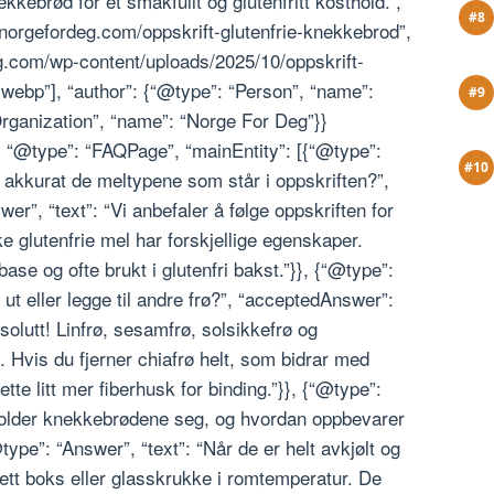
ekkebrød for et smakfullt og glutenfritt kosthold.”,
norgefordeg.com/oppskrift-glutenfrie-knekkebrod”,
g.com/wp-content/uploads/2025/10/oppskrift-
ebp”], “author”: {“@type”: “Person”, “name”:
“Organization”, “name”: “Norge For Deg”}}
, “@type”: “FAQPage”, “mainEntity”: [{“@type”:
 akkurat de meltypene som står i oppskriften?”,
r”, “text”: “Vi anbefaler å følge oppskriften for
ke glutenfrie mel har forskjellige egenskaper.
se og ofte brukt i glutenfri bakst.”}}, {“@type”:
ut eller legge til andre frø?”, “acceptedAnswer”:
solutt! Linfrø, sesamfrø, solsikkefrø og
 Hvis du fjerner chiafrø helt, som bidrar med
tte litt mer fiberhusk for binding.”}}, {“@type”:
holder knekkebrødene seg, og hvordan oppbevarer
pe”: “Answer”, “text”: “Når de er helt avkjølt og
tett boks eller glasskrukke i romtemperatur. De