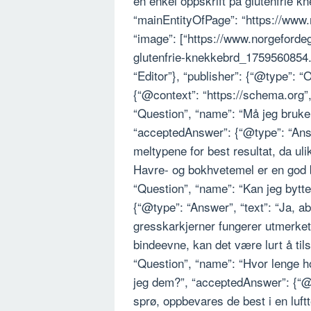
en enkel oppskrift på glutenfrie kn
“mainEntityOfPage”: “https://www.
“image”: [“https://www.norgeforde
glutenfrie-knekkebrd_1759560854.w
“Editor”}, “publisher”: {“@type”: 
{“@context”: “https://schema.org”
“Question”, “name”: “Må jeg bruke
“acceptedAnswer”: {“@type”: “Answe
meltypene for best resultat, da uli
Havre- og bokhvetemel er en god ba
“Question”, “name”: “Kan jeg bytte 
{“@type”: “Answer”, “text”: “Ja, ab
gresskarkjerner fungerer utmerket.
bindeevne, kan det være lurt å tilse
“Question”, “name”: “Hvor lenge 
jeg dem?”, “acceptedAnswer”: {“@ty
sprø, oppbevares de best i en luft