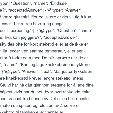
@type”: “Question”, “name”: “Er disse
re?”, “acceptedAnswer”: {“@type”: “Answer”,
 å være glutenfri. For cøliakere er det viktig å kun
dienser (f.eks. ren havre) og unngå
er tilberedning.”}}, {“@type”: “Question”, “name”:
ø, hva kan jeg gjøre?”, “acceptedAnswer”:
skyldes ofte for kort steketid eller at de ikke er
m litt lenger ved samme temperatur, eller senk
 for å tørke dem mer. De blir sprøere når de er
on”, “name”: “Kan jeg lage knekkebrødene tykkere
 {“@type”: “Answer”, “text”: “Ja, juster tykkelsen
kere knekkebrød krever lengre steketid, mens
øSå, vi har nå gått gjennom stegene for å lage dine
håpentligvis har du sett hvor overraskende enkelt
 noe så godt fra bunnen av.Det er en helt spesiell
 maten du spiser, og følelsen av å servere
ebrød til familien eller venner er