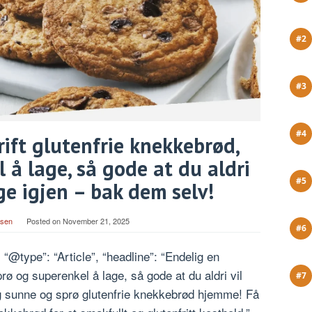
ift glutenfrie knekkebrød,
 å lage, så gode at du aldri
ige igjen – bak dem selv!
rsen
Posted on
November 21, 2025
 “@type”: “Article”, “headline”: “Endelig en
rø og superenkel å lage, så gode at du aldri vil
Lag sunne og sprø glutenfrie knekkebrød hjemme! Få