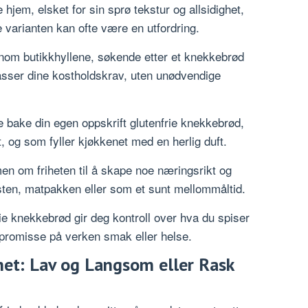
 hjem, elsket for sin sprø tekstur og allsidighet,
e varianten kan ofte være en utfordring.
nom butikkhyllene, søkende etter et knekkebrød
sser dine kostholdskrav, uten unødvendige
e bake din egen oppskrift glutenfrie knekkebrød,
, og som fyller kjøkkenet med en herlig duft.
en om friheten til å skape noe næringsrikt og
osten, matpakken eller som et sunt mellommåltid.
ie knekkebrød gir deg kontroll over hva du spiser
ompromisse på verken smak eller helse.
het: Lav og Langsom eller Rask