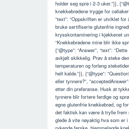
holder seg sprø i 2-3 uker.”}}, {“
knekkebrødene trygge for cøliake
“text”: “Oppskriften er utviklet for
bruke sertifiserte glutenfrie ingre
krysskontaminering i kjøkkenet und
“Knekkebrødene mine blir ikke spr
{“@type”: “Answer”, “text”: “Dette 
avkjølt skikkelig. Prøv å steke de
temperaturen og forleng steketiden
helt kalde.”}}, {“@type”: “Questi
eller tynnere?”, “acceptedAnswer”:
etter din preferanse. Husk at tyk
tynnere blir fortere ferdige og spr
egne glutenfrie knekkebrød, og for
det faktisk kan være å trylle frem
glede å vite nøyaktig hva som er i
rykende ferske, hjemmelagde knekk