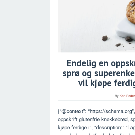
Endelig en oppskr
sprø og superenkel
vil kjøpe ferd
By
Kari Pede
{“@context”: “https://schema.org”,
oppskrift glutenfrie knekkebrød, sp
kjøpe ferdige i”, “description”: “