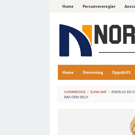
Skip
Home
Personvernregler
Ansva
to
content
Home
Omvisning
Oppskrift
HJEMMESIDE
/
SUNN MAT
/
ENDELIG EN O
BAK DEM SELV!