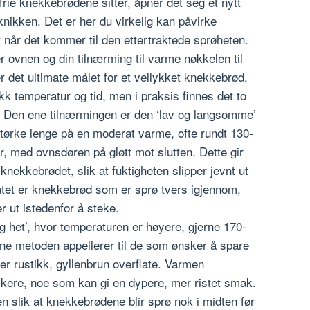
frie knekkebrødene sitter, åpner det seg et nytt
knikken. Det er her du virkelig kan påvirke
 når det kommer til den ettertraktede sprøheten.
 ovnen og din tilnærming til varme nøkkelen til
r det ultimate målet for et vellykket knekkebrød.
kk temperatur og tid, men i praksis finnes det to
ll. Den ene tilnærmingen er den ‘lav og langsomme’
tørke lenge på en moderat varme, ofte rundt 130-
r, med ovnsdøren på gløtt mot slutten. Dette gir
knekkebrødet, slik at fuktigheten slipper jevnt ut
tatet er knekkebrød som er sprø tvers igjennom,
r ut istedenfor å steke.
g het’, hvor temperaturen er høyere, gjerne 170-
ne metoden appellerer til de som ønsker å spare
mer rustikk, gyllenbrun overflate. Varmen
skere, noe som kan gi en dypere, mer ristet smak.
en slik at knekkebrødene blir sprø nok i midten før