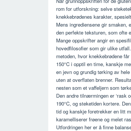
Når grunnoppskriften for de gluten
rom for utforskning: selve stekete
knekkebrødenes karakter, spesielt
Mens ingrediensene gir smaken, er
den perfekte teksturen, som ofte e
Mange oppskrifter angir en spesifi
hovedfilosofier som gir ulike utfa
metoden, hvor knekkebrødene får 
150°C i opptil en time, kanskje me
en jevn og grundig tørking av hele 
uten at overflaten brenner. Resul
nesten som et vaffeljern som tørke
Den andre tilnærmingen er ‘rask o
190°C, og steketiden kortere. Den
tid og kanskje foretrekker en litt 
karamelliserer frøene og melet ra
Utfordringen her er å finne balans