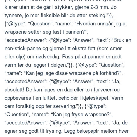
klarer uten at de går i stykker, gjerne 2-3 mm. Jo
tynnere, jo mer fleksible blir de etter steking.”}},
{“@type”: “Question”, “name”: “Hvordan unngår jeg at
wrapsene setter seg fast i pannen?”,
“acceptedAnswer”: {“@type”: “Answer”, “text”: “Bruk en
non-stick panne og gjerne litt ekstra fett (som smør
eller olje) om nødvendig. Pass på at pannen er godt
varm før du legger i deigen.”}}, {“@type”: “Question”,
“name”: “Kan jeg lage disse wrapsene på forhånd?”,
“acceptedAnswer”: {“@type”: “Answer”, “text”: “Ja,
absolutt! De kan lages en dag eller to i forveien og
oppbevares i en lufttett beholder i kjøleskapet. Varm
dem forsiktig opp før servering.”}}, {“@type”:
“Question”, “name”: “Kan jeg fryse wrapsene?”,
“acceptedAnswer”: {“@type”: “Answer”, “text”: “Ja, de
egner seg godt til frysing. Legg bakepapir mellom hver