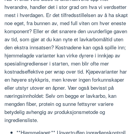
hverandre, handler det i stor grad om hva vi verdsetter
mest i hverdagen. Er det tilfredsstillelsen av å ha skapt
noe eget, fra bunnen av, med full viten om hver eneste
komponent? Eller er det snarere den uvurderlige gaven
av tid, som gjør at du kan nyte et lavkarbomåltid uten
den ekstra innsatsen? Kostnadene kan også spille inn;
hjemmelagde varianter kan virke dyrere i innkjøp av
spesialingredienser i starten, men blir ofte mer
kostnadseffektive per wrap over tid. Kjøpevarianter har
en høyere stykkpris, men krever ingen forkunnskaper
eller utstyr utover en åpner. Vær også bevisst på
næringsinnholdet: Selv om begge er lavkarbo, kan
mengden fiber, protein og sunne fettsyrer variere
betydelig avhengig av produksjonsmetode og
ingrediensliste.
**Hjemmelaget:** Uovertruffen ingredienskontroll