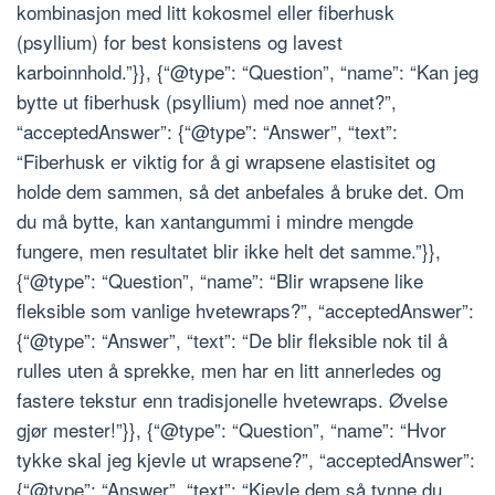
kombinasjon med litt kokosmel eller fiberhusk
(psyllium) for best konsistens og lavest
karboinnhold.”}}, {“@type”: “Question”, “name”: “Kan jeg
bytte ut fiberhusk (psyllium) med noe annet?”,
“acceptedAnswer”: {“@type”: “Answer”, “text”:
“Fiberhusk er viktig for å gi wrapsene elastisitet og
holde dem sammen, så det anbefales å bruke det. Om
du må bytte, kan xantangummi i mindre mengde
fungere, men resultatet blir ikke helt det samme.”}},
{“@type”: “Question”, “name”: “Blir wrapsene like
fleksible som vanlige hvetewraps?”, “acceptedAnswer”:
{“@type”: “Answer”, “text”: “De blir fleksible nok til å
rulles uten å sprekke, men har en litt annerledes og
fastere tekstur enn tradisjonelle hvetewraps. Øvelse
gjør mester!”}}, {“@type”: “Question”, “name”: “Hvor
tykke skal jeg kjevle ut wrapsene?”, “acceptedAnswer”:
{“@type”: “Answer”, “text”: “Kjevle dem så tynne du