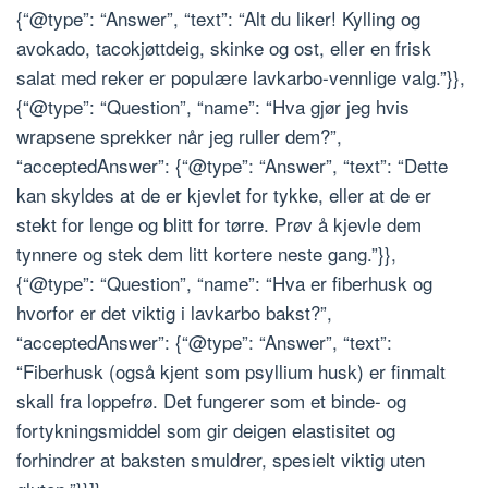
{“@type”: “Answer”, “text”: “Alt du liker! Kylling og
avokado, tacokjøttdeig, skinke og ost, eller en frisk
salat med reker er populære lavkarbo-vennlige valg.”}},
{“@type”: “Question”, “name”: “Hva gjør jeg hvis
wrapsene sprekker når jeg ruller dem?”,
“acceptedAnswer”: {“@type”: “Answer”, “text”: “Dette
kan skyldes at de er kjevlet for tykke, eller at de er
stekt for lenge og blitt for tørre. Prøv å kjevle dem
tynnere og stek dem litt kortere neste gang.”}},
{“@type”: “Question”, “name”: “Hva er fiberhusk og
hvorfor er det viktig i lavkarbo bakst?”,
“acceptedAnswer”: {“@type”: “Answer”, “text”:
“Fiberhusk (også kjent som psyllium husk) er finmalt
skall fra loppefrø. Det fungerer som et binde- og
fortykningsmiddel som gir deigen elastisitet og
forhindrer at baksten smuldrer, spesielt viktig uten