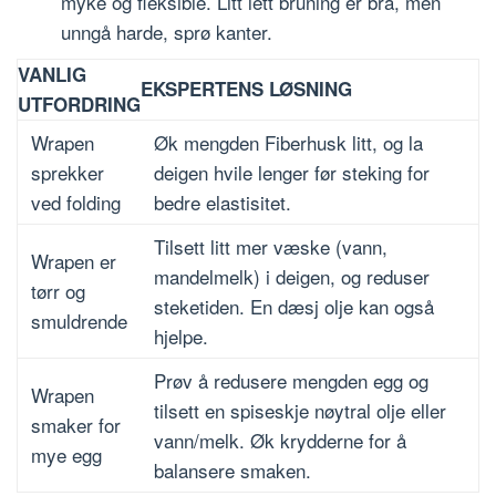
myke og fleksible. Litt lett bruning er bra, men
unngå harde, sprø kanter.
VANLIG
EKSPERTENS LØSNING
UTFORDRING
Wrapen
Øk mengden Fiberhusk litt, og la
sprekker
deigen hvile lenger før steking for
ved folding
bedre elastisitet.
Tilsett litt mer væske (vann,
Wrapen er
mandelmelk) i deigen, og reduser
tørr og
steketiden. En dæsj olje kan også
smuldrende
hjelpe.
Prøv å redusere mengden egg og
Wrapen
tilsett en spiseskje nøytral olje eller
smaker for
vann/melk. Øk krydderne for å
mye egg
balansere smaken.