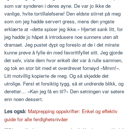
som var synderen i deres øyne. De var jo ikke de
vanlige, hvite tortillalefsene! Den eldste stirret på meg
som om jeg hadde servert gress, mens den yngste
erklærte at «dette spiser jeg ikke.» Hjertet sank litt, for
jeg hadde jo håpet å introdusere noe sunnere uten alt
dramaet. Jeg pustet dypt og foreslo at de i det minste
kunne prøve å fylle én med favorittfyllet sitt. Jeg gjorde
det selv, viste dem hvor enkelt det var å rulle sammen,
og tok en stor bit med et overdrevet fornøyd «Mmm!».
Litt motvillig kopierte de meg. Og så skjedde det
utrolige. Først et forsiktig tygg, så et undrende blikk, og
deretter… «Kan jeg få en til?» Den setningen var søtere
enn noen dessert.
Matprepping oppskrifter: Enkel og effektiv
Les også:
guide for alle ferdighetsnivåer