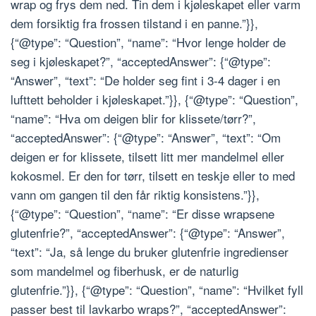
wrap og frys dem ned. Tin dem i kjøleskapet eller varm
dem forsiktig fra frossen tilstand i en panne.”}},
{“@type”: “Question”, “name”: “Hvor lenge holder de
seg i kjøleskapet?”, “acceptedAnswer”: {“@type”:
“Answer”, “text”: “De holder seg fint i 3-4 dager i en
lufttett beholder i kjøleskapet.”}}, {“@type”: “Question”,
“name”: “Hva om deigen blir for klissete/tørr?”,
“acceptedAnswer”: {“@type”: “Answer”, “text”: “Om
deigen er for klissete, tilsett litt mer mandelmel eller
kokosmel. Er den for tørr, tilsett en teskje eller to med
vann om gangen til den får riktig konsistens.”}},
{“@type”: “Question”, “name”: “Er disse wrapsene
glutenfrie?”, “acceptedAnswer”: {“@type”: “Answer”,
“text”: “Ja, så lenge du bruker glutenfrie ingredienser
som mandelmel og fiberhusk, er de naturlig
glutenfrie.”}}, {“@type”: “Question”, “name”: “Hvilket fyll
passer best til lavkarbo wraps?”, “acceptedAnswer”: