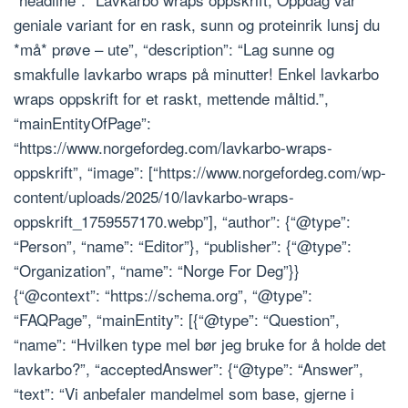
geniale variant for en rask, sunn og proteinrik lunsj du
*må* prøve – ute”, “description”: “Lag sunne og
smakfulle lavkarbo wraps på minutter! Enkel lavkarbo
wraps oppskrift for et raskt, mettende måltid.”,
“mainEntityOfPage”:
“https://www.norgefordeg.com/lavkarbo-wraps-
oppskrift”, “image”: [“https://www.norgefordeg.com/wp-
content/uploads/2025/10/lavkarbo-wraps-
oppskrift_1759557170.webp”], “author”: {“@type”:
“Person”, “name”: “Editor”}, “publisher”: {“@type”:
“Organization”, “name”: “Norge For Deg”}}
{“@context”: “https://schema.org”, “@type”:
“FAQPage”, “mainEntity”: [{“@type”: “Question”,
“name”: “Hvilken type mel bør jeg bruke for å holde det
lavkarbo?”, “acceptedAnswer”: {“@type”: “Answer”,
“text”: “Vi anbefaler mandelmel som base, gjerne i