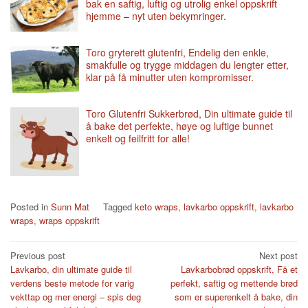
bak en saftig, luftig og utrolig enkel oppskrift
hjemme – nyt uten bekymringer.
Toro gryterett glutenfri, Endelig den enkle,
smakfulle og trygge middagen du lengter etter,
klar på få minutter uten kompromisser.
Toro Glutenfri Sukkerbrød, Din ultimate guide til
å bake det perfekte, høye og luftige bunnet
enkelt og feilfritt for alle!
Posted in
Sunn Mat
Tagged
keto wraps
,
lavkarbo oppskrift
,
lavkarbo
wraps
,
wraps oppskrift
Post
Previous post
Next post
Lavkarbo, din ultimate guide til
Lavkarbobrød oppskrift, Få et
navigation
verdens beste metode for varig
perfekt, saftig og mettende brød
vekttap og mer energi – spis deg
som er superenkelt å bake, din