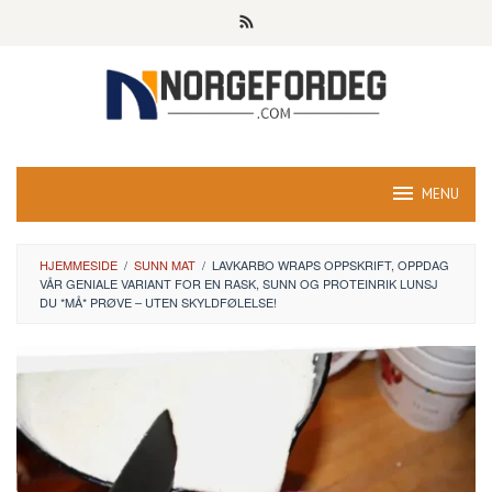
Skip
to
content
MENU
HJEMMESIDE
/
SUNN MAT
/
LAVKARBO WRAPS OPPSKRIFT, OPPDAG
VÅR GENIALE VARIANT FOR EN RASK, SUNN OG PROTEINRIK LUNSJ
DU *MÅ* PRØVE – UTEN SKYLDFØLELSE!