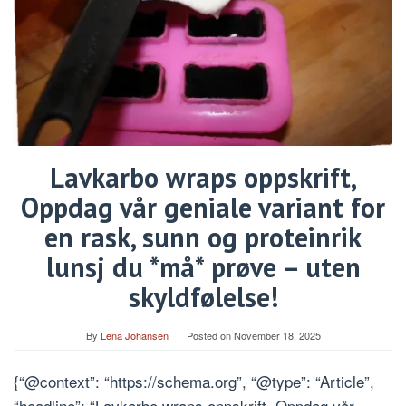
Lavkarbo wraps oppskrift,
Oppdag vår geniale variant for
en rask, sunn og proteinrik
lunsj du *må* prøve – uten
skyldfølelse!
By
Lena Johansen
Posted on
November 18, 2025
{“@context”: “https://schema.org”, “@type”: “Article”,
“headline”: “Lavkarbo wraps oppskrift, Oppdag vår