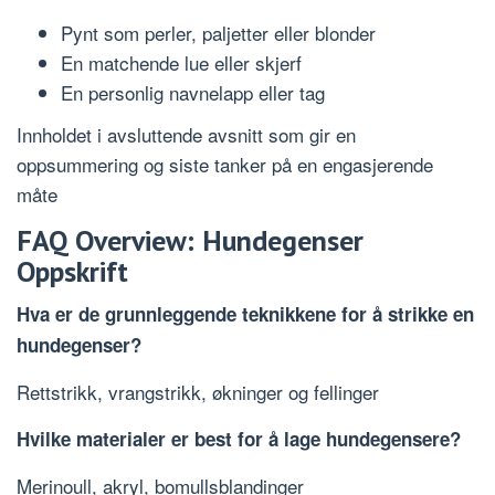
Pynt som perler, paljetter eller blonder
En matchende lue eller skjerf
En personlig navnelapp eller tag
Innholdet i avsluttende avsnitt som gir en
oppsummering og siste tanker på en engasjerende
måte
FAQ Overview: Hundegenser
Oppskrift
Hva er de grunnleggende teknikkene for å strikke en
hundegenser?
Rettstrikk, vrangstrikk, økninger og fellinger
Hvilke materialer er best for å lage hundegensere?
Merinoull, akryl, bomullsblandinger