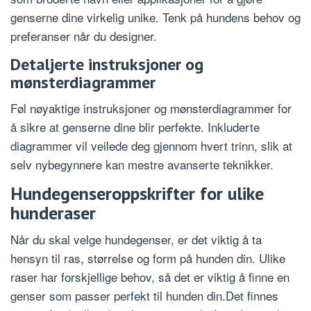
genserne dine virkelig unike. Tenk på hundens behov og
preferanser når du designer.
Detaljerte instruksjoner og
mønsterdiagrammer
Føl nøyaktige instruksjoner og mønsterdiagrammer for
å sikre at genserne dine blir perfekte. Inkluderte
diagrammer vil veilede deg gjennom hvert trinn, slik at
selv nybegynnere kan mestre avanserte teknikker.
Hundegenseroppskrifter for ulike
hunderaser
Når du skal velge hundegenser, er det viktig å ta
hensyn til ras, størrelse og form på hunden din. Ulike
raser har forskjellige behov, så det er viktig å finne en
genser som passer perfekt til hunden din.Det finnes