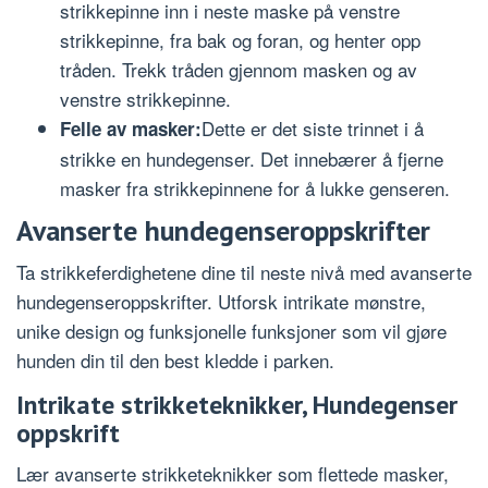
strikkepinne inn i neste maske på venstre
strikkepinne, fra bak og foran, og henter opp
tråden. Trekk tråden gjennom masken og av
venstre strikkepinne.
Dette er det siste trinnet i å
Felle av masker:
strikke en hundegenser. Det innebærer å fjerne
masker fra strikkepinnene for å lukke genseren.
Avanserte hundegenseroppskrifter
Ta strikkeferdighetene dine til neste nivå med avanserte
hundegenseroppskrifter. Utforsk intrikate mønstre,
unike design og funksjonelle funksjoner som vil gjøre
hunden din til den best kledde i parken.
Intrikate strikketeknikker, Hundegenser
oppskrift
Lær avanserte strikketeknikker som flettede masker,