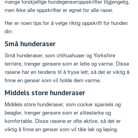
mange forskjellige hundegenseroppskrifter tilgjengelig,
men ikke alle oppskrifter er egnet for alle raser.
Her er noen tips for å velge riktig oppskrift for hunden
din:
Små hunderaser
Små hunderaser, som chihuahuaer og Yorkshire
terriere, trenger gensere som er lette og varme. Disse
rasene har en tendens til å fryse lett, så det er viktig å
finne en genser som vil holde dem varme.
Middels store hunderaser
Middels store hunderaser, som cocker spaniels og
beagler, trenger gensere som er slitesterke og
komfortable. Disse rasene er ofte aktive, så det er
viktig å finne en genser som vil tåle lek og løping.