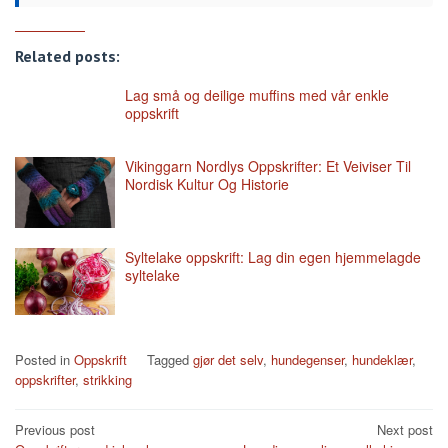
Related posts:
Lag små og deilige muffins med vår enkle
oppskrift
Vikinggarn Nordlys Oppskrifter: Et Veiviser Til
Nordisk Kultur Og Historie
Syltelake oppskrift: Lag din egen hjemmelagde
syltelake
Posted in
Oppskrift
Tagged
gjør det selv
,
hundegenser
,
hundeklær
,
oppskrifter
,
strikking
Post
Previous post
Next post