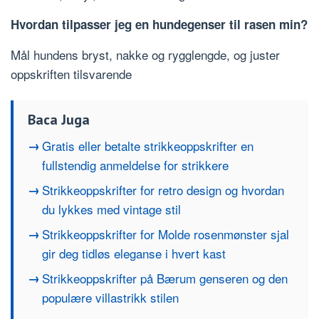
Hvordan tilpasser jeg en hundegenser til rasen min?
Mål hundens bryst, nakke og rygglengde, og juster
oppskriften tilsvarende
Baca Juga
Gratis eller betalte strikkeoppskrifter en
fullstendig anmeldelse for strikkere
Strikkeoppskrifter for retro design og hvordan
du lykkes med vintage stil
Strikkeoppskrifter for Molde rosenmønster sjal
gir deg tidløs eleganse i hvert kast
Strikkeoppskrifter på Bærum genseren og den
populære villastrikk stilen