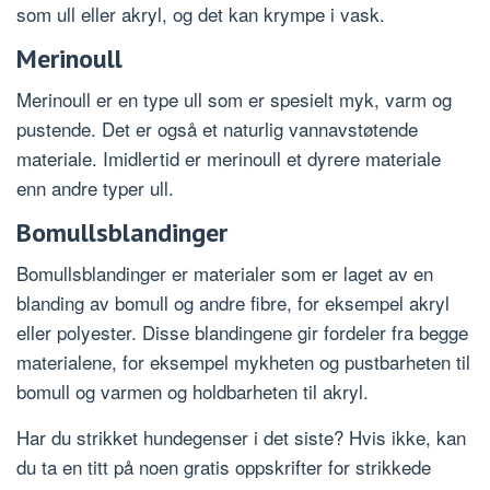
som ull eller akryl, og det kan krympe i vask.
Merinoull
Merinoull er en type ull som er spesielt myk, varm og
pustende. Det er også et naturlig vannavstøtende
materiale. Imidlertid er merinoull et dyrere materiale
enn andre typer ull.
Bomullsblandinger
Bomullsblandinger er materialer som er laget av en
blanding av bomull og andre fibre, for eksempel akryl
eller polyester. Disse blandingene gir fordeler fra begge
materialene, for eksempel mykheten og pustbarheten til
bomull og varmen og holdbarheten til akryl.
Har du strikket hundegenser i det siste? Hvis ikke, kan
du ta en titt på noen gratis oppskrifter for strikkede