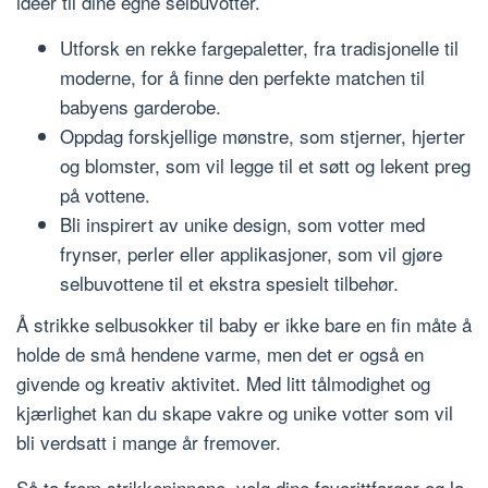
ideer til dine egne selbuvotter.
Utforsk en rekke fargepaletter, fra tradisjonelle til
moderne, for å finne den perfekte matchen til
babyens garderobe.
Oppdag forskjellige mønstre, som stjerner, hjerter
og blomster, som vil legge til et søtt og lekent preg
på vottene.
Bli inspirert av unike design, som votter med
frynser, perler eller applikasjoner, som vil gjøre
selbuvottene til et ekstra spesielt tilbehør.
Å strikke selbusokker til baby er ikke bare en fin måte å
holde de små hendene varme, men det er også en
givende og kreativ aktivitet. Med litt tålmodighet og
kjærlighet kan du skape vakre og unike votter som vil
bli verdsatt i mange år fremover.
Så ta frem strikkepinnene, velg dine favorittfarger og la