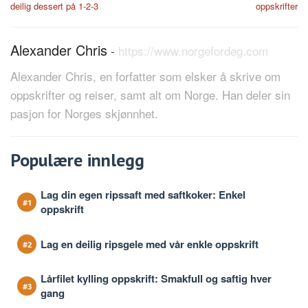
deilig dessert på 1-2-3
oppskrifter
Alexander Chris
-
https://www.norgefordeg.com
Alexander Chris, en forfatter som elsker å skrive om
oppskrifter og reiser, samt alt om Norge. Han deler sin
pasjon for Norges skjønnhet.
Populære innlegg
Lag din egen ripssaft med saftkoker: Enkel
oppskrift
Lag en deilig ripsgele med vår enkle oppskrift
Lårfilet kylling oppskrift: Smakfull og saftig hver
gang