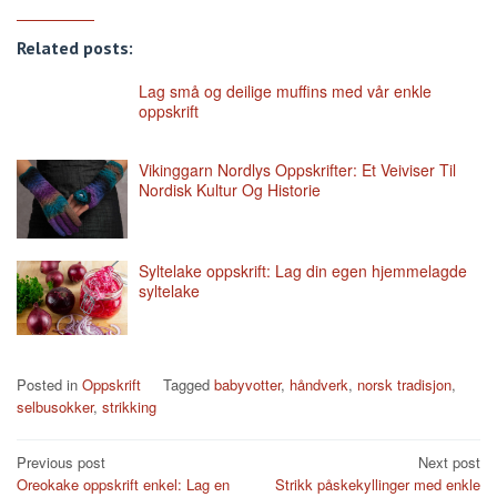
Related posts:
Lag små og deilige muffins med vår enkle
oppskrift
Vikinggarn Nordlys Oppskrifter: Et Veiviser Til
Nordisk Kultur Og Historie
Syltelake oppskrift: Lag din egen hjemmelagde
syltelake
Posted in
Oppskrift
Tagged
babyvotter
,
håndverk
,
norsk tradisjon
,
selbusokker
,
strikking
Post
Previous post
Next post
Oreokake oppskrift enkel: Lag en
Strikk påskekyllinger med enkle
navigation