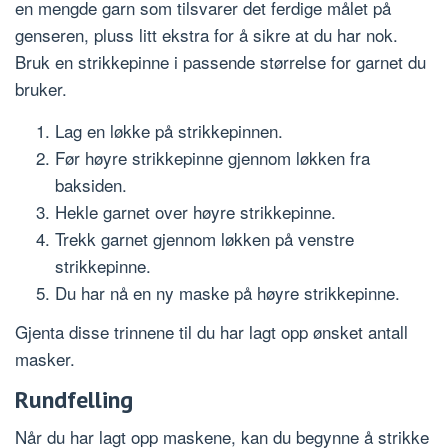
en mengde garn som tilsvarer det ferdige målet på
genseren, pluss litt ekstra for å sikre at du har nok.
Bruk en strikkepinne i passende størrelse for garnet du
bruker.
Lag en løkke på strikkepinnen.
Før høyre strikkepinne gjennom løkken fra
baksiden.
Hekle garnet over høyre strikkepinne.
Trekk garnet gjennom løkken på venstre
strikkepinne.
Du har nå en ny maske på høyre strikkepinne.
Gjenta disse trinnene til du har lagt opp ønsket antall
masker.
Rundfelling
Når du har lagt opp maskene, kan du begynne å strikke