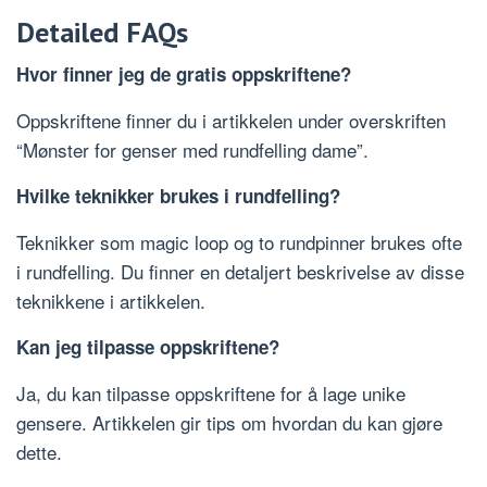
Detailed FAQs
Hvor finner jeg de gratis oppskriftene?
Oppskriftene finner du i artikkelen under overskriften
“Mønster for genser med rundfelling dame”.
Hvilke teknikker brukes i rundfelling?
Teknikker som magic loop og to rundpinner brukes ofte
i rundfelling. Du finner en detaljert beskrivelse av disse
teknikkene i artikkelen.
Kan jeg tilpasse oppskriftene?
Ja, du kan tilpasse oppskriftene for å lage unike
gensere. Artikkelen gir tips om hvordan du kan gjøre
dette.