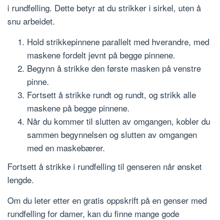
i rundfelling. Dette betyr at du strikker i sirkel, uten å
snu arbeidet.
Hold strikkepinnene parallelt med hverandre, med
maskene fordelt jevnt på begge pinnene.
Begynn å strikke den første masken på venstre
pinne.
Fortsett å strikke rundt og rundt, og strikk alle
maskene på begge pinnene.
Når du kommer til slutten av omgangen, kobler du
sammen begynnelsen og slutten av omgangen
med en maskebærer.
Fortsett å strikke i rundfelling til genseren når ønsket
lengde.
Om du leter etter en gratis oppskrift på en genser med
rundfelling for damer, kan du finne mange gode