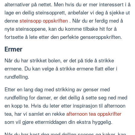
alternativer på nettet. Men hvis du er mer interessert i å
lage en deilig steinsopprett, anbefaler vi deg å sjekke ut
denne
steinsopp oppskriften
. Når du er ferdig med å
nyte steinsoppene, kan du komme tilbake hit for å
fortsette å lete etter den perfekte genseroppskriften.
Ermer
Når du har strikket bolen, er det på tide å strikke
ermene. Du kan velge å strikke ermene flatt eller i
rundfelling.
Etter en lang dag med strikking av genser med
rundfelling for damer, er det deilig å sette seg ned med
en kopp te. Hvis du leter etter inspirasjon til afternoon
tea, har vi samlet en rekke
afternoon tea oppskrifter
som vil gjøre ettermiddagen din ekstra hyggelig.
Når du har kost deg med deilige scones og kaker, kan