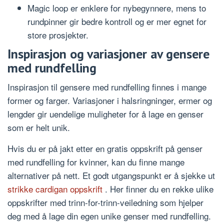
Magic loop er enklere for nybegynnere, mens to
rundpinner gir bedre kontroll og er mer egnet for
store prosjekter.
Inspirasjon og variasjoner av gensere
med rundfelling
Inspirasjon til gensere med rundfelling finnes i mange
former og farger. Variasjoner i halsringninger, ermer og
lengder gir uendelige muligheter for å lage en genser
som er helt unik.
Hvis du er på jakt etter en gratis oppskrift på genser
med rundfelling for kvinner, kan du finne mange
alternativer på nett. Et godt utgangspunkt er å sjekke ut
strikke cardigan oppskrift
. Her finner du en rekke ulike
oppskrifter med trinn-for-trinn-veiledning som hjelper
deg med å lage din egen unike genser med rundfelling.