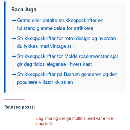
Baca Juga
Gratis eller betalte strikkeoppskrifter en
fullstendig anmeldelse for strikkere
Strikkeoppskrifter for retro design og hvordan
du lykkes med vintage stil
Strikkeoppskrifter for Molde rosenmønster sjal
gir deg tidløs eleganse i hvert kast
Strikkeoppskrifter på Bærum genseren og den
populære villastrikk stilen
Related posts:
Lag små og deilige muffins med vår enkle
oppskrift