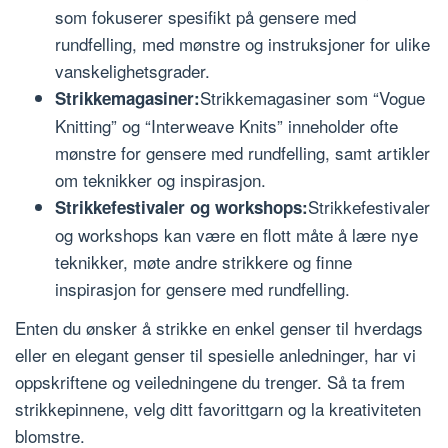
som fokuserer spesifikt på gensere med
rundfelling, med mønstre og instruksjoner for ulike
vanskelighetsgrader.
Strikkemagasiner som “Vogue
Strikkemagasiner:
Knitting” og “Interweave Knits” inneholder ofte
mønstre for gensere med rundfelling, samt artikler
om teknikker og inspirasjon.
Strikkefestivaler
Strikkefestivaler og workshops:
og workshops kan være en flott måte å lære nye
teknikker, møte andre strikkere og finne
inspirasjon for gensere med rundfelling.
Enten du ønsker å strikke en enkel genser til hverdags
eller en elegant genser til spesielle anledninger, har vi
oppskriftene og veiledningene du trenger. Så ta frem
strikkepinnene, velg ditt favorittgarn og la kreativiteten
blomstre.