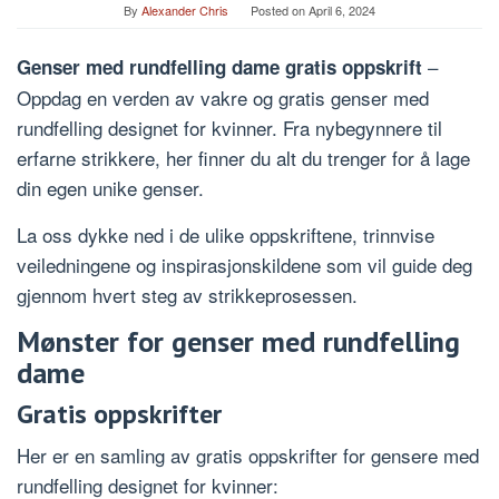
By
Alexander Chris
Posted on
April 6, 2024
–
Genser med rundfelling dame gratis oppskrift
Oppdag en verden av vakre og gratis genser med
rundfelling designet for kvinner. Fra nybegynnere til
erfarne strikkere, her finner du alt du trenger for å lage
din egen unike genser.
La oss dykke ned i de ulike oppskriftene, trinnvise
veiledningene og inspirasjonskildene som vil guide deg
gjennom hvert steg av strikkeprosessen.
Mønster for genser med rundfelling
dame
Gratis oppskrifter
Her er en samling av gratis oppskrifter for gensere med
rundfelling designet for kvinner: