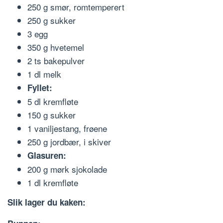
250 g smør, romtemperert
250 g sukker
3 egg
350 g hvetemel
2 ts bakepulver
1 dl melk
Fyllet:
5 dl kremfløte
150 g sukker
1 vaniljestang, frøene
250 g jordbær, i skiver
Glasuren:
200 g mørk sjokolade
1 dl kremfløte
Slik lager du kaken: