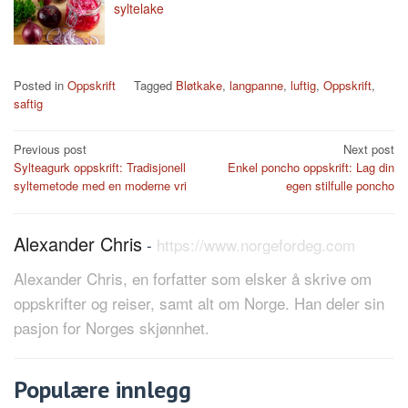
syltelake
Posted in
Oppskrift
Tagged
Bløtkake
,
langpanne
,
luftig
,
Oppskrift
,
saftig
Post
Previous post
Next post
Sylteagurk oppskrift: Tradisjonell
Enkel poncho oppskrift: Lag din
navigation
syltemetode med en moderne vri
egen stilfulle poncho
Alexander Chris
-
https://www.norgefordeg.com
Alexander Chris, en forfatter som elsker å skrive om
oppskrifter og reiser, samt alt om Norge. Han deler sin
pasjon for Norges skjønnhet.
Populære innlegg