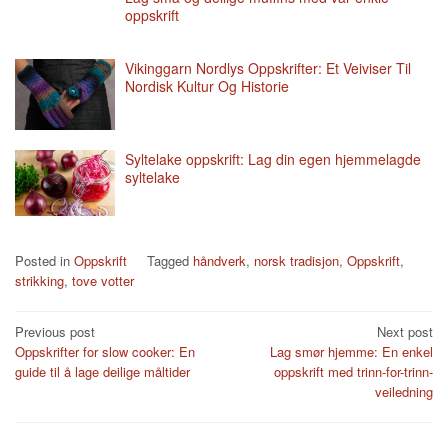
oppskrift
Vikinggarn Nordlys Oppskrifter: Et Veiviser Til
Nordisk Kultur Og Historie
Syltelake oppskrift: Lag din egen hjemmelagde
syltelake
Posted in
Oppskrift
Tagged
håndverk
,
norsk tradisjon
,
Oppskrift
,
strikking
,
tove votter
Post
Previous post
Next post
Oppskrifter for slow cooker: En
Lag smør hjemme: En enkel
navigation
guide til å lage deilige måltider
oppskrift med trinn-for-trinn-
veiledning