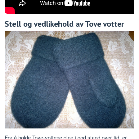
Stell og vedlikehold av Tove votter
For å holde Tove-vottene dine i god stand over tid, er