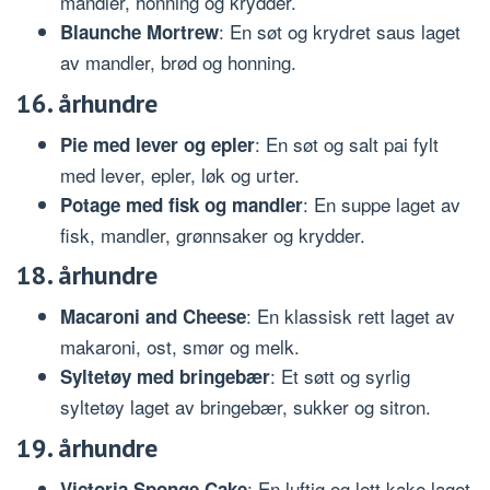
mandler, honning og krydder.
: En søt og krydret saus laget
Blaunche Mortrew
av mandler, brød og honning.
16. århundre
: En søt og salt pai fylt
Pie med lever og epler
med lever, epler, løk og urter.
: En suppe laget av
Potage med fisk og mandler
fisk, mandler, grønnsaker og krydder.
18. århundre
: En klassisk rett laget av
Macaroni and Cheese
makaroni, ost, smør og melk.
: Et søtt og syrlig
Syltetøy med bringebær
syltetøy laget av bringebær, sukker og sitron.
19. århundre
: En luftig og lett kake laget
Victoria Sponge Cake