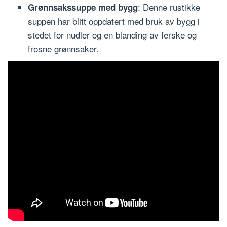
: Denne rustikke
Grønnsakssuppe med bygg
suppen har blitt oppdatert med bruk av bygg i
stedet for nudler og en blanding av ferske og
frosne grønnsaker.