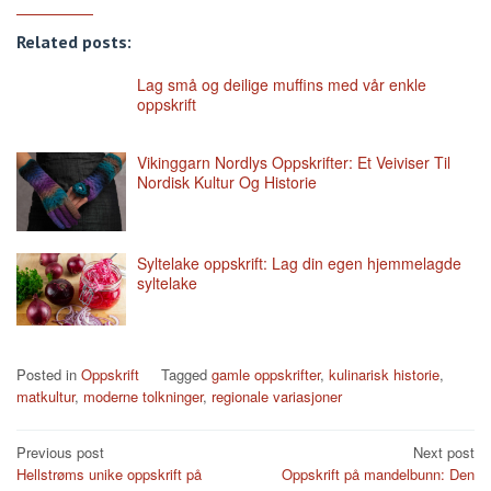
Related posts:
Lag små og deilige muffins med vår enkle
oppskrift
Vikinggarn Nordlys Oppskrifter: Et Veiviser Til
Nordisk Kultur Og Historie
Syltelake oppskrift: Lag din egen hjemmelagde
syltelake
Posted in
Oppskrift
Tagged
gamle oppskrifter
,
kulinarisk historie
,
matkultur
,
moderne tolkninger
,
regionale variasjoner
Post
Previous post
Next post
Hellstrøms unike oppskrift på
Oppskrift på mandelbunn: Den
navigation