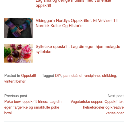
oppskrift
Vikinggarn Nordlys Oppskrifter: Et Veiviser Til
Nordisk Kultur Og Historie
Syltelake oppskrift: Lag din egen hjemmelagde
syltelake
Posted in
Oppskrift
Tagged
DIY
,
pannebånd
,
rundpinne
,
strikking
,
vintertilbehør
Post
Previous post
Next post
Poké bowl oppskrift trines: Lag din
Vegetariske supper: Oppskrifter,
navigation
egen fargerike og smakfulle poke
helsefordeler og kreative
bowl
variasjoner