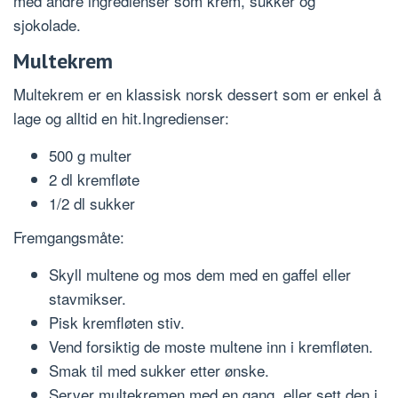
med andre ingredienser som krem, sukker og
sjokolade.
Multekrem
Multekrem er en klassisk norsk dessert som er enkel å
lage og alltid en hit.Ingredienser:
500 g multer
2 dl kremfløte
1/2 dl sukker
Fremgangsmåte:
Skyll multene og mos dem med en gaffel eller
stavmikser.
Pisk kremfløten stiv.
Vend forsiktig de moste multene inn i kremfløten.
Smak til med sukker etter ønske.
Server multekremen med en gang, eller sett den i