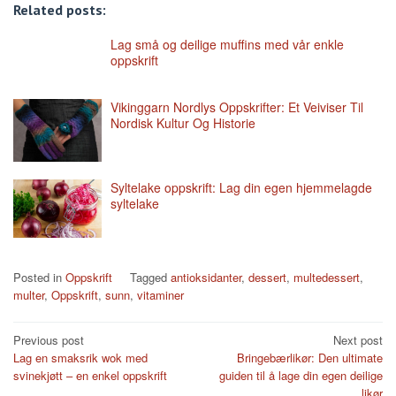
Related posts:
Lag små og deilige muffins med vår enkle
oppskrift
Vikinggarn Nordlys Oppskrifter: Et Veiviser Til
Nordisk Kultur Og Historie
Syltelake oppskrift: Lag din egen hjemmelagde
syltelake
Posted in
Oppskrift
Tagged
antioksidanter
,
dessert
,
multedessert
,
multer
,
Oppskrift
,
sunn
,
vitaminer
Post
Previous post
Next post
Lag en smaksrik wok med
Bringebærlikør: Den ultimate
navigation
svinekjøtt – en enkel oppskrift
guiden til å lage din egen deilige
likør