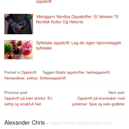
oppskrift
Vikinggarn Nordlys Oppskrifter: Et Veiviser Til
Nordisk Kultur Og Historie
Syltelake oppskrift: Lag din egen hjemmelagde
syltelake
Posted in
Oppskrift
Tagged
Gratis oppskrifter
,
hekleoppskrift
,
Herresokker
,
sokker
,
Strikkeoppskrift
Post
Previous post
Next post
Oppskrift på kokt skinke: En
Oppskrift på krumkaker med
navigation
saftig og smakfull fest
potetmel: Sprø og søte godbiter
Alexander Chris
-
https://www.norgefordeg.com