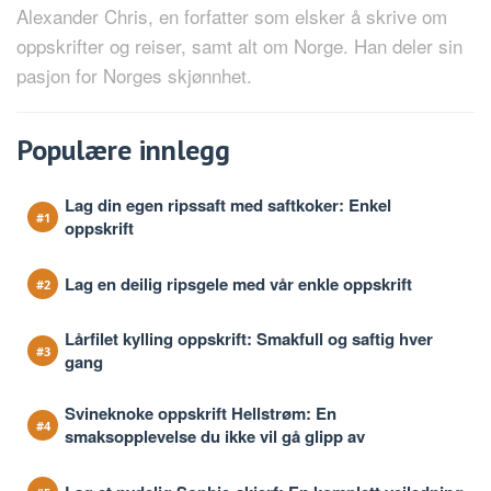
Alexander Chris, en forfatter som elsker å skrive om
oppskrifter og reiser, samt alt om Norge. Han deler sin
pasjon for Norges skjønnhet.
Populære innlegg
Lag din egen ripssaft med saftkoker: Enkel
oppskrift
Lag en deilig ripsgele med vår enkle oppskrift
Lårfilet kylling oppskrift: Smakfull og saftig hver
gang
Svineknoke oppskrift Hellstrøm: En
smaksopplevelse du ikke vil gå glipp av