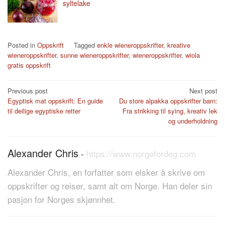
syltelake
Posted in
Oppskrift
Tagged
enkle wieneroppskrifter
,
kreative
wieneroppskrifter
,
sunne wieneroppskrifter
,
wieneroppskrifter
,
wiola
gratis oppskrift
Post
Previous post
Next post
Egyptisk mat oppskrift: En guide
Du store alpakka oppskrifter barn:
navigation
til deilige egyptiske retter
Fra strikking til sying, kreativ lek
og underholdning
Alexander Chris
-
https://www.norgefordeg.com
Alexander Chris, en forfatter som elsker å skrive om
oppskrifter og reiser, samt alt om Norge. Han deler sin
pasjon for Norges skjønnhet.