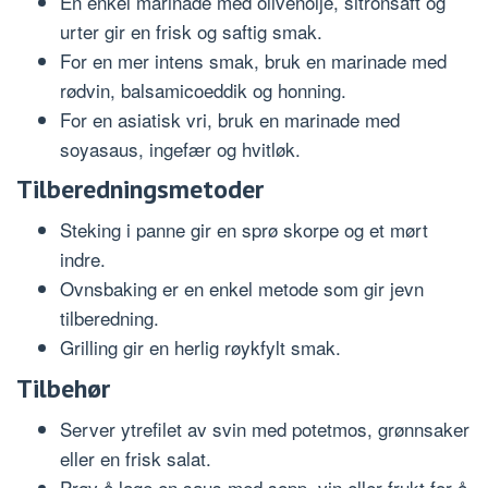
En enkel marinade med olivenolje, sitronsaft og
urter gir en frisk og saftig smak.
For en mer intens smak, bruk en marinade med
rødvin, balsamicoeddik og honning.
For en asiatisk vri, bruk en marinade med
soyasaus, ingefær og hvitløk.
Tilberedningsmetoder
Steking i panne gir en sprø skorpe og et mørt
indre.
Ovnsbaking er en enkel metode som gir jevn
tilberedning.
Grilling gir en herlig røykfylt smak.
Tilbehør
Server ytrefilet av svin med potetmos, grønnsaker
eller en frisk salat.
Prøv å lage en saus med sopp, vin eller frukt for å