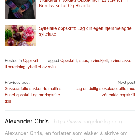
Nordisk Kultur Og Historie
Syltelake oppskrift: Lag din egen hjemmelagde
syltelake
Posted in
Oppskrift
Tagged
Oppskrift
,
saus
,
svinekjøtt
,
svinenakke
,
tilberedning
,
ytrefilet av svin
Post
Previous post
Next post
Suksessfulle sukkerfrie muffins:
Lag en deilig sjokoladesuffle med
navigation
Enkel oppskrift og næringsrike
vår enkle oppskrift
tips
Alexander Chris
-
https://www.norgefordeg.com
Alexander Chris, en forfatter som elsker å skrive om