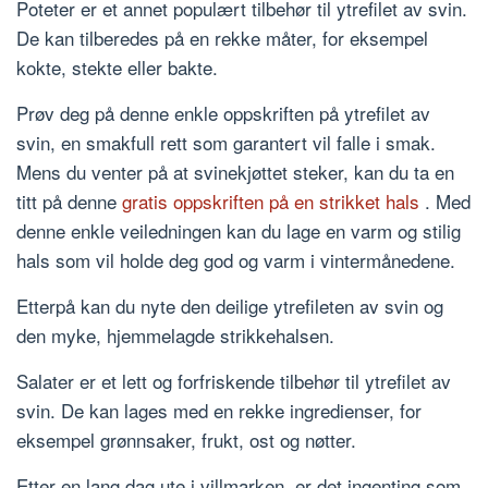
Poteter er et annet populært tilbehør til ytrefilet av svin.
De kan tilberedes på en rekke måter, for eksempel
kokte, stekte eller bakte.
Prøv deg på denne enkle oppskriften på ytrefilet av
svin, en smakfull rett som garantert vil falle i smak.
Mens du venter på at svinekjøttet steker, kan du ta en
titt på denne
gratis oppskriften på en strikket hals
. Med
denne enkle veiledningen kan du lage en varm og stilig
hals som vil holde deg god og varm i vintermånedene.
Etterpå kan du nyte den deilige ytrefileten av svin og
den myke, hjemmelagde strikkehalsen.
Salater er et lett og forfriskende tilbehør til ytrefilet av
svin. De kan lages med en rekke ingredienser, for
eksempel grønnsaker, frukt, ost og nøtter.
Etter en lang dag ute i villmarken, er det ingenting som