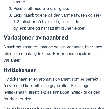
varme.
Pensle lett med olje eller ghee.
Legg naanbrødene på den varme tawaen og stek i
1-2 minutter på hver side, eller til de er
gyllenbrune og har fått litt brune flekker.
Variasjoner av naanbrød
Naanbrød kommer i mange deilige varianter, hver med
sin unike smak og tekstur. Her er noen populære
varianter:
Hvitløksnaan
Hvitløksnaan er en aromatisk variant som er perfekt til
å nyte med karriretter og gryteretter. For å lage
hvitløksnaan, tilsett 1-2 ss finhakket hvitløk til deigen
før du elter den.
Når du lager naan hjemme, kan du prøve å servere den