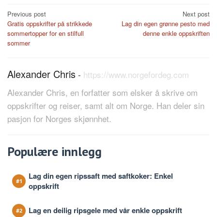
Post
Previous post
Next post
Gratis oppskrifter på strikkede
Lag din egen grønne pesto med
navigation
sommertopper for en stilfull
denne enkle oppskriften
sommer
Alexander Chris
-
https://www.norgefordeg.com
Alexander Chris, en forfatter som elsker å skrive om
oppskrifter og reiser, samt alt om Norge. Han deler sin
pasjon for Norges skjønnhet.
Populære innlegg
Lag din egen ripssaft med saftkoker: Enkel
oppskrift
Lag en deilig ripsgele med vår enkle oppskrift