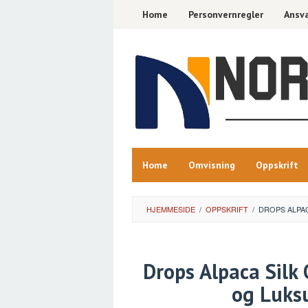
Skip
Home
Personvernregler
Ansva
to
content
Home
Omvisning
Oppskrift
HJEMMESIDE
/
OPPSKRIFT
/
DROPS ALPAC
Drops Alpaca Silk 
og Luksu