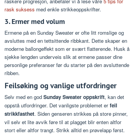
raskere progresjon, anbefaler vi å lese våre
5 tips for
rask suksess
med enkle strikkeoppskrifter.
3. Ermer med volum
Ermene på en Sunday Sweater er ofte litt romslige og
avsluttes med en tettsittende ribbkant. Dette skaper en
moderne ballongeffekt som er svært flatterende. Husk å
sjekke lengden underveis slik at ermene passer dine
personlige preferanser før du starter på den avsluttende
ribben.
Feilsøking og vanlige utfordringer
Selv med en god
, kan det
Sunday Sweater oppskrift
oppstå utfordringer. Det vanligste problemet er
feil
. Siden genseren strikkes på store pinner,
strikkfasthet
vil selv et lite avvik føre til at plagget blir enten altfor
stort eller altfor trangt. Strikk alltid en prøvelapp først.