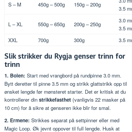
3.0 m
S – M
450g – 500g
150g – 200g
3.5 
3.0 m
L – XL
550g – 650g
200g – 250g
3.5 
XXL
700g
300g
3.5 
Slik strikker du Rygja genser trinn for
trinn
Start med vrangbord på rundpinne 3.0 mm.
1. Bolen:
Bytt deretter til pinne 3.5 mm og strikk glattstrikk opp til
ønsket lengde før mønsteret starter. Det er kritisk at du
kontrollerer din
(vanligvis 22 masker på
strikkefasthet
10 cm) for å sikre at genseren ikke blir for smal.
Strikkes separat på settpinner eller med
2. Ermene:
Magic Loop. Øk jevnt oppover til full lengde. Husk at