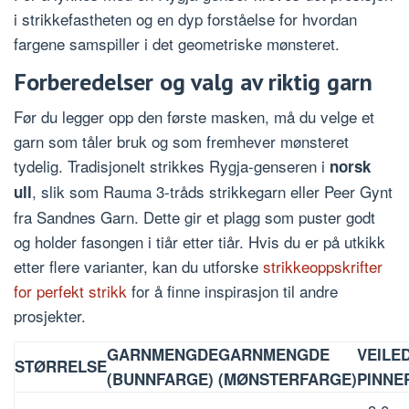
i strikkefastheten og en dyp forståelse for hvordan
fargene samspiller i det geometriske mønsteret.
Forberedelser og valg av riktig garn
Før du legger opp den første masken, må du velge et
garn som tåler bruk og som fremhever mønsteret
tydelig. Tradisjonelt strikkes Rygja-genseren i
norsk
, slik som Rauma 3-tråds strikkegarn eller Peer Gynt
ull
fra Sandnes Garn. Dette gir et plagg som puster godt
og holder fasongen i tiår etter tiår. Hvis du er på utkikk
etter flere varianter, kan du utforske
strikkeoppskrifter
for perfekt strikk
for å finne inspirasjon til andre
prosjekter.
GARNMENGDE
GARNMENGDE
VEILE
STØRRELSE
(BUNNFARGE)
(MØNSTERFARGE)
PINNE