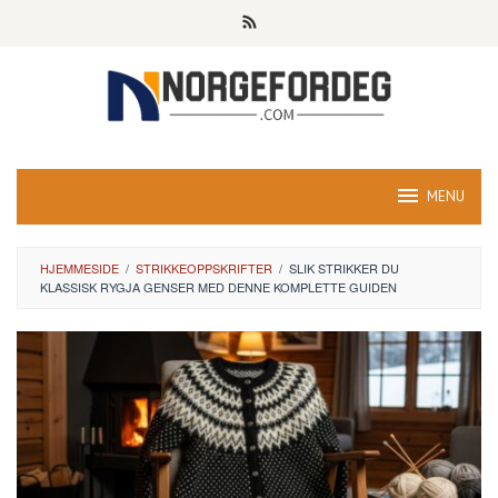
Skip
to
content
MENU
HJEMMESIDE
/
STRIKKEOPPSKRIFTER
/
SLIK STRIKKER DU
KLASSISK RYGJA GENSER MED DENNE KOMPLETTE GUIDEN