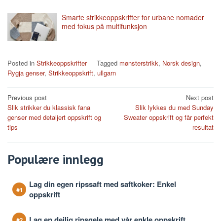
Smarte strikkeoppskrifter for urbane nomader
med fokus på multifunksjon
Posted in
Strikkeoppskrifter
Tagged
mønsterstrikk
,
Norsk design
,
Rygja genser
,
Strikkeoppskrift
,
ullgarn
Post
Previous post
Next post
Slik strikker du klassisk fana
Slik lykkes du med Sunday
navigation
genser med detaljert oppskrift og
Sweater oppskrift og får perfekt
tips
resultat
Populære innlegg
Lag din egen ripssaft med saftkoker: Enkel
oppskrift
Lag en deilig ripsgele med vår enkle oppskrift