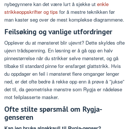
nybegynnere kan det være lurt å sjekke ut
enkle
strikkeoppskrifter og tips
for å mestre teknikken før
man kaster seg over de mest komplekse diagrammene.
Feilsøking og vanlige utfordringer
Opplever du at mønsteret blir ujevnt? Dette skyldes ofte
ujevn trådspenning. En løsning er å gå opp en halv
pinnestørrelse når du strikker selve mønsteret, og gå
tilbake til standard pinne for ensfarget glattstrikk. Hvis
du oppdager en feil i mønsteret flere omganger lenger
ned, er det ofte bedre å rekke opp enn å prøve å ”jukse”
det til, da geometriske mønstre som Rygja er nådeløse
mot feilplasserte masker.
Ofte stilte spørsmål om Rygja-
genseren
Kan jeg bruke alpakkaull til Rygja-genser?