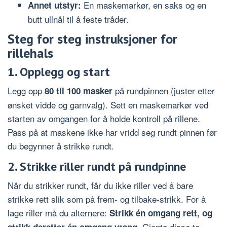
En maskemarkør, en saks og en
Annet utstyr:
butt ullnål til å feste tråder.
Steg for steg instruksjoner for
rillehals
1. Opplegg og start
Legg opp
på rundpinnen (juster etter
80 til 100 masker
ønsket vidde og garnvalg). Sett en maskemarkør ved
starten av omgangen for å holde kontroll på rillene.
Pass på at maskene ikke har vridd seg rundt pinnen før
du begynner å strikke rundt.
2. Strikke riller rundt på rundpinne
Når du strikker rundt, får du ikke riller ved å bare
strikke rett slik som på frem- og tilbake-strikk. For å
lage riller må du alternere:
Strikk én omgang rett, og
. Gjenta disse to
strikk deretter én omgang vrang