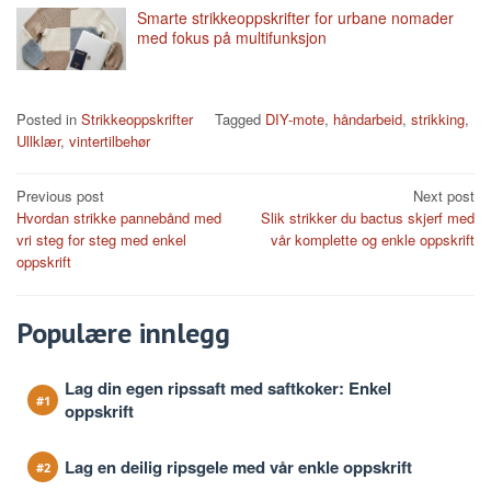
Smarte strikkeoppskrifter for urbane nomader
med fokus på multifunksjon
Posted in
Strikkeoppskrifter
Tagged
DIY-mote
,
håndarbeid
,
strikking
,
Ullklær
,
vintertilbehør
Post
Previous post
Next post
Hvordan strikke pannebånd med
Slik strikker du bactus skjerf med
navigation
vri steg for steg med enkel
vår komplette og enkle oppskrift
oppskrift
Populære innlegg
Lag din egen ripssaft med saftkoker: Enkel
oppskrift
Lag en deilig ripsgele med vår enkle oppskrift