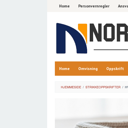
Skip
Home
Personvernregler
Ansva
to
content
Home
Omvisning
Oppskrift
HJEMMESIDE
/
STRIKKEOPPSKRIFTER
/
H