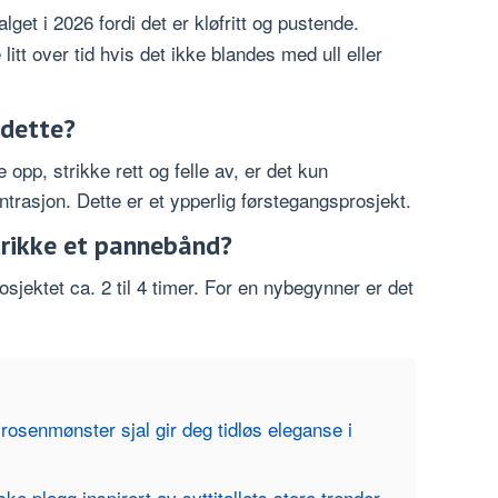
get i 2026 fordi det er kløfritt og pustende.
itt over tid hvis det ikke blandes med ull eller
 dette?
 opp, strikke rett og felle av, er det kun
trasjon. Dette er et ypperlig førstegangsprosjekt.
strikke et pannebånd?
rosjektet ca. 2 til 4 timer. For en nybegynner er det
 rosenmønster sjal gir deg tidløs eleganse i
iske plagg inspirert av syttitallets store trender