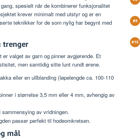
gang, spesielt når de kombinerer funksjonalitet
sjektet krever minimalt med utstyr og er en
nserte teknikker for de som nylig har begynt med
u trenger
at er valget av garn og pinner avgjørende. Et
isitet, men samtidig sitte lunt rundt ørene.
akka eller en ullblanding (løpelengde ca. 100-110
pinner i størrelse 3,5 mm eller 4 mm, avhengig av
il sammensying av vridningen.
ngden passer perfekt til hodeomkretsen.
og mål