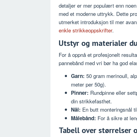
detaljer er mer populært enn noen 
med et moderne uttrykk. Dette pro
utmerket introduksjon til mer ava
enkle strikkeoppskrifter
.
Utstyr og materialer d
For å oppnå et profesjonelt result
pannebånd med vri bør ha god elast
50 gram merinoull, alp
Garn:
meter per 50g).
Rundpinne eller sett
Pinner:
din strikkefasthet.
En butt monteringsnål t
Nål:
For å sikre at le
Målebånd:
Tabell over størrelser 