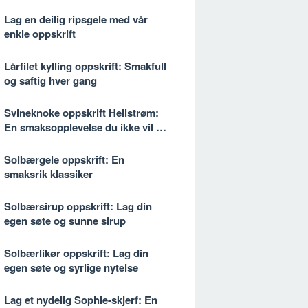
Lag en deilig ripsgele med vår
enkle oppskrift
Lårfilet kylling oppskrift: Smakfull
og saftig hver gang
Svineknoke oppskrift Hellstrøm:
En smaksopplevelse du ikke vil gå
glipp av
Solbærgele oppskrift: En
smaksrik klassiker
Solbærsirup oppskrift: Lag din
egen søte og sunne sirup
Solbærlikør oppskrift: Lag din
egen søte og syrlige nytelse
Lag et nydelig Sophie-skjerf: En