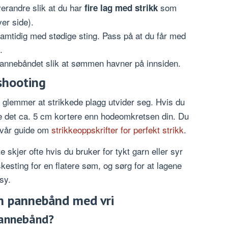
hverandre slik at du har
som
fire lag med strikk
ver side).
samtidig med stødige sting. Pass på at du får med
.
pannebåndet slik at sømmen havner på innsiden.
eshooting
glemmer at strikkede plagg utvider seg. Hvis du
kke det ca. 5 cm kortere enn hodeomkretsen din. Du
i vår guide om
strikkeoppskrifter for perfekt strikk
.
e skjer ofte hvis du bruker for tykt garn eller syr
kesting for en flatere søm, og sørg for at lagene
sy.
om pannebånd med vri
 pannebånd?