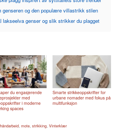
 genseren og den populære villastrikk stilen
l lakseelva genser og slik strikker du plagget
skaper du engasjerende
Smarte strikkeoppskrifter for
eprosjekter med
urbane nomader med fokus på
eoppskrifter i moderne
multifunksjon
rking spaces
håndarbeid
,
mote
,
strikking
,
Vinterklær