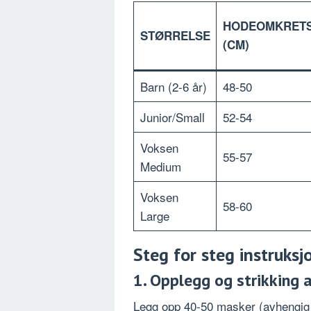
HODEOMKRET
STØRRELSE
(CM)
Barn (2-6 år)
48-50
Junior/Small
52-54
Voksen
55-57
Medium
Voksen
58-60
Large
Steg for steg instruks
1. Opplegg og strikking 
Legg opp 40-50 masker (avhengig 