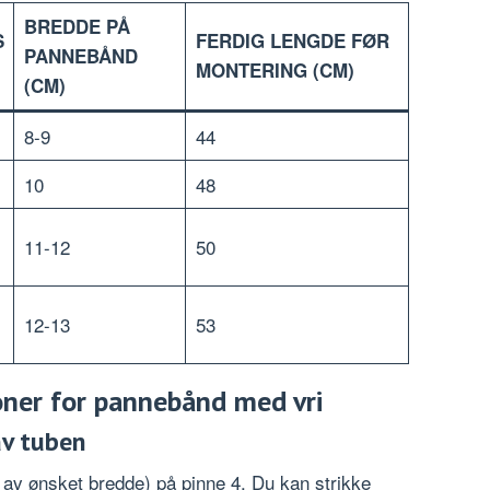
BREDDE PÅ
S
FERDIG LENGDE FØR
PANNEBÅND
MONTERING (CM)
(CM)
8-9
44
10
48
11-12
50
12-13
53
joner for pannebånd med vri
av tuben
av ønsket bredde) på pinne 4. Du kan strikke