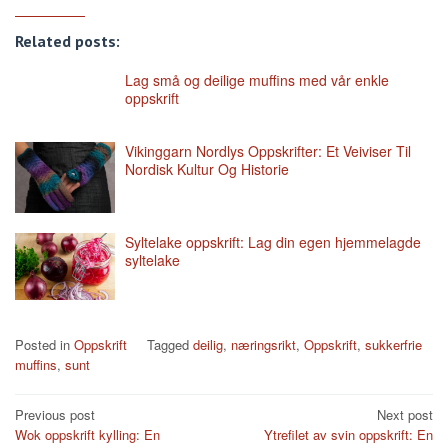
Related posts:
Lag små og deilige muffins med vår enkle
oppskrift
Vikinggarn Nordlys Oppskrifter: Et Veiviser Til
Nordisk Kultur Og Historie
Syltelake oppskrift: Lag din egen hjemmelagde
syltelake
Posted in
Oppskrift
Tagged
deilig
,
næringsrikt
,
Oppskrift
,
sukkerfrie
muffins
,
sunt
Post
Previous post
Next post
Wok oppskrift kylling: En
Ytrefilet av svin oppskrift: En
navigation