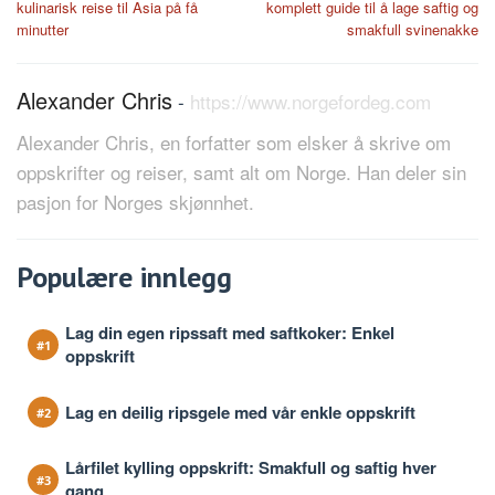
kulinarisk reise til Asia på få
komplett guide til å lage saftig og
minutter
smakfull svinenakke
Alexander Chris
-
https://www.norgefordeg.com
Alexander Chris, en forfatter som elsker å skrive om
oppskrifter og reiser, samt alt om Norge. Han deler sin
pasjon for Norges skjønnhet.
Populære innlegg
Lag din egen ripssaft med saftkoker: Enkel
oppskrift
Lag en deilig ripsgele med vår enkle oppskrift
Lårfilet kylling oppskrift: Smakfull og saftig hver
gang